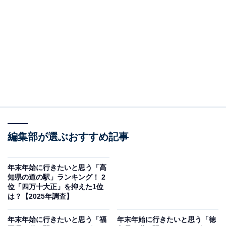
＞10位までの全ランキング結果を見る
この記事の執筆者：
坂上 恵
All About ニュースの編集者。オールアバウトに入社後、SNSトレン
ドにフォーカスした記事執筆やSEOライティングの経験を経て、の
ちにAll About ニュースチームのメンバーに加入。現在は旅行・カル
...続きを読む
チャー・エンタメなどを中心に企画編集を担当。東京都出身。居酒
屋巡りとスポーツ観戦が生きがい。
編集部が選ぶおすすめ記事
調査概要
調査期間：2025年12月17日
年末年始に行きたいと思う「高
調査方法：インターネット調査
知県の道の駅」ランキング！ 2
位「四万十大正」を抑えた1位
調査対象：全国20〜60代の男女250人
は？【2025年調査】
※本調査は全国250人を対象に実施したもので、結
年末年始に行きたいと思う「福
年末年始に行きたいと思う「徳