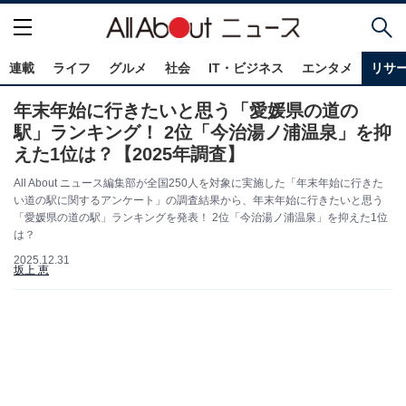
連載
ライフ
グルメ
社会
IT・ビジネス
エンタメ
リサ
年末年始に行きたいと思う「愛媛県の道の
駅」ランキング！ 2位「今治湯ノ浦温泉」を抑
えた1位は？【2025年調査】
All About ニュース編集部が全国250人を対象に実施した「年末年始に行きた
い道の駅に関するアンケート」の調査結果から、年末年始に行きたいと思う
「愛媛県の道の駅」ランキングを発表！ 2位「今治湯ノ浦温泉」を抑えた1位
は？
2025.12.31
坂上 恵