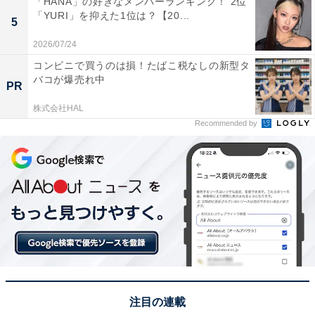
「HANA」の好きなメンバーランキング！ 2位
「YURI」を抑えた1位は？【20...
5
2026/07/24
1位：佐田岬半島ミュージアム（西宇和郡伊方町）
コンビニで買うのは損！たばこ税なしの新型タ
／53票
バコが爆売れ中
PR
株式会社HAL
見事1位に輝いたのは、伊方町にある「佐田岬半島ミュ
Recommended by
ージアム」でした。2023年にリニューアルされた比較的
新しい道の駅で、四国の最西端、佐田岬へと続くメロデ
ィーラインの途中に位置しています。展望デッキから
は、瀬戸内海と宇和海のパノラマビューを望むことがで
き、冬の力強い海を眺めながらのドライブは格別。周辺
では、地元の海産物やかんきつ類をいかしたグルメも豊
富で、絶景と地域の魅力を一度に味わえる観光拠点とし
て圧倒的な支持を集めました。
注目の連載
※各施設、年末年始の休業日があります。お出かけの際