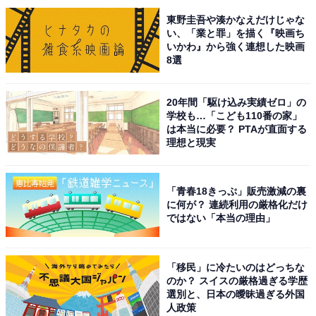
は事前に公式Webサイトなどをご確認ください。
東野圭吾や湊かなえだけじゃな
い、「業と罪」を描く『映画ち
いかわ』から強く連想した映画
回答者からは「見晴らしがよく、ミュージアムの中も
8選
広々としていてゆっくりできる」（40代女性／神奈川
県）、「宇和海と瀬戸内海の大きな海景色を見渡せる屋
20年間「駆け込み実績ゼロ」の
上展望台や散策スポットがあって、年末年始のドライブ
学校も…「こども110番の家」
は本当に必要？ PTAが直面する
で海を眺めながらリフレッシュできるから」（40代男性
理想と現実
／静岡県）、「道の駅の施設が年末年始で休館でも、そ
の近くの飲食施設で、佐田岬を見ながらのんびりとした
いからであります」（50代男性／新潟県）といった声が
「青春18きっぷ」販売激減の裏
に何が？ 連続利用の厳格化だけ
集まりました。
ではない「本当の理由」
※回答者からのコメントは原文ママです
「移民」に冷たいのはどっちな
のか？ スイスの厳格過ぎる学歴
選別と、日本の曖昧過ぎる外国
人政策
次ページ
10位までのランキング結果を見る