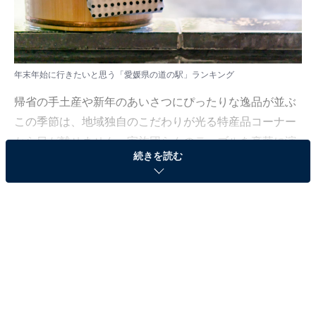
年末年始に行きたいと思う「愛媛県の道の駅」ランキング
帰省の手土産や新年のあいさつにぴったりな逸品が並ぶ
この季節は、地域独自のこだわりが光る特産品コーナー
から目が離せません。家族団らんのテーブルを豪華に演
続きを読む
出する新鮮な味覚や、心を込めて選びたいお土産がきっ
と見つかる「道の駅」をご紹介します。
All About ニュース編集部では、2025年12月17日の期
間、全国20〜60代の男女250人を対象に、「年末年始に
行きたい道の駅に関するアンケート」を実施しました。
その中から、年末年始に行きたいと思う「愛媛県の道の
駅」ランキングの結果をご紹介します。