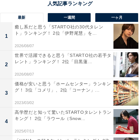
回答者からは「年末年始に温泉で体を温めながらゆった
り過ごせ、しまなみ海道にも近く静かな雰囲気の中で新
最新
一週間
一ヶ月
年を迎えられるから」（40代男性／大阪府）、「温泉で
癒し系だと思う「STARTO社の30代タレン
ゆっくりしたい」（40代男性／大阪府）、「家族で楽し
ト」ランキング！ 2位「伊野尾慧」を...
1
める施設が密集しているから」（40代男性／東京都）と
2026/08/07
いった声が集まりました。
世界で活躍できると思う「STARTO社の若手タ
レント」ランキング！ 2位「目黒蓮...
2
2026/08/07
価格が安いと思う「ホームセンター」ランキン
グ！ 3位「コメリ」、2位「コーナン」...
3
2023/03/02
高学歴だと知って驚いたSTARTOタレントラン
キング！ 2位「ラウール（Snow...
4
2025/07/13