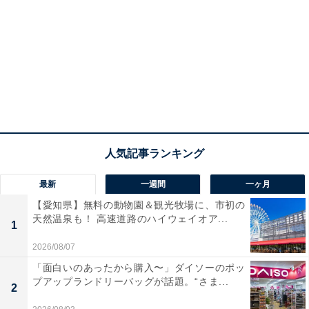
最新
一週間
一ヶ月
【愛知県】無料の動物園＆観光牧場に、市初の
天然温泉も！ 高速道路のハイウェイオア...
1
2026/08/07
「面白いのあったから購入〜」ダイソーのポッ
プアップランドリーバッグが話題。“さま...
2