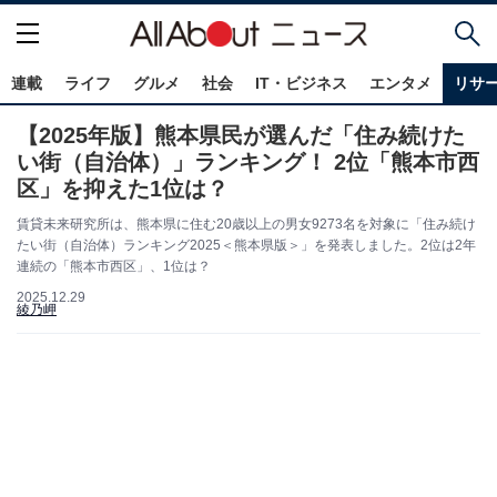
連載
ライフ
グルメ
社会
IT・ビジネス
エンタメ
リサ
【2025年版】熊本県民が選んだ「住み続けた
い街（自治体）」ランキング！ 2位「熊本市西
区」を抑えた1位は？
賃貸未来研究所は、熊本県に住む20歳以上の男女9273名を対象に「住み続け
たい街（自治体）ランキング2025＜熊本県版＞」を発表しました。2位は2年
連続の「熊本市西区」、1位は？
2025.12.29
綾乃岬