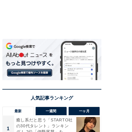
最新
一週間
一ヶ月
癒し系だと思う「STARTO社
癒し系だ
の30代タレント」ランキン
の若手
1
1
グ！ 2位「伊野尾慧」を...
グ！ 2