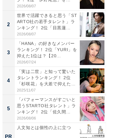
2026/08/07
2026/08/0
世界で活躍できると思う「ST
「パフ
ARTO社の若手タレント」ラ
思うST
2
2
ンキング！ 2位「目黒蓮...
ンキング
2026/08/07
2026/08/0
「HANA」の好きなメンバー
ギャップ
ランキング！ 2位「YURI」を
RTO社
3
3
抑えた1位は？【20...
キング！
2026/07/24
2026/08/0
「実は二世」と知って驚いた
癒し系だ
タレントランキング！ 2位
の30代
4
4
「杉咲花」を大差で抑えた1
グ！ 2
位...
2025/11/07
2026/08/0
「パフォーマンスがすごいと
「ファン
思うSTARTO社タレント」ラ
ARTO
5
5
ンキング！ 2位「佐久間...
グ！ 2
2026/08/06
2026/08/0
人文知とは個性の上に立つ
人文知
PR
PR