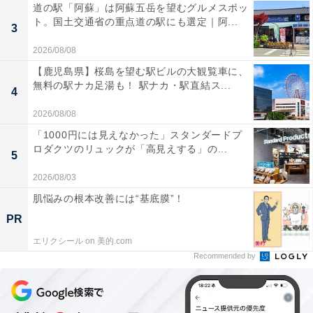
道の駅「阿蘇」は阿蘇五岳を望むグルメスポッ
ト。国土交通省の重点道の駅にも選定｜阿...
3
2026/08/08
【鹿児島県】桜島を望む駅ビルの大観覧車に、
無料の駅ナカ足湯も！ 駅ナカ・駅直結ス...
4
2026/08/08
「1000円には見えなかった」スタンダードプ
ロダクツのリュックが「高見えする」の...
5
2026/08/03
肌悩みの根本改善には“基底膜”！
PR
エリクシール on 美的.com
Recommended by