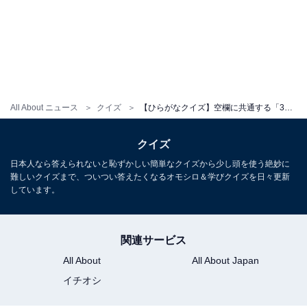
All About ニュース
クイズ
【ひらがなクイズ】空欄に共通する「3文字のひらがな」は？ 学びとロマンが詰まった単語もヒント
クイズ
日本人なら答えられないと恥ずかしい簡単なクイズから少し頭を使う絶妙に
難しいクイズまで、ついつい答えたくなるオモシロ＆学びクイズを日々更新
しています。
関連サービス
All About
All About Japan
イチオシ