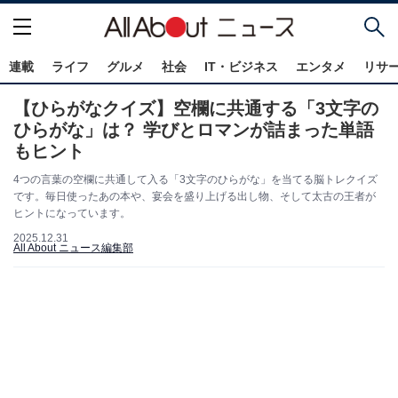
連載
ライフ
グルメ
社会
IT・ビジネス
エンタメ
リサ
【ひらがなクイズ】空欄に共通する「3文字の
ひらがな」は？ 学びとロマンが詰まった単語
もヒント
4つの言葉の空欄に共通して入る「3文字のひらがな」を当てる脳トレクイズ
です。毎日使ったあの本や、宴会を盛り上げる出し物、そして太古の王者が
ヒントになっています。
2025.12.31
All About ニュース編集部