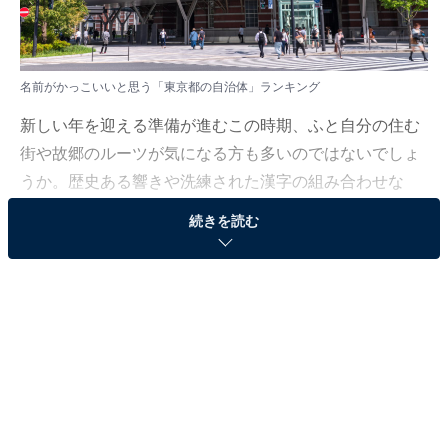
名前がかっこいいと思う「東京都の自治体」ランキング
新しい年を迎える準備が進むこの時期、ふと自分の住む
街や故郷のルーツが気になる方も多いのではないでしょ
うか。歴史ある響きや洗練された漢字の組み合わせな
ど、思わず声に出したくなるような魅力的な地名に注目
続きを読む
が集まっています。
All About ニュース編集部では、2025年12月18日の期
間、全国20〜70代の男女250人を対象に、自治体に関す
るアンケートを実施しました。その中から、名前がかっ
こいいと思う「東京都の自治体」ランキングの結果をご
紹介します。