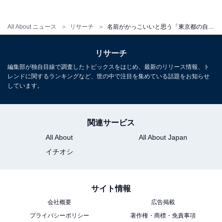
All About ニュース
リサーチ
名前がかっこいいと思う「東京都の自治体」ランキング！ 2位「千代田区」を抑えた1位は？【2025年調査】
1
2
リサーチ
編集部が独自目線で調査したトピックスをはじめ、最新のリリース情報、ト
レンドに関するランキングなど、世の中で注目を集めている話題をお知らせ
しています。
関連サービス
All About
All About Japan
イチオシ
サイト情報
会社概要
広告掲載
プライバシーポリシー
著作権・商標・免責事項