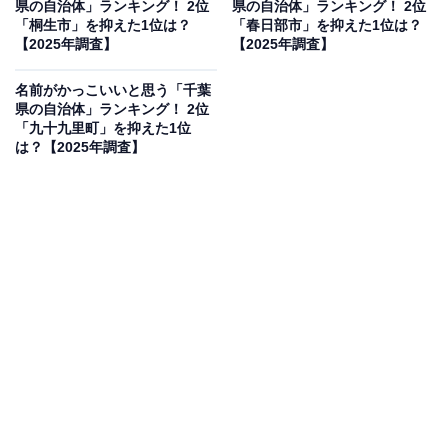
県の自治体」ランキング！ 2位
県の自治体」ランキング！ 2位
見を断定的に示すものではありません
「桐生市」を抑えた1位は？
「春日部市」を抑えた1位は？
【2025年調査】
【2025年調査】
名前がかっこいいと思う「千葉
県の自治体」ランキング！ 2位
2位：千代田区／41票
「九十九里町」を抑えた1位
は？【2025年調査】
2位は千代田区です。皇居や国会議事堂、丸の内オフィ
ス街など、日本の中心機能が集中する「首都の顔」とも
いえる街。「千代田」とは、末永く続く豊かな田を意味
し、江戸城の別名「千代田城」に由来する非常に格式高
い地名です。歴史的な荘厳さと、世界最先端のビジネス
街が共存するその背景が、名前に知的な品格と圧倒的な
権威を与えており、多くの人が「かっこいい」と感じる
ポイントになっています。
回答者からは「上品なイメージでカッコよさがあるか
ら」（30代女性／石川県）、「日本の中心を象徴するよ