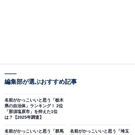
＞9位までの全ランキング結果を見る
この記事の執筆者：
綾乃岬
All About・All About ニュースの編集者。神奈川県出身。青山学院大
学で英語を専攻し、英語系のサークルにも所属。オールアバウトに
新卒で入社した後、主にAll About・All About ニュースでの企画編集
...続きを読む
を行う。現在はライフスタイル・カルチャー・エンタメなどを中心
に企画編集を担当。とある男性アイドルのファン歴は10年以上。
調査概要
編集部が選ぶおすすめ記事
調査期間：2025年12月18日
調査方法：インターネット調査
名前がかっこいいと思う「栃木
県の自治体」ランキング！ 2位
調査対象：全国20〜70代の男女250人
「那須塩原市」を抑えた1位
は？【2025年調査】
※本調査は全国250人を対象に実施したもので、結
名前がかっこいいと思う「群馬
名前がかっこいいと思う「埼玉
果は回答者の意見を集計したものであり、全体の意