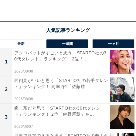
うな重みを感じます。歴史的な背景を想起させる漢字
で、落ち着きと威厳のある響きが特徴的です。都内でも
特に品格を感じさせる名前で、シンプルながら非常にか
っこいい自治体名だと思いました」（30代女性／東京
都）、「『千代』の文字が長寿や歴史を感じさせ、格式
最新
一週間
一ヶ月
高く凛とした響きがあります」（20代男性／福井県）と
アクロバットがすごいと思う「STARTO社の3
いった声が集まりました。
0代タレント」ランキング！ 2位「...
1
2026/08/08
面倒見がいいと思う「STARTO社の若手タレン
ト」ランキング！ 同率2位「佐藤勝...
2
2026/08/08
癒し系だと思う「STARTO社の30代タレン
ト」ランキング！ 2位「伊野尾慧」を...
3
2026/08/07
世界で活躍できると思う「STARTO社の若手タ