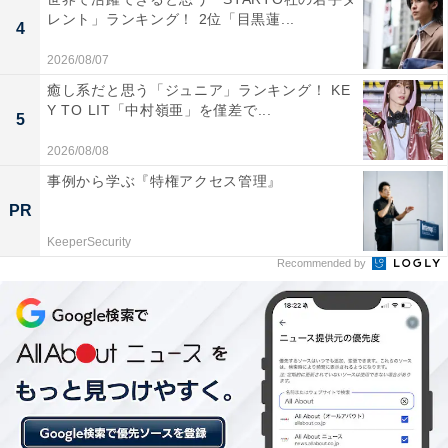
レント」ランキング！ 2位「目黒蓮...
4
2026/08/07
癒し系だと思う「ジュニア」ランキング！ KE
Y TO LIT「中村嶺亜」を僅差で...
1位：港区／66票
5
2026/08/08
1位に輝いたのは港区です。六本木、麻布、青山、白金
事例から学ぶ『特権アクセス管理』
など、日本を代表する高級エリアを内包し、洗練された
PR
「都会の象徴」としての地位を確立しています。漢字一
KeeperSecurity
文字の潔さ、そして「港」という響きが連想させる開放
Recommended by
感や国際性、きらびやかな夜景が、圧倒的な憧れとかっ
こよさを演出しています。都会的でスタイリッシュなラ
イフスタイルを象徴するブランド力のある名称が、他を
圧倒する得票数に繋がりました。
回答者からは「The東京の超一等地で、芸能人がたくさ