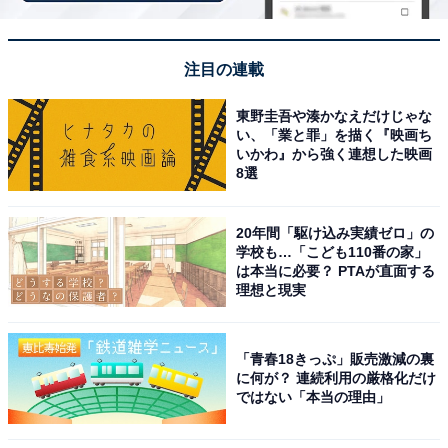
ん住んでいるイメージがあるから」（50代男性／大阪
府）、「高級な住宅街のイメージから」（40代女性／愛
知県）、「港区は都会的で洗練されたイメージがあり、
注目の連載
国際的な企業や大使館が集まる場所としても有名です。
『港』という言葉が持つ開放感とグローバルな印象がか
東野圭吾や湊かなえだけじゃな
い、「業と罪」を描く『映画ち
っこいいと思います」（40代男性／北海道）といった声
いかわ』から強く連想した映画
が集まりました。
8選
20年間「駆け込み実績ゼロ」の
※回答者からのコメントは原文ママです
学校も…「こども110番の家」
は本当に必要？ PTAが直面する
理想と現実
次ページ
9位までのランキング結果を見る
「青春18きっぷ」販売激減の裏
に何が？ 連続利用の厳格化だけ
ではない「本当の理由」