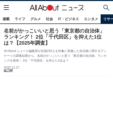
連載
ライフ
グルメ
社会
IT・ビジネス
エンタメ
リサ
名前がかっこいいと思う「東京都の自治体」
ランキング！ 2位「千代田区」を抑えた1位
は？【2025年調査】
All About ニュース編集部が全国250人を対象に実施した自治体に関するアン
ケートの調査結果から、名前がかっこいいと思う「東京都の自治体」ランキ
ングを発表！ 2位「千代田区」を抑えた1位は？
2025.12.27
綾乃岬