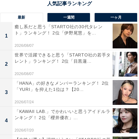
道旅行の定番中の定番として揺るぎない人気を誇ってい
ます。
最新
一週間
一ヶ月
癒し系だと思う「STARTO社の30代タレン
回答者からは「甘いものが苦手な人にも喜ばれ、職場な
ト」ランキング！ 2位「伊野尾慧」を...
1
どで配るのにも便利です。類似品もありますが、やはり
2026/08/07
これが一番美味しいです」（40代女性／千葉県）、「人
世界で活躍できると思う「STARTO社の若手タ
気があって、これがいいなってリクエストも多い」（50
レント」ランキング！ 2位「目黒蓮...
2
代女性／栃木県）、「１回食べたことがあって、めちゃ
くちゃおいしかったから」（20代女性／和歌山県）とい
2026/08/07
った声が集まりました。
「HANA」の好きなメンバーランキング！ 2位
「YURI」を抑えた1位は？【20...
3
2026/07/24
「KAWAII LAB.」でかわいいと思うアイドルラ
ンキング！ 2位「櫻井優衣」...
4
2026/07/20