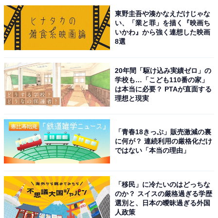
東野圭吾や湊かなえだけじゃな
回答者からは「北海道土産といえば誰もが真っ先に思い
い、「業と罪」を描く『映画ち
いかわ』から強く連想した映画
浮かべる知名度No.1の商品であり、その期待を裏切らな
8選
い美味しさがあるから」（30代男性／愛知県）、「誰に
渡しても喜ばれるから。また知名度があるため、北海道
20年間「駆け込み実績ゼロ」の
感もある」（20代女性／大阪府）、「北海道土産の代名
学校も…「こども110番の家」
は本当に必要？ PTAが直面する
詞的存在で、職場や家族など、どんな場面でも渡しやす
理想と現実
いし喜ばれるから」（30代女性／石川県）といった声が
集まりました。
「青春18きっぷ」販売激減の裏
に何が？ 連続利用の厳格化だけ
ではない「本当の理由」
※回答者からのコメントは原文ママです
「移民」に冷たいのはどっちな
次ページ
6位までのランキング結果を見る
のか？ スイスの厳格過ぎる学歴
選別と、日本の曖昧過ぎる外国
人政策