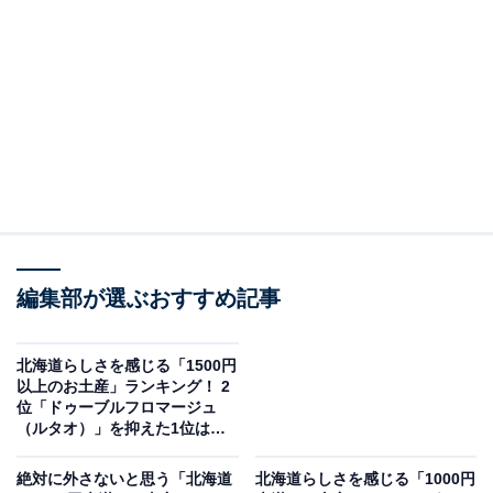
※値段は一部サイズを参考にしています
※値段は各公式Webサイトより引用
＞6位までの全ランキング結果を見る
この記事の執筆者：
坂上 恵
All About ニュースの編集者。オールアバウトに入社後、SNSトレン
編集部が選ぶおすすめ記事
ドにフォーカスした記事執筆やSEOライティングの経験を経て、の
ちにAll About ニュースチームのメンバーに加入。現在は旅行・カル
...続きを読む
チャー・エンタメなどを中心に企画編集を担当。東京都出身。居酒
北海道らしさを感じる「1500円
屋巡りとスポーツ観戦が生きがい。
以上のお土産」ランキング！ 2
位「ドゥーブルフロマージュ
調査概要
（ルタオ）」を抑えた1位は？
【2025年調査】
調査期間：2025年12月23日
絶対に外さないと思う「北海道
北海道らしさを感じる「1000円
調査方法：インターネット調査