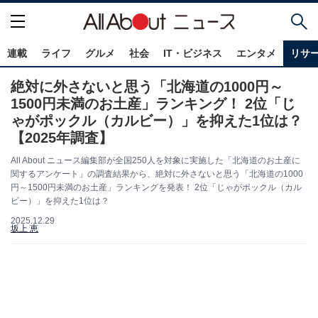
連載
ライフ
グルメ
社会
IT・ビジネス
エンタメ
リサ
絶対に外さないと思う「北海道の1000円～
1500円未満のお土産」ランキング！ 2位「じ
ゃがポックル（カルビー）」を抑えた1位は？
【2025年調査】
All About ニュース編集部が全国250人を対象に実施した「北海道のお土産に
関するアンケート」の調査結果から、絶対に外さないと思う「北海道の1000
円～1500円未満のお土産」ランキングを発表！ 2位「じゃがポックル（カル
ビー）」を抑えた1位は？
2025.12.29
坂上 恵