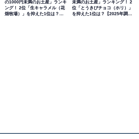
の1000円未満のお土産」ランキ
未満のお土産」ランキング！ 2
回答者属性：全国10～60代の男女250人
ング！ 2位「生キャラメル（花
位「とうきびチョコ（ホリ）」
畑牧場）」を抑えた1位は？
を抑えた1位は？【2025年調
【2025年調査】
査】
※本調査は全国250人を対象に実施したもので、結
果は回答者の意見を集計したものであり、全体の意
見を断定的に示すものではありません
2位：じゃがポックル（カルビー）／63票
2位にランクインしたのは、カルビーの「じゃがポック
ル」です。北海道産のジャガイモを100％使用し、皮付
きのままカットして独自の製法でフライしたスナック菓
子。サクサクとした心地よい食感と、オホーツクの塩が
引き立てるジャガイモ本来のうまみが老若男女を問わず
愛されています。10袋入りの個包装タイプは、職場や友
人へのばらまき用としても非常に使い勝手が良く、北海