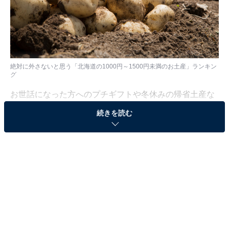
絶対に外さないと思う「北海道の1000円～1500円未満のお土産」ランキン
グ
お世話になった方へのプチギフトや冬休みの帰省土産な
ど、何かと贈り物の機会が増えるこの時期。手に取りや
続きを読む
すい価格帯ながら、贈った相手に喜んでもらえるよう
な、北海道のお土産をご紹介します。
All About ニュース編集部では、2025年12月23日の期
間、全国10〜60代の男女250人を対象に、北海道のお土
産に関するアンケートを実施しました。その中から、絶
対に外さないと思う「北海道の1000円～1500円未満のお
土産」ランキングの結果をご紹介します。