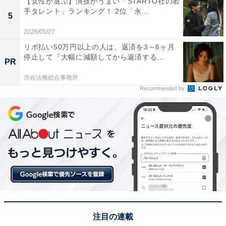
【女性が選ぶ】演技がうまい「STARTO社の若
手タレント」ランキング！ 2位「永...
5
2026/05/27
リボ払い50万円以上の人は、返済を3～6ヶ月
停止して『大幅に減額してから返済する...
PR
渋谷法務総合事務所
Recommended by
1位：白い恋人（ISHIYA）／168票
圧倒的な得票数で1位に輝いたのは、ISHIYAの「白い恋
人」でした。サクッと軽い食感のラング・ド・シャで、
オリジナルのホワイトチョコレートをサンドした北海道
を代表する銘菓です。1976年の発売以来、変わらぬおい
しさを守り続けており、その上品な甘さと口どけの良さ
はまさに「外さないお土産」の象徴。12枚入りのパッケ
ージは1036円と手頃で、知名度・味・価格の三拍子がそ
注目の連載
ろった、北海道ギフトの王道と言える逸品です。