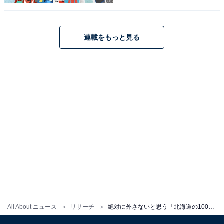
連載をもっと見る
こちらもおすすめ
絶対に外さないと思う「北海道の1500円以上の
お土産」ランキング！ 2位「焼きたてクッキー
サンド 餡バター（札幌農学校）」を抑えた1位
All About ニュース
リサーチ
絶対に外さないと思う「北海道の1000円～1500円未満のお土産」ランキング！ 2位「じゃがポックル（カルビー）」を抑えた1位は？【2025年調査】
は？【2025年調査】