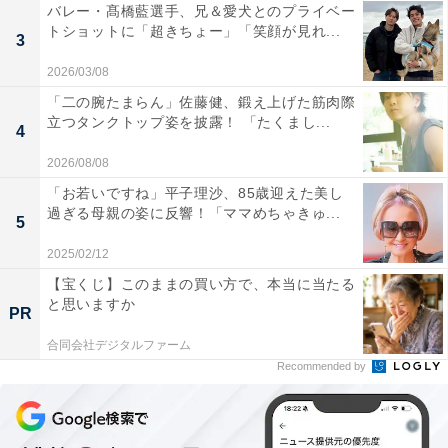
バレー・髙橋藍選手、兄＆愛犬とのプライベー
トショットに「超きちょー」「笑顔が見れ...
3
2026/03/08
「二の腕たまらん」佐藤健、鍛え上げた筋肉際
立つタンクトップ姿を披露！ 「たくまし...
4
2026/08/08
「お若いですね」平子理沙、85歳迎えた美し
過ぎる母親の姿に反響！「ママめちゃきゅ...
5
2025/02/12
【宝くじ】このままの買い方で、本当に当たる
と思いますか
PR
合同会社デジタルファーム
Recommended by