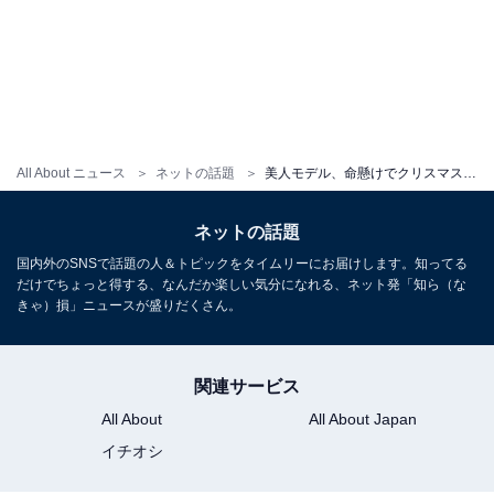
All About ニュース
ネットの話題
美人モデル、命懸けでクリスマスケーキ取りに行く。「初運転には高級車すぎてビクビク」「いきなり高級車ですか」
ネットの話題
国内外のSNSで話題の人＆トピックをタイムリーにお届けします。知ってる
だけでちょっと得する、なんだか楽しい気分になれる、ネット発「知ら（な
きゃ）損」ニュースが盛りだくさん。
関連サービス
All About
All About Japan
イチオシ