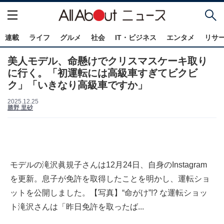
連載
ライフ
グルメ
社会
IT・ビジネス
エンタメ
リサ
美人モデル、命懸けでクリスマスケーキ取り
に行く。「初運転には高級車すぎてビクビ
ク」「いきなり高級車ですか」
2025.12.25
勝野 里砂
モデルの滝沢眞規子さんは12月24日、自身のInstagram
を更新。息子が免許を取得したことを明かし、運転ショ
ットを公開しました。【写真】“命がけ”!? な運転ショッ
ト滝沢さんは「昨日免許を取ったば...