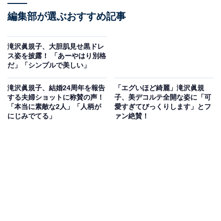
編集部が選ぶおすすめ記事
滝沢眞規子、大胆肌見せ黒ドレ
ス姿を披露！ 「あーやはり別格
だ」「シンプルで美しい」
滝沢眞規子、結婚24周年を報告
「エグいほど綺麗」滝沢眞規
する夫婦ショットに称賛の声！
子、美デコルテ全開な姿に「可
「本当に素敵な2人」「人柄が
愛すぎてびっくりします」とフ
にじみでてる」
ァン絶賛！