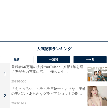
最新
一週間
一ヶ月
登録者60万超の夫婦YouTuber、妊活1年を経
て妻が夫の言葉に涙。「俺の人生...
1
2023/10/06
「えっっろい」ヘラヘラ三銃士・まりな、圧巻
の美バストあらわなグラビアショット公開...
2
2023/09/29