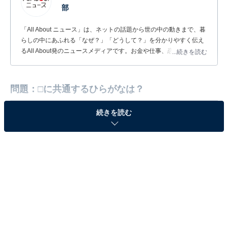
部
「All About ニュース」は、ネットの話題から世の中の動きまで、暮
らしの中にあふれる「なぜ？」「どうして？」を分かりやすく伝え
るAll About発のニュースメディアです。お金や仕事、恋愛、ITに関
...続きを読む
する疑問に対して専門家が分かりやすく回答するほか、エンタメ情
報やSNSで話題のトピックスを紹介しています。
問題：□に共通するひらがなは？
続きを読む