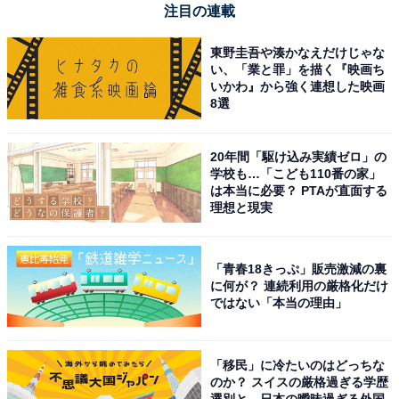
注目の連載
東野圭吾や湊かなえだけじゃな
い、「業と罪」を描く『映画ち
いかわ』から強く連想した映画
8選
20年間「駆け込み実績ゼロ」の
学校も…「こども110番の家」
は本当に必要？ PTAが直面する
理想と現実
「青春18きっぷ」販売激減の裏
に何が？ 連続利用の厳格化だけ
ではない「本当の理由」
「移民」に冷たいのはどっちな
のか？ スイスの厳格過ぎる学歴
選別と、日本の曖昧過ぎる外国