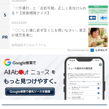
2026/05/09
「一方通行」と「左折可能」正しく見分けられ
る？【道路標識クイズ】
5
2022/12/26
「〇〇した後に必ず宝くじを買いなさい」貧乏
が億万長者に
PR
合同会社デジタルファーム
Recommended by