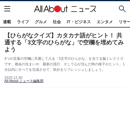
連載
ライフ
グルメ
社会
IT・ビジネス
エンタメ
リサ
【ひらがなクイズ】カタカナ語がヒント！ 共
通する「3文字のひらがな」で空欄を埋めてみ
よう
4つの言葉の空欄に共通して入る「3文字のひらがな」を当てる脳トレクイズ
です。都会の住まいや、最新の流行、そして心が沈んだ時の様子がヒント。1
分以内にすべてを完成させて、気分をリフレッシュしましょう。
2025.12.30
All About ニュース編集部