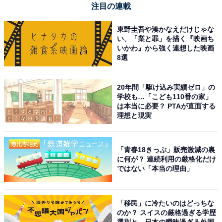
注目の連載
東野圭吾や湊かなえだけじゃな
い、「業と罪」を描く『映画ち
いかわ』から強く連想した映画
8選
20年間「駆け込み実績ゼロ」の
学校も…「こども110番の家」
は本当に必要？ PTAが直面する
理想と現実
「青春18きっぷ」販売激減の裏
に何が？ 連続利用の厳格化だけ
ではない「本当の理由」
「移民」に冷たいのはどっちな
のか？ スイスの厳格過ぎる学歴
選別と、日本の曖昧過ぎる外国