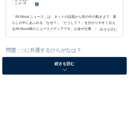
部
「All About ニュース」は、ネットの話題から世の中の動きまで、暮
らしの中にあふれる「なぜ？」「どうして？」を分かりやすく伝え
るAll About発のニュースメディアです。お金や仕事、恋愛、ITに関
...続きを読む
する疑問に対して専門家が分かりやすく回答するほか、エンタメ情
報やSNSで話題のトピックスを紹介しています。
問題：□に共通するひらがなは？
続きを読む