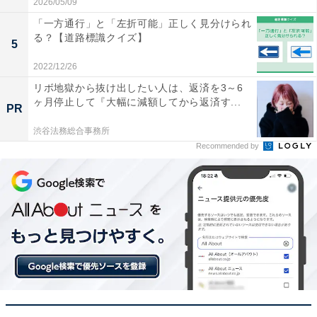
2026/05/09
「一方通行」と「左折可能」正しく見分けられ
る？【道路標識クイズ】
5
2022/12/26
リボ地獄から抜け出したい人は、返済を3～6
ヶ月停止して『大幅に減額してから返済す...
PR
渋谷法務総合事務所
Recommended by