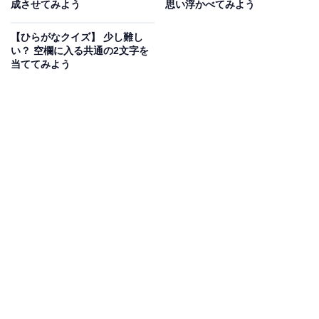
成させてみよう
思い浮かべてみよう
【ひらがなクイズ】 少し難し
い？ 空欄に入る共通の2文字を
当ててみよう
こちらもおすすめ
【ひらがなクイズ】 空欄に入る共通の2文字
は？ 頭の体操にぴったりの言葉クイズ