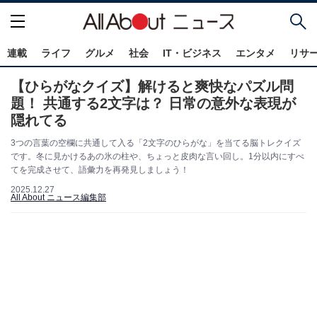
連載
ライフ
グルメ
社会
IT・ビジネス
エンタメ
リサ
【ひらがなクイズ】解けると爽快なパズル問
題！ 共通する2文字は？ 日常の意外な表現が
隠れてる
3つの言葉の空欄に共通して入る「2文字のひらがな」を当てる脳トレクイズ
です。冬に見かけるあの氷の柱や、ちょっと皮肉な言い回し。1分以内にすべ
てを完成させて、語彙力を再発見しましょう！
2025.12.27
All About ニュース編集部