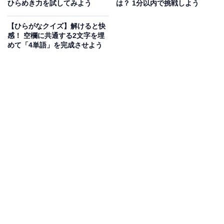
ひらめき力を試してみよう
は？ 1分以内で挑戦しよう
【ひらがなクイズ】解けると快
感！ 空欄に共通する2文字を埋
めて「4単語」を完成させよう
こちらもおすすめ
【ひらがなクイズ】3つの語に共通して含まれる
文字は何でしょう？ 1分以内で解けたらすごい
集中力