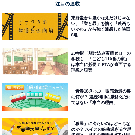
注目の連載
東野圭吾や湊かなえだけじゃな
い、「業と罪」を描く『映画ち
いかわ』から強く連想した映画
8選
20年間「駆け込み実績ゼロ」の
学校も…「こども110番の家」
は本当に必要？ PTAが直面する
理想と現実
「青春18きっぷ」販売激減の裏
に何が？ 連続利用の厳格化だけ
ではない「本当の理由」
「移民」に冷たいのはどっちな
のか？ スイスの厳格過ぎる学歴
選別と、日本の曖昧過ぎる外国