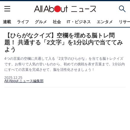
連載
ライフ
グルメ
社会
IT・ビジネス
エンタメ
リサ
【ひらがなクイズ】空欄を埋める脳トレ問
題！ 共通する「2文字」を1分以内で当ててみ
よう
4つの言葉の空欄に共通して入る「2文字のひらがな」を当てる脳トレクイズ
です。お祭りで人気の甘いものから、初めての挑戦を表す言葉まで。1分以内
にすべての言葉を完成させて、脳を活性化させましょう！
2025.12.25
All About ニュース編集部