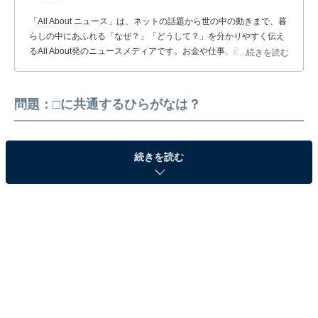
「All About ニュース」は、ネットの話題から世の中の動きまで、暮
らしの中にあふれる「なぜ？」「どうして？」を分かりやすく伝え
るAll About発のニュースメディアです。お金や仕事、恋愛、ITに関
...続きを読む
する疑問に対して専門家が分かりやすく回答するほか、エンタメ情
報やSNSで話題のトピックスを紹介しています。
問題：□に共通するひらがなは？
続きを読む