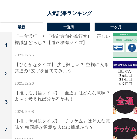
最新
一週間
一ヶ月
1
2
「一方通行」と「指定方向外進行禁止」正しい
標識はどっち？【道路標識クイズ】
1
2022/12/26
【ひらがなクイズ】 少し難しい？ 空欄に入る
共通の2文字を当ててみよう
2
2025/12/20
【推し活用語クイズ】「全通」はどんな意味？
よ～く考えれば分かるかも！
3
2024/10/08
【推し活用語クイズ】「チッケム」はどんな意
味？ 韓国語が得意な人には簡単かも？
4