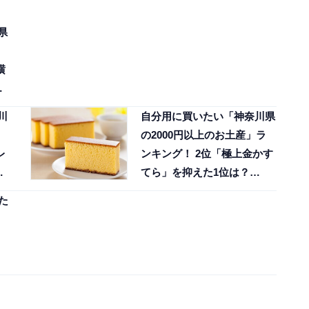
県
横
？
川
自分用に買いたい「神奈川県
の2000円以上のお土産」ラ
レ
ンキング！ 2位「極上金かす
5
てら」を抑えた1位は？
【2025年調査】
た