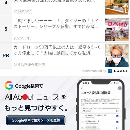
00％源泉掛け流しの天然混合泉を楽しめ...
4
2026/08/09
楽天トラベルの「新春フェア」とは？
「靴下ほしいーーー！！」ダイソーの「トイ・
ストーリー」シリーズが反響。すでに品薄...
5
楽天トラベルでは、2025年12月22日10:00～2026年1月9
日23:59の期間で「新春フェア」を開催中。国内宿泊が最
2026/08/10
大15％オフになるほか、遊び・体験、楽パック（交通＋
カードローン50万円以上の人は、返済を3～6
ヶ月停止して『大幅に減額してから返済...
宿）、レンタカー、高速バスもお得に予約できます。ク
PR
ーポンはどれも枚数限定なので、気になる人は早めにチ
渋谷法務総合事務所
ェックしてくださいね。
Recommended by
楽天トラベルで新春フェアを見る