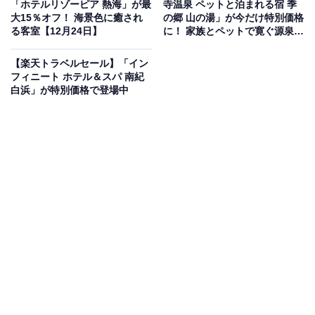
「ホテルリゾーピア 熱海」が最
寺温泉 ペットと泊まれる宿 季
大15％オフ！ 海景色に癒され
の郷 山の湯」が今だけ特別価格
る客室【12月24日】
に！ 家族とペットで寛ぐ源泉の
湯【12月24日】
【楽天トラベルセール】「イン
フィニート ホテル＆スパ 南紀
白浜」が特別価格で登場中
この宿泊施設のおすすめポイントは？
沖縄県・北谷町にある「ザ・ビーチタワー沖縄」は、西
海岸の広大な海を一望できる絶好のロケーションに立つ
リゾートホテルです。客室からはサンセットやアメリカ
ンヴィレッジの夜景など多彩な景色を楽しめ、天然温泉
の掛け流し露天風呂や年中水着で遊べるプールを備えた
施設も充実しています。食事も沖縄らしく、ライブを楽
しめる琉球料理やテラスでのバーベキュー、こだわりの
バイキングなど豊富な選択肢が魅力です。
宿泊者からは「アメリカンビレッジの夜景はとても素晴