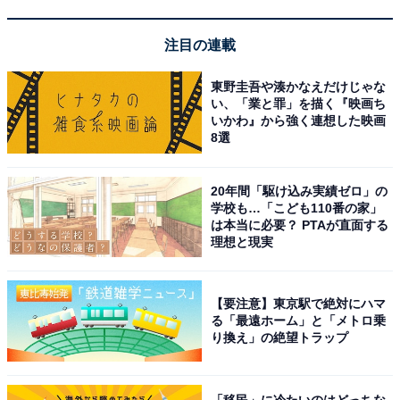
注目の連載
※掲載されている情報は記事公開時のものです。あらか
じめご了承ください。
東野圭吾や湊かなえだけじゃな
また、記事中の宿泊プランを予約すると、売上の一部が
い、「業と罪」を描く『映画ち
いかわ』から強く連想した映画
オールアバウトに還元されることがあります。
8選
この記事の執筆者：
All About ニュース お買
20年間「駆け込み実績ゼロ」の
いもの部
学校も…「こども110番の家」
は本当に必要？ PTAが直面する
Amazonのセール商品から売れ筋ランキングまで、毎日のお買いも
理想と現実
のがもっと楽しく、もっとお得になる情報をお届け。編集部員によ
る独自レビューなど、ここでしか手に入らない情報も満載です。
...続きを読む
【要注意】東京駅で絶対にハマ
る「最遠ホーム」と「メトロ乗
り換え」の絶望トラップ
こちらもおすすめ
【楽天トラベル売れ筋1位】「下呂温泉 小川
屋」は下呂の名湯に浸かり食事も楽しむ温泉宿
「移民」に冷たいのはどっちな