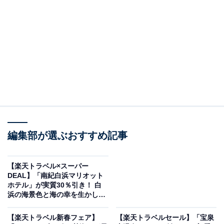
画像出典：楽天トラベル
編集部が選ぶおすすめ記事
「ザ・ビーチタワー沖縄（共立リゾート）」は現在特別
価格で宿泊可能です。
【楽天トラベル×スーパー
DEAL】「南紀白浜マリオット
ホテル」が実質30％引き！ 白
浜の海景色と海の幸を生かした
ディナーを味わう【12月24日】
【楽天トラベル新春フェア】
【楽天トラベルセール】「宝泉
楽天トラベルでホテルを見る