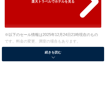
楽天トラベルでホテルを見る
※以下のセール情報は2025年12月24日21時現在のもの
です。料金の変更、満室の場合もあります。
※本記事で紹介している商品の購入やサービスの利用により、売上の一部が
続きを読む
オールアバウトに還元されることがあります。
「ザ・ビーチタワー沖縄（共立リゾート）」が特
別価格で登場中！