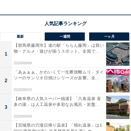
らしく、楽しむことができました」「スパの泉質が肌に
よさそうで、沖縄にもこんな温泉あるのかと驚きまし
た」という声があがっています。青い海を眺めながらリ
ゾート気分を満喫したい人や、温泉とプールを家族みん
なで遊び尽くしたい人におすすめの宿です。
最新
一週間
一ヶ月
【群馬県藤岡市】道の駅「ららん藤岡」は買い
物・グルメ・遊びが揃うスポット。全国で...
1
2026/08/09
「あぁぁぁ。かわいくて一生断捨離ムリ」ダイ
ソーのサンリオ日焼けシリーズが反響。全...
2
2026/08/10
【岐阜県の人気スーパー銭湯】「六条温泉 喜
多の湯」は人工温泉や多彩なお風呂・岩盤...
3
2026/08/09
【宮城県の穴場日帰り温泉】「晴れ温泉」は1