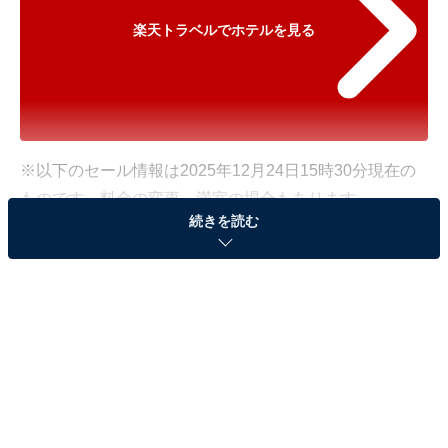
楽天トラベルでホテルを見る
※以下のセール情報は2025年12月24日15時30分現在の
ものです。料金の変更、満室の場合もあります。
続きを読む
※本記事で紹介している商品の購入やサービスの利用により、売上の一部が
オールアバウトに還元されることがあります。
「ホテルリゾーピア 熱海」が特別価格で登場中！