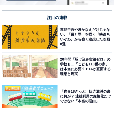
※掲載されている情報は記事公開時のものです。あらか
注目の連載
じめご了承ください。
また、記事中の宿泊プランを予約すると、売上の一部が
東野圭吾や湊かなえだけじゃな
オールアバウトに還元されることがあります。
い、「業と罪」を描く『映画ち
いかわ』から強く連想した映画
8選
この記事の執筆者：
All About ニュース お買
いもの部
20年間「駆け込み実績ゼロ」の
学校も…「こども110番の家」
Amazonのセール商品から売れ筋ランキングまで、毎日のお買いも
は本当に必要？ PTAが直面する
のがもっと楽しく、もっとお得になる情報をお届け。編集部員によ
理想と現実
る独自レビューなど、ここでしか手に入らない情報も満載です。
...続きを読む
「青春18きっぷ」販売激減の裏
に何が？ 連続利用の厳格化だけ
こちらもおすすめ
ではない「本当の理由」
【楽天トラベルセール】「インフィニート ホ
テル＆スパ 南紀白浜」が特別価格で登場中