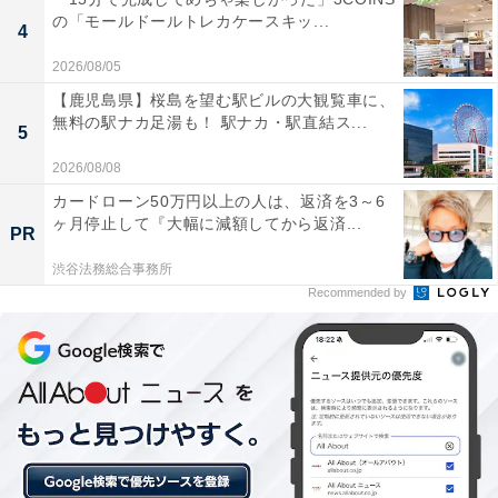
の「モールドールトレカケースキッ...
4
楽天トラベルの「新春フェア」とは？
2026/08/05
【鹿児島県】桜島を望む駅ビルの大観覧車に、
楽天トラベルでは、2025年12月22日10:00～2026年1月9
無料の駅ナカ足湯も！ 駅ナカ・駅直結ス...
5
日23:59の期間で「新春フェア」を開催中。国内宿泊が最
2026/08/08
大15％オフになるほか、遊び・体験、楽パック（交通＋
宿）、レンタカー、高速バスもお得に予約できます。ク
カードローン50万円以上の人は、返済を3～6
ヶ月停止して『大幅に減額してから返済...
ーポンはどれも枚数限定なので、気になる人は早めにチ
PR
ェックしてくださいね。
渋谷法務総合事務所
Recommended by
楽天トラベルで新春フェアを見る