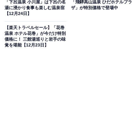
「下呂温泉 小川屋」は下呂の名
「飛騨高山温泉 ひだホテルプラ
湯に浸かり食事も楽しむ温泉宿
ザ」が特別価格で登場中
【12月24日】
【楽天トラベルセール】「花巻
温泉 ホテル花巻」が今だけ特別
価格に！ 三館湯巡りと岩手の味
この宿泊施設のおすすめポイントは？
覚を堪能【12月23日】
静岡県・熱海にある「ホテルリゾーピア 熱海」は、全客
室から相模湾のオーシャンビューを望めるマリンリゾー
トです。古くから愛される熱海温泉の大浴場で癒やされ
た後は、浴衣のまま本格的な和会席や目の前でシェフが
調理する鉄板焼きを堪能できます。首都圏から約1時間
という好アクセスながら、シティホテルと老舗旅館の風
情を併せ持つ空間で、のんびりと日常を忘れて過ごせる
のが魅力です。
宿泊者からは「朝食のビュッフェもどれも美味しく特に