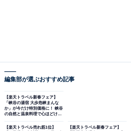
画像出典：楽天トラベル
編集部が選ぶおすすめ記事
「ホテルリゾーピア 熱海」は現在特別価格で宿泊可能で
す。
【楽天トラベル新春フェア】
「峡谷の湯宿 大歩危峡まんな
か」が今だけ特別価格に！ 峡谷
の自然と温泉料理で心ほどける
滞在【12月23日】
【楽天トラベル売れ筋1位】
【楽天トラベル新春フェア】
楽天トラベルでホテルを見る