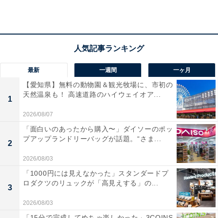
マグロがプリプリしていてすごく美味しかったです」
「お部屋や大浴場からみる朝日が格別です」という声が
あがっています。窓の外に広がる海の絶景を楽しみたい
人や、温泉と多彩なスタイルのお料理を気軽に満喫した
い人におすすめの宿です。
最新
一週間
一ヶ月
【愛知県】無料の動物園＆観光牧場に、市初の
天然温泉も！ 高速道路のハイウェイオア...
1
2026/08/07
「面白いのあったから購入〜」ダイソーのポッ
プアップランドリーバッグが話題。“さま...
2
2026/08/03
「1000円には見えなかった」スタンダードプ
ロダクツのリュックが「高見えする」の...
3
2026/08/03
「15分で完成してめちゃ楽しかった」3COINS