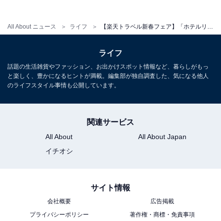
All About ニュース
ライフ
【楽天トラベル新春フェア】「ホテルリゾーピア 熱海」が最大15％オフ！ 海景色に癒される客室【12月24日】
ライフ
話題の生活雑貨やファッション、お出かけスポット情報など、暮らしがもっ
と楽しく、豊かになるヒントが満載。編集部が独自調査した、気になる他人
のライフスタイル事情も公開しています。
関連サービス
All About
All About Japan
イチオシ
サイト情報
会社概要
広告掲載
プライバシーポリシー
著作権・商標・免責事項