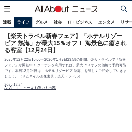
連載
ライフ
グルメ
社会
IT・ビジネス
エンタメ
リサ
【楽天トラベル新春フェア】「ホテルリゾー
ピア 熱海」が最大15％オフ！ 海景色に癒され
る客室【12月24日】
2025年12月22日10:00～2026年1月9日23:59の期間、楽天トラベルで「新春
フェア」が開催中！ クーポンを利用すれば、最大15％オフの価格で予約可能
です。本日12月24日は「ホテルリゾーピア 熱海」を詳しくご紹介していきま
しょう。（サムネイル画像出典：楽天トラベル）
2025.12.24
All About ニュース お買いもの部