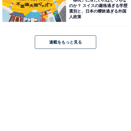
のか？ スイスの厳格過ぎる学歴
選別と、日本の曖昧過ぎる外国
人政策
Bose QuietComfort Ultra Earbuds ノイズキャンセリン
連載をもっと見る
グ Bluetooth 完全ワイヤレス イヤホン 空間オーディオ
マイク付 最大6時間再生 急速充電 ブラック
Amazonで見る
Bose「Ultra Open Earbuds」