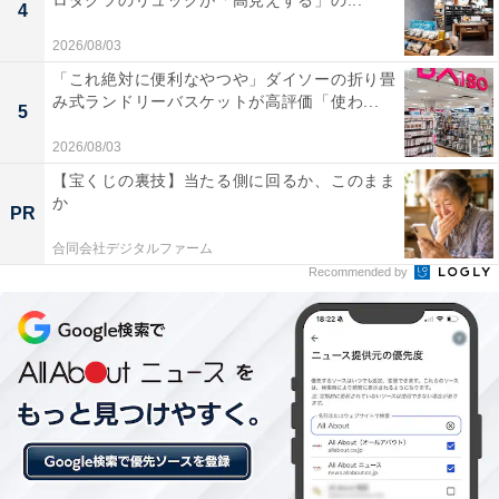
ロダクツのリュックが「高見えする」の...
4
も。買い替えを考えている人や、性能にこだわりたい人
2026/08/03
には、おすすめの商品といえそうです。
「これ絶対に便利なやつや」ダイソーの折り畳
み式ランドリーバスケットが高評価「使わ...
5
2026/08/03
【宝くじの裏技】当たる側に回るか、このまま
か
PR
合同会社デジタルファーム
Recommended by
【今日チェックしたい】Boseの人気商品5選