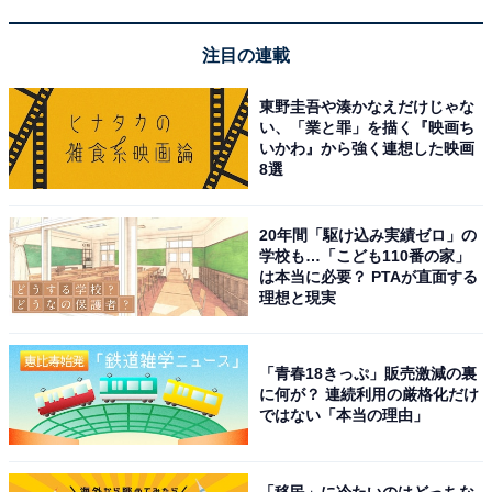
Bose「QuietComfort Ultra Earbuds（第2世代）」
注目の連載
東野圭吾や湊かなえだけじゃな
い、「業と罪」を描く『映画ち
いかわ』から強く連想した映画
8選
20年間「駆け込み実績ゼロ」の
Bose QuietComfort Ultra Earbuds (第2世代) ワイヤレス
学校も…「こども110番の家」
ノイズキャンセリング Bluetooth イヤホン 最長6時間連
は本当に必要？ PTAが直面する
続再生 IPX4規格準拠 イマーシブオーディオ 迫力の重低音
理想と現実
ブラック
Amazonで見る
「青春18きっぷ」販売激減の裏
に何が？ 連続利用の厳格化だけ
ではない「本当の理由」
Bose「QuietComfort Ultra Earbuds」
「移民」に冷たいのはどっちな