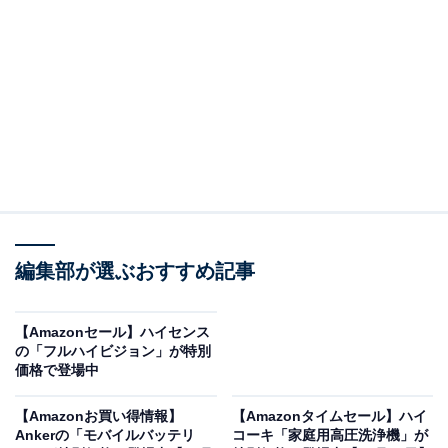
※以下のセール情報は2025年12月24日21時現在のもの
です。値段の変更、売り切れの場合もあります。
この記事の執筆者：
All About ニュース お買
編集部が選ぶおすすめ記事
いもの部
Amazonのセール商品から売れ筋ランキングまで、毎日のお買いも
【Amazonセール】ハイセンス
のがもっと楽しく、もっとお得になる情報をお届け。編集部員によ
の「フルハイビジョン」が特別
る独自レビューなど、ここでしか手に入らない情報も満載です。
...続きを読む
価格で登場中
※本記事で紹介している商品の購入やサービスの利用により、売上の一部が
【Amazonお買い得情報】
【Amazonタイムセール】ハイ
オールアバウトに還元されることがあります。
Ankerの「モバイルバッテリ
コーキ「家庭用高圧洗浄機」が