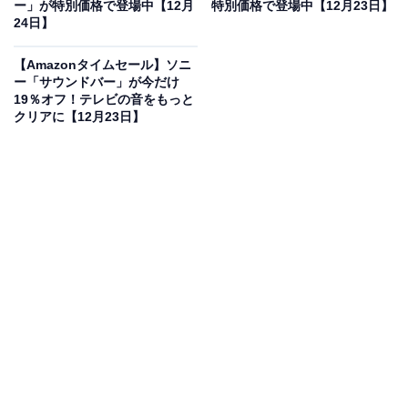
ー」が特別価格で登場中【12月
特別価格で登場中【12月23日】
Boseの「ヘッドホン」が“今だけ”の限定価格に！
24日】
20％オフで登場
【Amazonタイムセール】ソニ
ー「サウンドバー」が今だけ
19％オフ！テレビの音をもっと
クリアに【12月23日】
Bose QuietComfort Ultra Headphones LE（第2世代）
空間オーディオ 完全 ワイヤレス オーバーイヤー型 ヘッド
ホン ノイズキャンセリング Bluetooth接続 マイク搭載 最
大30時間再生 急速充電 ドリフトウッドサンド
Amazonで見る
Boseのヘッドホン「QuietComfort Ultra Headphones
LE（第2世代）」は現在20％オフの特別価格・税込4万