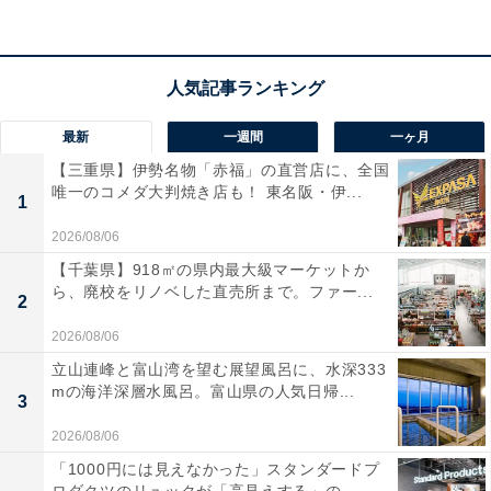
3345円で販売中。タイムセールの終了時期は明らかにさ
れておらず、
在庫がなくなり次第終了する可能性もあり
ます
。
最新
一週間
一ヶ月
この商品のおすすめポイントは？
【三重県】伊勢名物「赤福」の直営店に、全国
業界トップクラスと評されるノイズキャンセリング性能
唯一のコメダ大判焼き店も！ 東名阪・伊...
1
で、通勤電車やカフェ、飛行機内でも周囲の雑音をしっ
2026/08/06
かりカット。
Bose独自のイマーシブオーディオ
により、
【千葉県】918㎡の県内最大級マーケットか
音が頭の周囲に広がるような立体感を実現し、ライブ音
ら、廃校をリノベした直売所まで。ファー...
2
源や映画視聴では思わず引き込まれる感覚に。
最大約30
時間のロングバッテリー
で、外出先でも充電切れを気に
2026/08/06
せず使えるのも安心ポイントです。
立山連峰と富山湾を望む展望風呂に、水深333
mの海洋深層水風呂。富山県の人気日帰...
3
ユーザーからは「まさに才色兼備といえる」「音質も音
2026/08/06
域もよし」という声があがっています。一方で、「ノイ
「1000円には見えなかった」スタンダードプ
キャンとの切り替わりに若干のラグがある」という声