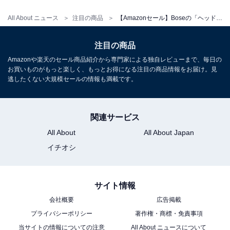
All About ニュース
注目の商品
【Amazonセール】Boseの「ヘッドホン」が特別価格で登場中
Bose Ultra Open Earbuds 空間オーディオ イヤホン オ
ープンイヤー 完全 ワイヤレス Bluetooth接続 マイク付
最大7.5時間再生 防滴 ブラック
注目の商品
Amazonで見る
Amazonや楽天のセール商品紹介から専門家による独自レビューまで、毎日の
お買いものがもっと楽しく、もっとお得になる注目の商品情報をお届け。見
逃したくない大規模セールの情報も満載です。
Bose「QuietComfort Earbuds」
関連サービス
All About
All About Japan
イチオシ
サイト情報
Bose QuietComfort Earbuds Bluetooth接続 アクティブ
会社概要
広告掲載
ノイズキャンセリング 完全ワイヤレス イヤホン 最長8.5
時間連続再生 急速充電 ブラック
プライバシーポリシー
著作権・商標・免責事項
Amazonで見る
当サイトの情報についての注意
All About ニュースについて