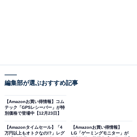
HiKOKI(ハイコーキ) 家庭用高圧洗浄機 水道接続式
AC100V 1200W 10m高圧ホース付 自吸機能付
FAW110SB
Amazonで見る
ハイコーキの家庭用高圧洗浄機「FAW110SB」は現在
6％オフの特別価格・税込2万9100で購入することが可能
編集部が選ぶおすすめ記事
です。
【Amazonお買い得情報】コム
この商品のおすすめポイントは？
テック「GPSレシーバー」が特
別価格で登場中【12月23日】
1200Wのモーターによる強力な水圧
で、車の泥汚れや玄
関・ベランダの頑固な汚れもスムーズに洗浄。10mの高
【Amazonタイムセール】「4
【Amazonお買い得情報】
圧ホースが標準付属しているため、広い範囲もラクに作
万円以上もオトクなの!?」レグ
LG「ゲーミングモニター」が