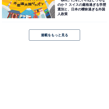
のか？ スイスの厳格過ぎる学歴
選別と、日本の曖昧過ぎる外国
人政策
HiKOKI「FWH18DA」
連載をもっと見る
HiKOKI(ハイコーキ) 18V インパクトドライバー
FWH18DA 2.0Ah バッテリー2個・充電器・ケース付 充電
式 電動ドライバー FWH18DA（2BG)
Amazonで見る
HiKOKI「RB18DC」