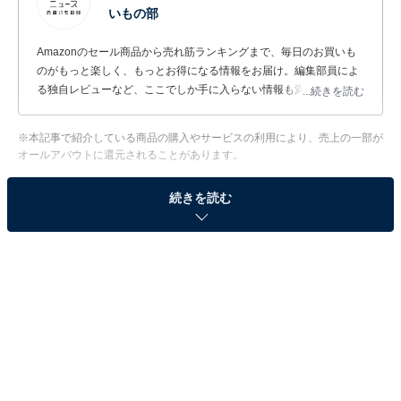
いもの部
Amazonのセール商品から売れ筋ランキングまで、毎日のお買いも
のがもっと楽しく、もっとお得になる情報をお届け。編集部員によ
る独自レビューなど、ここでしか手に入らない情報も満載です。
...続きを読む
※本記事で紹介している商品の購入やサービスの利用により、売上の一部が
オールアバウトに還元されることがあります。
ハイコーキの「家庭用高圧洗浄機」が6％オフで登
続きを読む
場！