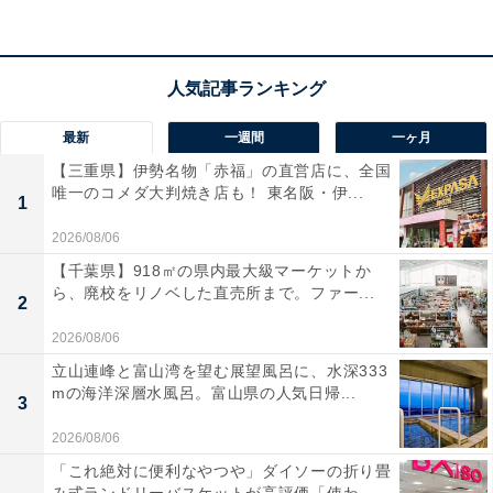
最新
一週間
一ヶ月
【三重県】伊勢名物「赤福」の直営店に、全国
唯一のコメダ大判焼き店も！ 東名阪・伊...
1
2026/08/06
【あわせて買いたい】HiKOKI（ハイコーキ）の人
【千葉県】918㎡の県内最大級マーケットか
気商品5選
ら、廃校をリノベした直売所まで。ファー...
2
2026/08/06
HiKOKI「WH36DD＋力こぶビット＋カラープレート
立山連峰と富山湾を望む展望風呂に、水深333
(シグナルレッド)」
mの海洋深層水風呂。富山県の人気日帰...
3
2026/08/06
「これ絶対に便利なやつや」ダイソーの折り畳