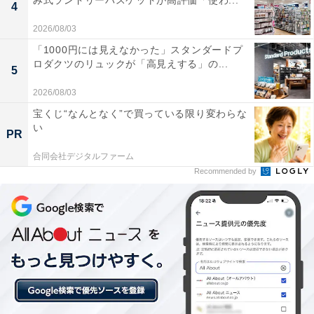
み式ランドリーバスケットが高評価「使わ...
4
2026/08/03
「1000円には見えなかった」スタンダードプ
ロダクツのリュックが「高見えする」の...
5
【セット買い】 HiKOKI(ハイコーキ) 36V充電式インパク
トドライバー WH36DD(2XHSZ)(FW) + 力こぶビット + カ
2026/08/03
ラープレート(シグナルレッド)
宝くじ“なんとなく”で買っている限り変わらな
Amazonで見る
い
PR
合同会社デジタルファーム
Recommended by
HiKOKI「RA18DA」