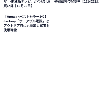
ザ「4K液晶テレビ」が今だけお
特別価格で登場中【12月22日】
業できます。自吸機能を搭載しており、
水道が使えない
買い得【12月22日】
場所でもバケツなどから給水可能
。アウトドアや災害時
にも役立ちます。
【Amazonベストセラー1位】
Jackery「ポータブル電源」は
アウトドア時にも高出力家電を
コンパクトで収納も簡単。
出し入れしやすい設計で日常
使用可能
的に使いやすいのも魅力で、アフターサポートも万全で
す。
ユーザーからは「音が静かで驚いた」「洗浄力が強くて
満足」という声があがっています。パワフルかつ扱いや
すい洗浄機を探している人は、購入を検討してみてもよ
いかもしれません。