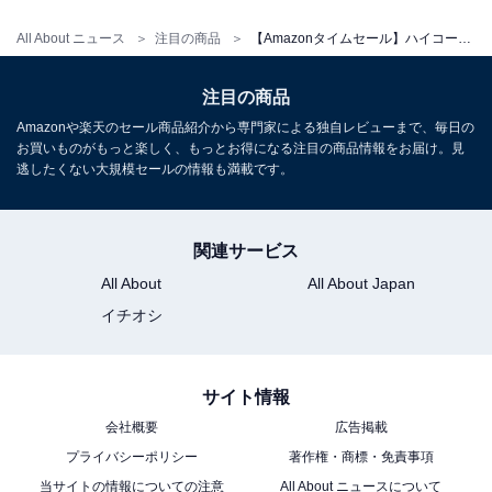
All About ニュース
注目の商品
【Amazonタイムセール】ハイコーキ「家庭用高圧洗浄機」が特別価格で登場中【12月23日】
注目の商品
HiKOKI(ハイコーキ) 14.4V 18V 兼用 充電式 ブロワ 大風
Amazonや楽天のセール商品紹介から専門家による独自レビューまで、毎日の
量 低振動 風量3段切替+無段変速スイッチ 蓄電池・充電器
お買いものがもっと楽しく、もっとお得になる注目の商品情報をお届け。見
別売り RB18DC(NN) グリーン|ブラック
逃したくない大規模セールの情報も満載です。
Amazonで見る
関連サービス
All About
All About Japan
イチオシ
サイト情報
会社概要
広告掲載
プライバシーポリシー
著作権・商標・免責事項
当サイトの情報についての注意
All About ニュースについて