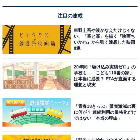
HiKOKI(ハイコーキ) 18V エアダスター 小型 軽量 高風速
122m/sc RA18DA 無段階風速調整機能付き 蓄電池・充電
器別売り 充電式 エアブローガン エアダスターガン
注目の連載
RA18DA (NN)
Amazonで見る
東野圭吾や湊かなえだけじゃな
い、「業と罪」を描く『映画ち
いかわ』から強く連想した映画
8選
HiKOKI「FAW105」
20年間「駆け込み実績ゼロ」の
学校も…「こども110番の家」
は本当に必要？ PTAが直面する
理想と現実
「青春18きっぷ」販売激減の裏
に何が？ 連続利用の厳格化だけ
HiKOKI(ハイコーキ) フォームボトル タイヤブラシ 洗浄ブ
ではない「本当の理由」
ラシ付 家庭用高圧洗浄機 水道接続式 AC100V 1200W
10m高圧ホース付 ブルー FAW105(SC)
Amazonで見る
「移民」に冷たいのはどっちな