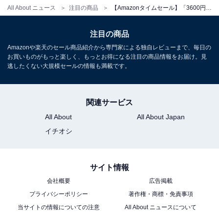
All About ニュース
注目の商品
【Amazonタイムセール】「3600円もオトクじゃん」Amazonセールで今日買いたい【Bose】のポータブルスピーカー【12月24日】
Bose QuietComfort Earbuds Bluetooth接続 アクティブ
注目の商品
ノイズキャンセリング 完全ワイヤレス イヤホン 最長8.5
時間連続再生 急速充電 ブラック
Amazonや楽天のセール商品紹介から専門家による独自レビューまで、毎日の
お買いものがもっと楽しく、もっとお得になる注目の商品情報をお届け。見
Amazonで見る
逃したくない大規模セールの情報も満載です。
Bose「Ultra Open Earbuds」
関連サービス
All About
All About Japan
イチオシ
サイト情報
会社概要
広告掲載
Bose Ultra Open Earbuds 空間オーディオ イヤホン オ
プライバシーポリシー
著作権・商標・免責事項
ープンイヤー 完全 ワイヤレス Bluetooth接続 マイク付
当サイトの情報についての注意
All About ニュースについて
最大7.5時間再生 防滴 ブラック