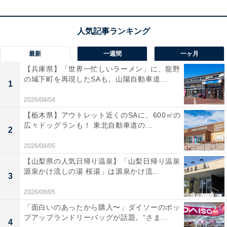
性もあります
。
この商品のおすすめポイントは？
最新
一週間
一ヶ月
Boseらしいパワフルなハイファイサウンド
は、小型スピ
【兵庫県】「世界一忙しいラーメン」に、龍野
ーカーとは思えないほど低音から高音までバランス良く
の城下町を再現したSAも。山陽自動車道...
1
再生。屋内外問わず臨場感ある音を楽しめます。
最長12
時間の連続再生に対応
し、
防水・防塵設計
で水しぶきや
2026/08/04
砂埃にも強く、キャンプやビーチなど幅広いアウトドア
【栃木県】アウトレット近くのSAに、600㎡の
広々ドッグランも！ 東北自動車道の...
シーンにも対応します。
コンパクトで持ち運びやすく、
2
ストラップ付きで携帯性も抜群
です。
2026/08/05
【山梨県の人気日帰り温泉】「山梨日帰り温泉
ユーザーからは「お風呂スピーカーとして使用」「コン
源泉かけ流しの湯 桜湯」は源泉かけ流...
3
パクトなのに高音質」という声があがっています。一方
2026/08/05
で、「少し重い」という声も。さまざまなシーンでスピ
「面白いのあったから購入〜」ダイソーのポッ
ーカーを使いたい人や、手ごろな大きさでも音質にこだ
プアップランドリーバッグが話題。“さま...
4