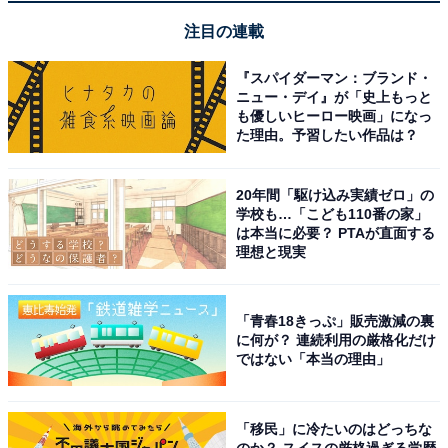
代）」
注目の連載
『スパイダーマン：ブランド・
ニュー・デイ』が「史上もっと
も優しいヒーロー映画」になっ
た理由。予習したい作品は？
20年間「駆け込み実績ゼロ」の
Bose QuietComfort Ultra Headphones（第2世代） 空
学校も…「こども110番の家」
間オーディオ 完全 ワイヤレス オーバーイヤー型 ヘッドホ
は本当に必要？ PTAが直面する
ン ノイズキャンセリング Bluetooth接続 マイク搭載 最大
理想と現実
30時間再生 急速充電 ブラック
Amazonで見る
「青春18きっぷ」販売激減の裏
に何が？ 連続利用の厳格化だけ
ではない「本当の理由」
Bose「QuietComfort Ultra Earbuds LE（第2世
代）」
「移民」に冷たいのはどっちな
のか？ スイスの厳格過ぎる学歴