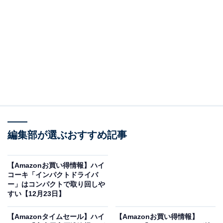
※以下のセール情報は2025年12月24日15時30分現在の
ものです。値段の変更、売り切れの場合もあります。
この記事の執筆者：
All About ニュース お買
いもの部
Amazonのセール商品から売れ筋ランキングまで、毎日のお買いも
編集部が選ぶおすすめ記事
のがもっと楽しく、もっとお得になる情報をお届け。編集部員によ
る独自レビューなど、ここでしか手に入らない情報も満載です。
...続きを読む
【Amazonお買い得情報】ハイ
コーキ「インパクトドライバ
※本記事で紹介している商品の購入やサービスの利用により、売上の一部が
ー」はコンパクトで取り回しや
オールアバウトに還元されることがあります。
すい【12月23日】
Boseの「ポータブルスピーカー」が“今だけ”の限
【Amazonタイムセール】ハイ
【Amazonお買い得情報】
定価格に！ 18％オフで登場