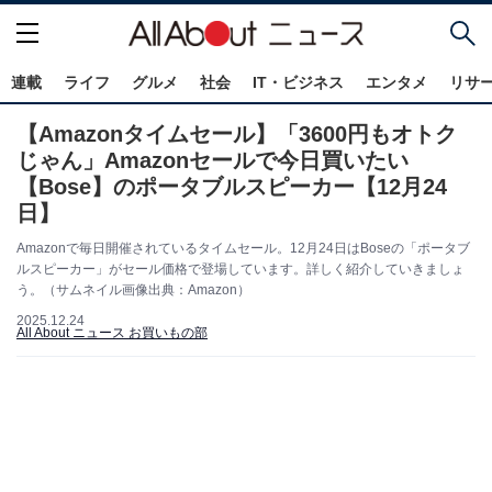
連載
ライフ
グルメ
社会
IT・ビジネス
エンタメ
リサ
【Amazonタイムセール】「3600円もオトク
じゃん」Amazonセールで今日買いたい
【Bose】のポータブルスピーカー【12月24
日】
Amazonで毎日開催されているタイムセール。12月24日はBoseの「ポータブ
ルスピーカー」がセール価格で登場しています。詳しく紹介していきましょ
う。（サムネイル画像出典：Amazon）
2025.12.24
All About ニュース お買いもの部