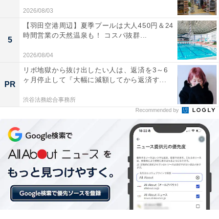
わりたい人には、おすすめの商品といえそうです。
2026/08/03
【羽田空港周辺】夏季プールは大人450円＆24
時間営業の天然温泉も！ コスパ抜群...
5
2026/08/04
リボ地獄から抜け出したい人は、返済を3～6
ヶ月停止して『大幅に減額してから返済す...
PR
渋谷法務総合事務所
Recommended by
【今日チェックしたい】Boseの人気商品5選
Bose「QuietComfort Ultra Headphones（第2世