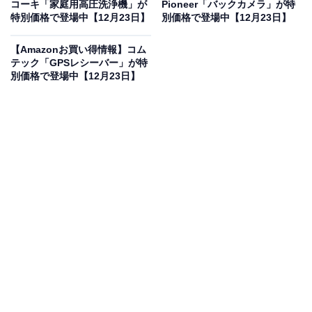
コーキ「家庭用高圧洗浄機」が
Pioneer「バックカメラ」が特
特別価格で登場中【12月23日】
別価格で登場中【12月23日】
【Amazonお買い得情報】コム
テック「GPSレシーバー」が特
別価格で登場中【12月23日】
Bose SoundLink Flex Portable Speaker LE (第2世代)
ワイヤレス Bluetooth 小型 ポータブル スピーカー ハイ
ファイオーディオ 最長12時間連続再生 防水・防塵 ペタル
ピンク
Amazonで見る
Boseのポータブルスピーカー「SoundLink Flex Portable
Speaker LE（第2世代）」は現在18％オフの特別価格・
税込1万6200円で販売中。タイムセールの終了時期は明
らかにされておらず、
在庫がなくなり次第終了する可能