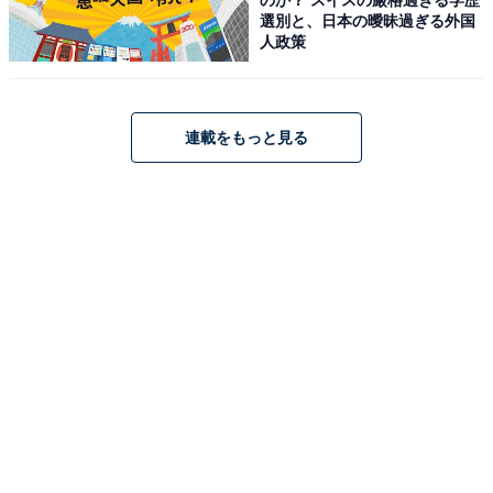
選別と、日本の曖昧過ぎる外国
人政策
連載をもっと見る
Bose QuietComfort Ultra Earbuds LE (第2世代) ワイヤ
レス ノイズキャンセリング Bluetooth イヤホン 最長6時
間連続再生 IPX4規格準拠 イマーシブオーディオ 迫力の重
低音 ミッドナイトバイオレット
Amazonで見る
Bose「QuietComfort Earbuds」