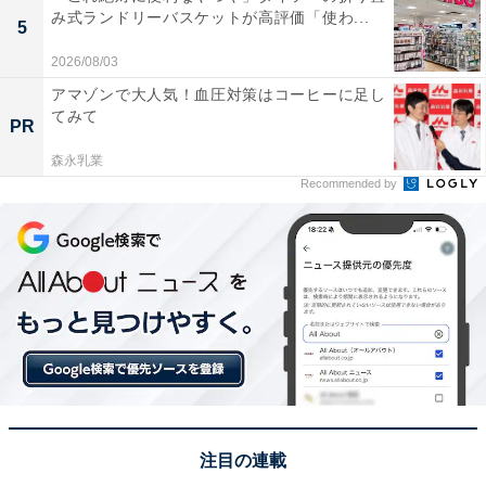
み式ランドリーバスケットが高評価「使わ...
5
2026/08/03
アマゾンで大人気！血圧対策はコーヒーに足し
てみて
PR
森永乳業
Recommended by
注目の連載