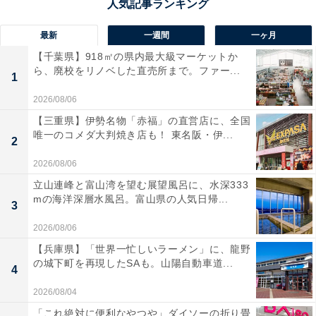
最新
一週間
一ヶ月
【千葉県】918㎡の県内最大級マーケットか
ら、廃校をリノベした直売所まで。ファー...
1
2026/08/06
【三重県】伊勢名物「赤福」の直営店に、全国
唯一のコメダ大判焼き店も！ 東名阪・伊...
2
2026/08/06
立山連峰と富山湾を望む展望風呂に、水深333
mの海洋深層水風呂。富山県の人気日帰...
3
2026/08/06
【兵庫県】「世界一忙しいラーメン」に、龍野
の城下町を再現したSAも。山陽自動車道...
4
2026/08/04
「これ絶対に便利なやつや」ダイソーの折り畳