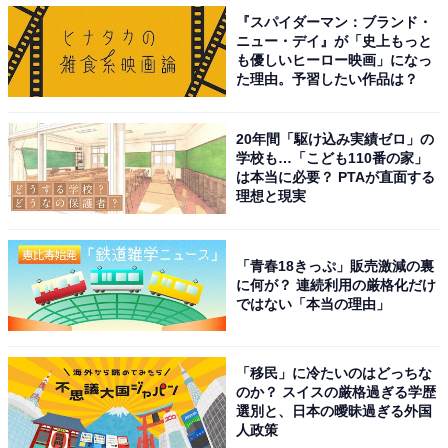
『スパイダーマン：ブランド・
ニュー・デイ』が「史上もっと
も優しいヒーロー映画」になっ
た理由。予習したい作品は？
20年間「駆け込み実績ゼロ」の
学校も…「こども110番の家」
は本当に必要？ PTAが直面する
理想と現実
「青春18きっぷ」販売激減の裏
に何が？ 連続利用の厳格化だけ
ではない「本当の理由」
「移民」に冷たいのはどっちな
のか？ スイスの厳格過ぎる学歴
選別と、日本の曖昧過ぎる外国
人政策