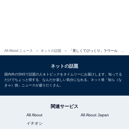
All About ニュース
ネットの話題
「美しくてびっくり」ラウール、タイで“スーパーモデル”ショット公開「犯罪級に凄くて救急車いります」
ネットの話題
国内外のSNSで話題の人＆トピックをタイムリーにお届けします。知ってる
だけでちょっと得する、なんだか楽しい気分になれる、ネット発「知ら（な
きゃ）損」ニュースが盛りだくさん。
関連サービス
All About
All About Japan
イチオシ