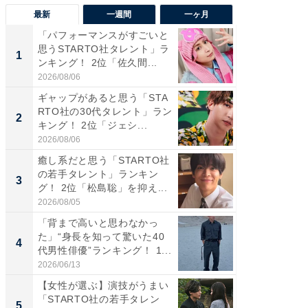
最新
一週間
一ヶ月
「パフォーマンスがすごいと
「癒し系
思うSTARTO社タレント」ラ
タレント
1
1
ンキング！ 2位「佐久間...
「井ノ原
2026/08/06
2026/08/0
ギャップがあると思う「STA
癒し系だ
RTO社の30代タレント」ラン
の若手
2
2
キング！ 2位「ジェシ...
グ！ 2
2026/08/06
2026/08/0
癒し系だと思う「STARTO社
ギャップ
の若手タレント」ランキン
RTO社
3
3
グ！ 2位「松島聡」を抑え...
キング！
2026/08/05
2026/08/0
「背まで高いと思わなかっ
「世界で
た」“身長を知って驚いた40
ARTO
4
4
代男性俳優”ランキング！ 1...
グ！ 2
2026/06/13
2026/08/0
【女性が選ぶ】演技がうまい
身長を知
「STARTO社の若手タレン
性俳優」
5
5