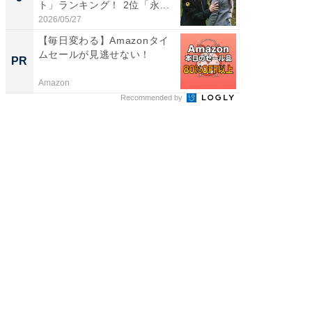
ト」ランキング！ 2位「永...
「鈴木
倒...
2026/05/27
2026/08/0
【毎日変わる】Amazonタイ
すべて
ムセールが見逃せない！
るその
PR
PR
Amazon
COCO VIL
Recommended by