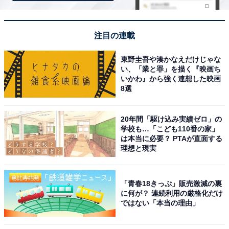
とはいえ、閉庁日でも学校に行ったり自宅で仕事をした
りする先生は多いです。パソコンを持ち帰り、年休扱い
注目の連載
で作業をする人もいます。テレビをつけながら、自分の
ペースで仕事をする時間を「それはそれで悪くない」と
東野圭吾や湊かなえだけじゃな
い、「業と罪」を描く『映画ち
感じている先生もいます。働き方は、本当に人それぞれ
いかわ』から強く連想した映画
です。
8選
20年間「駆け込み実績ゼロ」の
学校も…「こども110番の家」
は本当に必要？ PTAが直面する
理想と現実
「青春18きっぷ」販売激減の裏
に何が？ 連続利用の厳格化だけ
ではない「本当の理由」