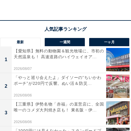
冬休みは体と気持ちを整えるための大切な時間になって
います。
最新
一週間
一ヶ月
【愛知県】無料の動物園＆観光牧場に、市初の
天然温泉も！ 高速道路のハイウェイオア...
1
2026/08/07
「やっと巡り会えたよ」ダイソーの“ちいかわ
ポーチ”が220円で反響。ぬい活＆防災...
2
2026/08/06
【三重県】伊勢名物「赤福」の直営店に、全国
唯一のコメダ大判焼き店も！ 東名阪・伊...
3
2026/08/06
「閉庁日」ができて、先生の休み方も少しずつ変
「1000円には見えなかった」スタンダードプ