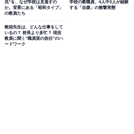
兆”を、なぜ学校は見逃すの
学校の教職員、4人中3人が経験
か。背景にある「昭和タイプ」
する「自腹」の衝撃実態
冬休みも仕事はある。でも夏休みよりは、かなり
の教員たち
休めている
教頭先生は、どんな仕事をして
いるの？ 校長より多忙？ 現役
「冬休みは先生も完全にお休みなんですか？」とよく聞
教員に聞く“職員室の担任”のハ
かれますが、正直に言うと、完全なオフではありませ
ードワーク
ん。冬休み中も出勤日はありますし、3学期に向けた準
備は欠かせません。ただ、夏休みと比べると、冬休みの
方がかなり休めているという実感はありますね。
夏休みは研修や会議、行事準備が多く、気付けばほぼ毎
日学校に来ている、ということも珍しくありません。一
方、3学期は1月から3月までと期間が短く、大きな行事
も少なめです。
「1月は行く、2月は逃げる、3月は去る」と言われるよ
うに、本当にあっという間に終わります。だからこそ、