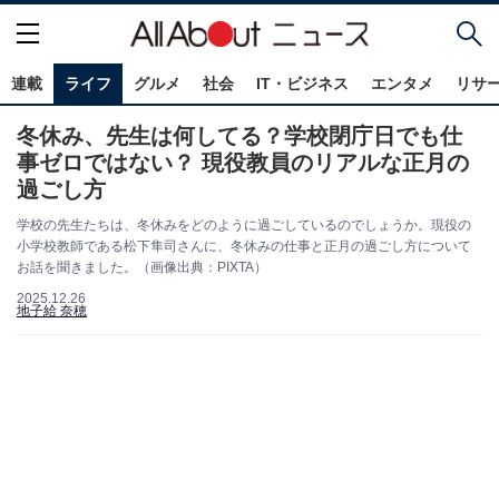
連載
ライフ
グルメ
社会
IT・ビジネス
エンタメ
リサ
冬休み、先生は何してる？学校閉庁日でも仕
事ゼロではない？ 現役教員のリアルな正月の
過ごし方
学校の先生たちは、冬休みをどのように過ごしているのでしょうか。現役の
小学校教師である松下隼司さんに、冬休みの仕事と正月の過ごし方について
お話を聞きました。（画像出典：PIXTA）
2025.12.26
地子給 奈穂