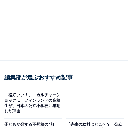
（今回の質問）
冬休み、学校の先生は何をしている？ 正月はしっか
り休めるの？
（回答）
夏休みに比べると、冬休みは比較的休めています。
ただし、完全に仕事ゼロというわけではなく、学校
に出勤する日もあり、家で授業準備をする先生も多
編集部が選ぶおすすめ記事
いです。
「格好いい！」「カルチャーシ
ョック…」フィンランドの高校
生が、日本の公立小学校に感動
どういうことなのか、以下で詳しく解説します。
した理由
※本記事で紹介している商品の購入やサービスの利用により、売上の一部が
子どもが発する不登校の“前
「先生の給料はどこへ？」公立
オールアバウトに還元されることがあります。