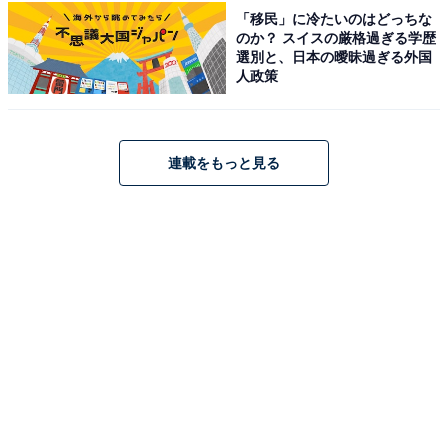
「移民」に冷たいのはどっちな
のか？ スイスの厳格過ぎる学歴
選別と、日本の曖昧過ぎる外国
人政策
家でできる仕事は家で。正月も少しだけ“先生モー
ド”
連載をもっと見る
私自身は、仕事を「学校でしかできないこと」と「家で
もできること」に分けて考えています。教室の整備やプ
リントの大量印刷などは学校で行い、教材研究や授業づ
くりは自宅で進めます。授業準備は、必ずしも学校でや
らなくてもいい仕事だと思っています。
そのため、年末年始に妻の実家へ帰省するときも、教科
書を持っていくことが多いですね。国語や算数の教科書
を広げながら、3学期の授業を考えています。