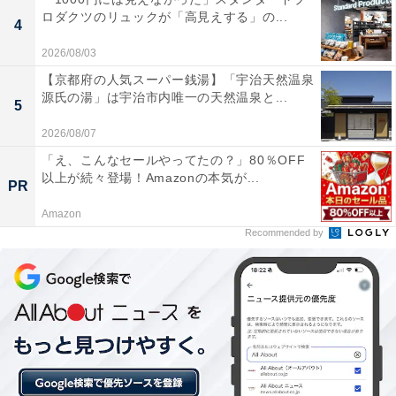
わってきた
ロダクツのリュックが「高見えする」の...
4
最近は、お盆や年末年始に「閉庁日」が長めに設けられ
2026/08/03
る学校が増えています。これは学校自体を閉める日で、
【京都府の人気スーパー銭湯】「宇治天然温泉
源氏の湯」は宇治市内唯一の天然温泉と...
原則として教職員は出勤しません。私の勤務校でも、12
5
月下旬から1月上旬にかけて、比較的まとまった閉庁期
2026/08/07
間があります。
「え、こんなセールやってたの？」80％OFF
以上が続々登場！Amazonの本気が...
PR
この制度について、特に管理職の先生方を見ていると、
Amazon
休みが取りやすくなってきたと感じています。校長先生
Recommended by
や教頭先生は休日出勤も多く、有給休暇を消化しきれな
いことが少なくありません。
閉庁日があることで、管理職の先生方もしっかり休める
ようになっているのは、現場で見ていていい変化だと思
います。