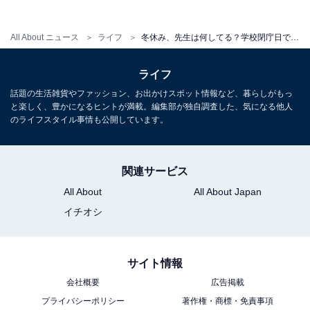
もちろん三が日は私もほかの先生方もしっかり休みます
し、大みそかも学校へ行くことはほとんどありません。
All About ニュース
ライフ
冬休み、先生は何してる？学校閉庁日でも仕事ゼロではない？ 現役教員のリアルな正月の過ごし方
夏休みに比べると、冬休みは気持ちにも時間にも余裕が
ライフ
あります。私自身も、久しぶりに年末の旅行を予定して
話題の生活雑貨やファッション、お出かけスポット情報など、暮らしがもっ
います。
と楽しく、豊かになるヒントが満載。編集部が独自調査した、気になる他人
のライフスタイル事情も公開しています。
松下隼司さん
大阪府公立小学校教諭。令和4年度文部科学大臣優
関連サービス
秀教職員表彰受賞。令和6年版教科書編集委員。第4
All About
All About Japan
回全日本ダンス教育指導者指導技術コンクール文部
イチオシ
科学大臣賞、第69回（2020年度）読売教育賞 健
康・体力づくり部門優秀賞などの受賞歴を持つ。
「先生を続けるための『演じる』仕事術」
（かもが
サイト情報
わ出版）など著書多数。voicyで
会社概要
広告掲載
『しくじり先生の「今日の失敗」』
を発信中。
プライバシーポリシー
著作権・商標・免責事項