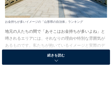
お金持ちが多いイメージの「山形県の自治体」ランキング
地元の人たちの間で「あそこはお金持ちが多いよね」と
噂されるエリアには、それなりの理由や特別な雰囲気が
あるものです。私たちが抱いているイメージと実際のデ
ータにどれくらいの差があるのか、意外な発見があるか
続きを読む
もしれません。
All About ニュース編集部では、2025年12月18日の期
間、全国20〜70代の男女250人を対象に、自治体に関す
るアンケートを実施しました。その中から、お金持ちが
多いイメージの「山形県の自治体」ランキングの結果を
ご紹介します。