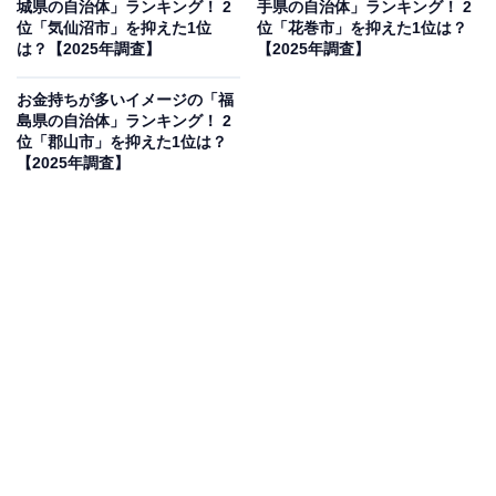
城県の自治体」ランキング！ 2
手県の自治体」ランキング！ 2
見を断定的に示すものではありません
位「気仙沼市」を抑えた1位
位「花巻市」を抑えた1位は？
は？【2025年調査】
【2025年調査】
お金持ちが多いイメージの「福
島県の自治体」ランキング！ 2
2位：米沢市／68票
位「郡山市」を抑えた1位は？
【2025年調査】
2位は米沢市でした。上杉家ゆかりの城下町として知ら
れ、歴史的な趣が今も息づく都市です。全国的なブラン
ドを誇る「米沢牛」の産地であることに加え、伝統工芸
の「米沢織」など、付加価値の高い地場産業が根付いて
います。古くからの名家や大地主が多いというイメージ
や、落ち着いた品格のある街並みが、経済的に余裕のあ
る人々が暮らす街としての印象を形作っているようで
す。
回答者からは「米沢牛が有名なだけあってお金持ちが多
そう」（20代女性／愛知県）、「畜産でお金持ちの印象