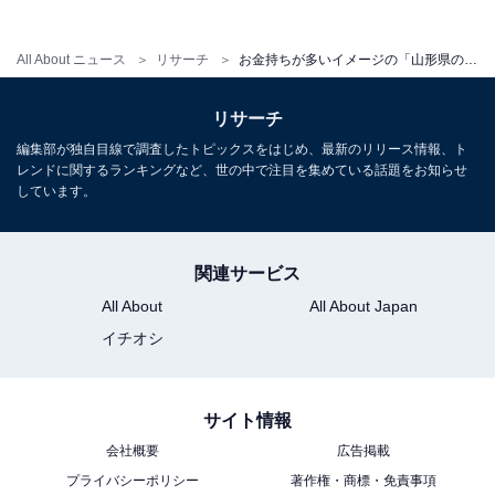
1
2
All About ニュース
リサーチ
お金持ちが多いイメージの「山形県の自治体」ランキング！ 2位「米沢市」を抑えた1位は？【2025年調査】
リサーチ
編集部が独自目線で調査したトピックスをはじめ、最新のリリース情報、ト
レンドに関するランキングなど、世の中で注目を集めている話題をお知らせ
しています。
関連サービス
All About
All About Japan
イチオシ
サイト情報
会社概要
広告掲載
プライバシーポリシー
著作権・商標・免責事項