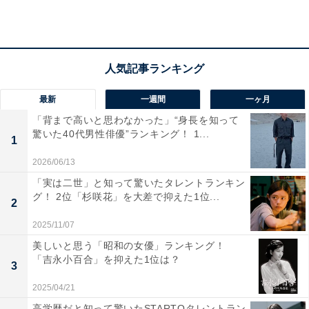
があります」（40代女性／広島県）、「歴史・ブランド
産業があり、裕福層イメージが強いから」（30代女性／
大阪府）といった声が集まりました。
最新
一週間
一ヶ月
「背まで高いと思わなかった」“身長を知って
驚いた40代男性俳優”ランキング！ 1...
1
2026/06/13
「実は二世」と知って驚いたタレントランキン
グ！ 2位「杉咲花」を大差で抑えた1位...
2
2025/11/07
美しいと思う「昭和の女優」ランキング！
「吉永小百合」を抑えた1位は？
3
2025/04/21
高学歴だと知って驚いたSTARTOタレントラン