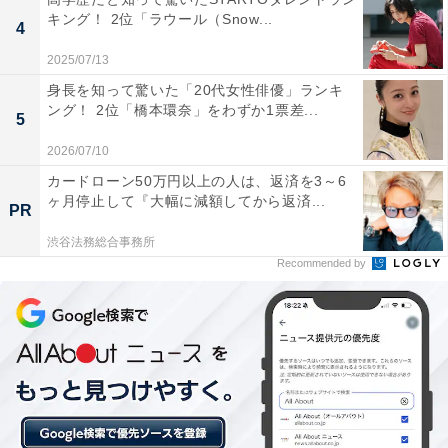
1位：山形市／75票
キング！ 2位「ラウール（Snow...
4
1位に輝いたのは、県庁所在地の山形市でした。山形県
2025/07/13
内における政治・経済の中心地であり、多くの企業や商
身長を知って驚いた「20代女性俳優」ランキ
ング！ 2位「橋本環奈」をわずか1票差...
業施設が集中しています。山形城跡（霞城公園）周辺を
5
はじめとする歴史的な街並みと、都市的な利便性が共存
2026/07/10
している点が特徴です。県内随一の人口を抱え、高級住
カードローン50万円以上の人は、返済を3～6
宅街の存在や文化的な成熟度の高さから、ステータスの
ヶ月停止して『大幅に減額してから返済...
PR
高い層が最も集まる場所として広く認識されています。
渋谷法務総合事務所
Recommended by
回答者からは「七日町・松波・蔵王周辺に比較的裕福な
住宅地であるから」（20代男性／福岡県）、「県都とし
ての経済・文化の中心地で、老舗文化と洗練された暮ら
しと自然と都市機能の調和が生む“豊かさ”があるから」
（50代男性／広島県）、「具体的に、山形市内の一部の
エリア（嶋、元木・白山・桜田西エリアなど）は、比較