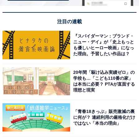
的人気で家賃相場も高めの住宅地として知られており、
富裕層が集まる傾向があります。こうした特定のエリア
の情報が、市全体のイメージとして捉えられることがあ
注目の連載
ります」（50代男性／東京都）といった声が集まりまし
た。
『スパイダーマン：ブランド・
ニュー・デイ』が「史上もっと
も優しいヒーロー映画」になっ
た理由。予習したい作品は？
※回答者からのコメントは原文ママです
20年間「駆け込み実績ゼロ」の
学校も…「こども110番の家」
次ページ
10位までのランキング結果を見る
は本当に必要？ PTAが直面する
理想と現実
「青春18きっぷ」販売激減の裏
に何が？ 連続利用の厳格化だけ
ではない「本当の理由」