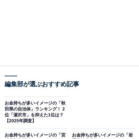
＞10位までの全ランキング結果を見る
この記事の執筆者：
綾乃岬
All About・All About ニュースの編集者。神奈川県出身。青山学院大
学で英語を専攻し、英語系のサークルにも所属。オールアバウトに
新卒で入社した後、主にAll About・All About ニュースでの企画編集
...続きを読む
を行う。現在はライフスタイル・カルチャー・エンタメなどを中心
に企画編集を担当。とある男性アイドルのファン歴は10年以上。
調査概要
編集部が選ぶおすすめ記事
調査期間：2025年12月18日
調査方法：インターネット調査
お金持ちが多いイメージの「秋
田県の自治体」ランキング！ 2
調査対象：全国20〜70代の男女250人
位「湯沢市」を抑えた1位は？
【2025年調査】
※本調査は全国250人を対象に実施したもので、結
お金持ちが多いイメージの「宮
お金持ちが多いイメージの「岩
果は回答者の意見を集計したものであり、全体の意