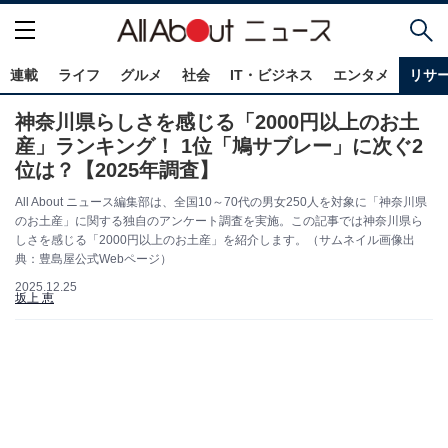
連載
ライフ
グルメ
社会
IT・ビジネス
エンタメ
リサ
神奈川県らしさを感じる「2000円以上のお土
産」ランキング！ 1位「鳩サブレー」に次ぐ2
位は？【2025年調査】
All About ニュース編集部は、全国10～70代の男女250人を対象に「神奈川県
のお土産」に関する独自のアンケート調査を実施。この記事では神奈川県ら
しさを感じる「2000円以上のお土産」を紹介します。（サムネイル画像出
典：豊島屋公式Webページ）
2025.12.25
坂上 恵