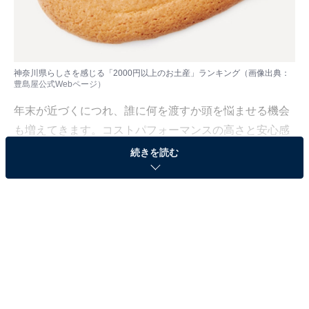
神奈川県らしさを感じる「2000円以上のお土産」ランキング（画像出典：
豊島屋公式Webページ
）
年末が近づくにつれ、誰に何を渡すか頭を悩ませる機会
も増えてきます。コストパフォーマンスの高さと安心感
を兼ね備えた名品は、贈る側の心強い味方になります。
続きを読む
神奈川県のお土産としてベストなものといえば？
All About ニュース編集部は12月19日、全国10～70代の
男女250人を対象に「神奈川県のお土産」に関する独自
のアンケート調査を実施しました。今回はその中から、
神奈川県らしさを感じる「2000円以上のお土産」を紹介
します！