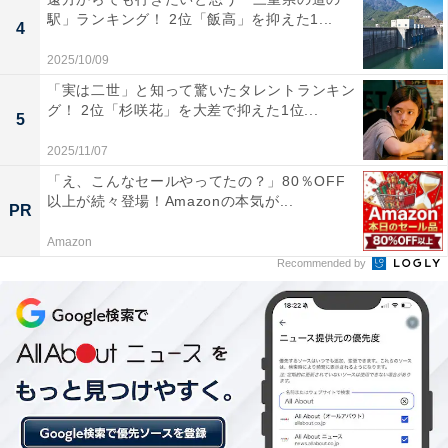
駅」ランキング！ 2位「飯高」を抑えた1...
4
2025/10/09
1位：鳩サブレー（豊島屋）／172票
「実は二世」と知って驚いたタレントランキン
グ！ 2位「杉咲花」を大差で抑えた1位...
5
1位は、豊島屋の「鳩サブレー」（16枚入2430円）でし
2025/11/07
た。鎌倉を代表する老舗・豊島屋の看板商品で、鳩の形
「え、こんなセールやってたの？」80％OFF
をしたサブレーはサクサク食感と優しい甘さが魅力。神
以上が続々登場！Amazonの本気が...
PR
奈川県を代表するお土産として、世代を問わず圧倒的な
Amazon
支持を集めました。
Recommended by
回答者からは「昔からずーっとあるお土産で、鎌倉とい
えば、という感じだから」（30代女性／石川県）、「鎌
倉名物で歴史があり、神奈川らしさを象徴するお菓子だ
から」（20代女性／東京都）、「鳩サブレは知らない人
はいないと思うぐらいの有名な物だから」（30代女性／
神奈川県）などのコメントがありました。