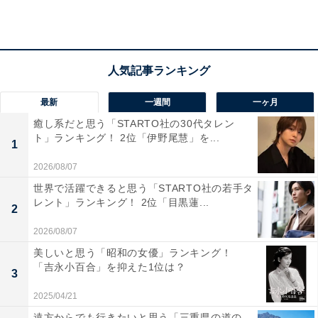
るカステラで、神奈川県の老舗らしさが伝わる。特別な
贈り物にふさわしい」（40代男性／北海道）、「伝統的
な和菓子の一つ、横浜の名を冠した高級感溢れる逸品で
す」（60代男性／神奈川県）、「ハイカラなお菓子が横
浜っぽい」（40代男性／兵庫県）などのコメントがあり
最新
一週間
一ヶ月
ました。
癒し系だと思う「STARTO社の30代タレン
ト」ランキング！ 2位「伊野尾慧」を...
1
2026/08/07
世界で活躍できると思う「STARTO社の若手タ
レント」ランキング！ 2位「目黒蓮...
2
2026/08/07
美しいと思う「昭和の女優」ランキング！
「吉永小百合」を抑えた1位は？
3
2025/04/21
遠方からでも行きたいと思う「三重県の道の