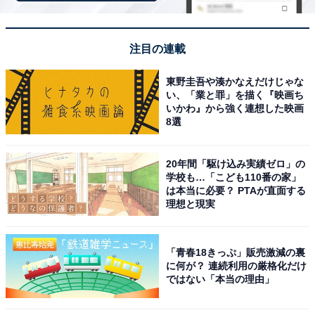
※回答者のコメントは原文ママです
注目の連載
5位までの全ランキング結果を見
東野圭吾や湊かなえだけじゃな
次ページ
い、「業と罪」を描く『映画ち
る
いかわ』から強く連想した映画
8選
20年間「駆け込み実績ゼロ」の
学校も…「こども110番の家」
は本当に必要？ PTAが直面する
理想と現実
「青春18きっぷ」販売激減の裏
に何が？ 連続利用の厳格化だけ
ではない「本当の理由」