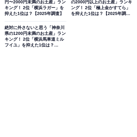
円〜2000円未満のお土産」ラン
の2000円以上のお土産」ランキ
キング！ 2位「横浜ラガー」を
ング！ 2位「極上金かすてら」
人、20代：60人、30代：88人、40代：55人、50
抑えた1位は？【2025年調査】
を抑えた1位は？【2025年調
代：34人、60代：10人、70代：1人）
査】
絶対に外さないと思う「神奈川
県の1200円未満のお土産」ラン
※本調査は全国250人を対象に実施したもので、結
キング！ 2位「横浜馬車道ミル
果は回答者の意見を集計したものであり、全体の意
フイユ」を抑えた1位は？
【2025年調査】
見を断定的に示すものではありません
2位：極上金かすてら（横濱文明堂）／47票
2位は、横濱文明堂の「極上金かすてら」（1本3240円）
でした。しっとりと焼き上げられた生地に、上品な甘み
が広がる逸品。贈答品としても人気が高く、歴史を感じ
られる高級感あるお土産です。
回答者からは「横浜文明堂の伝統を感じられる高級感あ