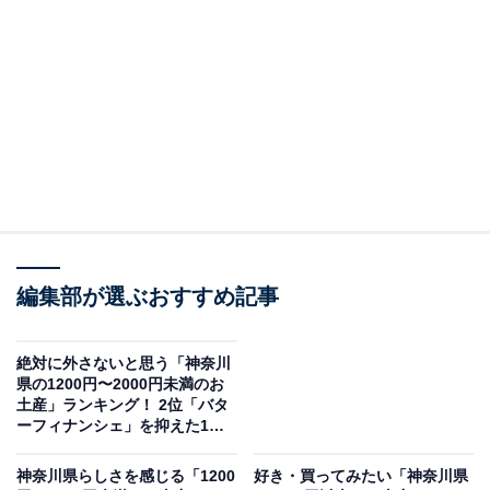
＞5位までの全ランキング結果を見る
※値段は一部サイズを参考にしています
※値段は各公式Webサイトより引用
この記事の執筆者：
坂上 恵
All About ニュースの編集者。オールアバウトに入社後、SNSトレン
ドにフォーカスした記事執筆やSEOライティングの経験を経て、の
編集部が選ぶおすすめ記事
ちにAll About ニュースチームのメンバーに加入。現在は旅行・カル
...続きを読む
チャー・エンタメなどを中心に企画編集を担当。東京都出身。居酒
屋巡りとスポーツ観戦が生きがい。
絶対に外さないと思う「神奈川
調査概要
県の1200円〜2000円未満のお
土産」ランキング！ 2位「バタ
ーフィナンシェ」を抑えた1位
調査期間：2025年12月19日
は？【2025年調査】
調査方法：インターネット調査
神奈川県らしさを感じる「1200
好き・買ってみたい「神奈川県
回答者属性：全国10～70代の男女250人（10代：2