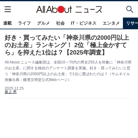
連載
ライフ
グルメ
社会
IT・ビジネス
エンタメ
リサ
好き・買ってみたい「神奈川県の2000円以上
のお土産」ランキング！ 2位「極上金かすて
ら」を抑えた1位は？【2025年調査】
All About ニュース編集部は、全国10～70代の男女250人を対象に「神奈川県
のお土産」に関する独自のアンケート調査を実施。好き・買ってみたいと思
う「神奈川県の2000円以上のお土産」で1位に選ばれたのは？（サムネイル
画像出典​​​​​​：横濱文明堂公式Webページ）
2025.12.25
坂上 恵