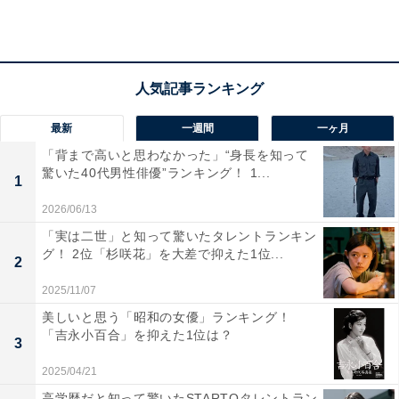
美味しいか食べてみたい」（30代女性／石川県）、「高
級で自分ではなかなか買わないから」（30代女性／埼玉
県）、「写真を見ておいしそうだったので、次回ぜひ購
入したい」（30代女性／東京都）などのコメントがあり
ました。
最新
一週間
一ヶ月
「背まで高いと思わなかった」“身長を知って
驚いた40代男性俳優”ランキング！ 1...
1
2026/06/13
「実は二世」と知って驚いたタレントランキン
グ！ 2位「杉咲花」を大差で抑えた1位...
2
2025/11/07
美しいと思う「昭和の女優」ランキング！
「吉永小百合」を抑えた1位は？
3
2025/04/21
高学歴だと知って驚いたSTARTOタレントラン