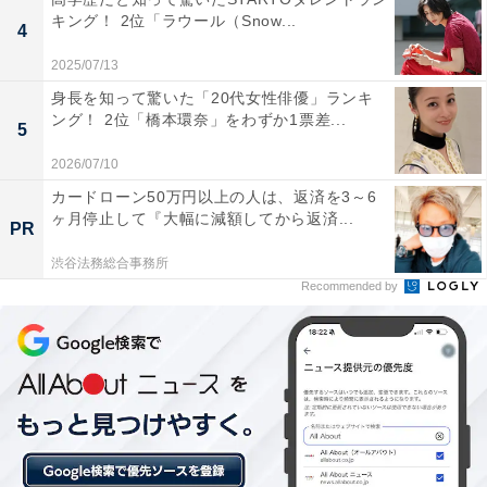
キング！ 2位「ラウール（Snow...
4
1位：鳩サブレー（豊島屋）／127票
2025/07/13
身長を知って驚いた「20代女性俳優」ランキ
1位は、豊島屋の「鳩サブレー」（16枚入2430円）でし
ング！ 2位「橋本環奈」をわずか1票差...
5
た。鎌倉を代表するお土産として長年愛される銘菓。か
2026/07/10
わいらしい鳩の形で、サクサクとした食感が世代を問わ
カードローン50万円以上の人は、返済を3～6
ず人気を集めています。缶入りで見た目も豪華なため、
ヶ月停止して『大幅に減額してから返済...
PR
贈り物としても喜ばれています。
渋谷法務総合事務所
Recommended by
回答者からは「神奈川のお土産で必ず購入します、形が
可愛く昔から変わらないおいしさ」（50代女性／静岡
県）、「昔から親しまれている定番で、缶入りは保存性
も高く贈り物としても映える。鳩の形もユニークで愛着
が湧く」（40代男性／北海道）、「定番でかつ鉄板。日
持ちもするので配りやすいからです」（40代女性／青森
県）などのコメントがありました。