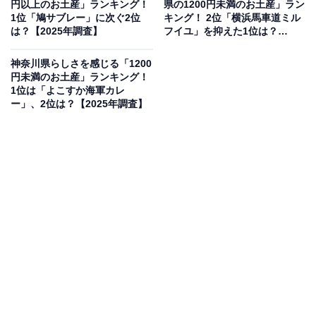
円以上のお土産」ランキング！
県の1200円未満のお土産」ラン
1位「鳩サブレー」に次ぐ2位
キング！ 2位「横浜馬車道ミル
代：34人、60代：10人、70代：1人）
は？【2025年調査】
フイユ」を抑えた1位は？
【2025年調査】
※本調査は全国250人を対象に実施したもので、結
神奈川県らしさを感じる「1200
円未満のお土産」ランキング！
果は回答者の意見を集計したものであり、全体の意
1位は「よこすか海軍カレ
見を断定的に示すものではありません
ー」、2位は？【2025年調査】
2位：極上金かすてら（横濱文明堂）／82票
2位は、横濱文明堂の「極上金かすてら」（1本3240円）
でした。しっとりと焼き上げられた上品な味わいのカス
テラで、贈答用としても支持を集める逸品。金色の包装
が高級感を演出し、特別な場面での手土産に最適です。
回答者からは「かすてら好きだけど、いつもスーパーの
安いものばかり食べているので、高いものがどれくらい