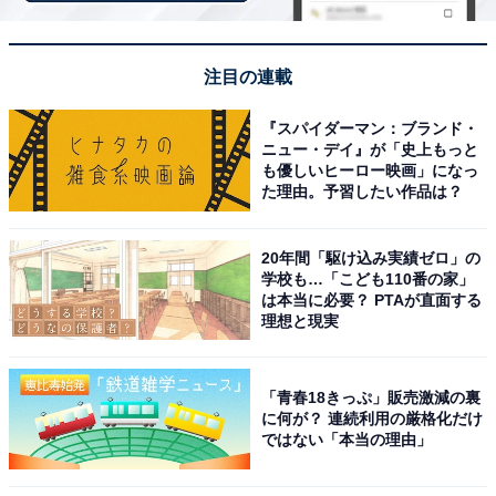
※回答者のコメントは原文ママです
注目の連載
5位までの全ランキング結果を見
『スパイダーマン：ブランド・
次ページ
ニュー・デイ』が「史上もっと
る
も優しいヒーロー映画」になっ
た理由。予習したい作品は？
20年間「駆け込み実績ゼロ」の
学校も…「こども110番の家」
は本当に必要？ PTAが直面する
理想と現実
「青春18きっぷ」販売激減の裏
に何が？ 連続利用の厳格化だけ
ではない「本当の理由」