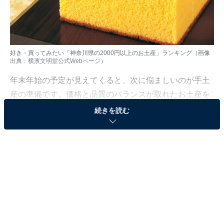
好き・買ってみたい「神奈川県の2000円以上のお土産」ランキング（画像
出典​​​​​​：
横濱文明堂公式Webページ
）
年末年始の予定が見えてくると、次に悩ましいのが手土
産の準備です。価格と品質のバランスが取れたお土産を
探したいところ。
続きを読む
All About ニュース編集部は12月19日、全国10～70代の
男女250人を対象に「神奈川県のお土産」に関する独自
のアンケート調査を実施しました。今回はその中から、
好き・買ってみたい「神奈川県の2000円以上のお土産」
を紹介します！
＞5位までの全ランキング結果を見る