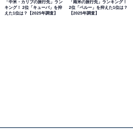
「中米・カリブの旅行先」ラン
「南米の旅行先」ランキング！
果は回答者の意見を集計したものであり、全体の意
キング！ 2位「キューバ」を抑
2位「ペルー」を抑えた1位は？
えた1位は？【2025年調査】
【2025年調査】
見を断定的に示すものではありません
2位：サウジアラビア／51票
近年、観光ビザの解禁や大規模な開発により注目度が急
上昇しているサウジアラビア。歴史的な遺跡「ヘグラ
（マダイン・サーレハ）」や、未来的な都市計画、そし
てイスラム教の聖地など、ミステリアスな魅力にあふれ
ています。中東の伝統文化と超近代化が共存する様子
は、新たな刺激を求める旅人にとって気になる存在。治
安の良さや整備された公共施設も高評価の理由となって
います。
回答者からは「大阪万博で見てよかったので、国自体に