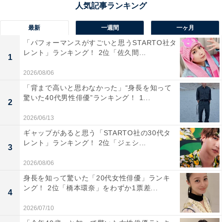
興味がわいた。現地の砂を触ってみたい」（30代女性／
和歌山県）、「各国の有名サッカー選手がサウジアラビ
最新
一週間
一ヶ月
アのサッカーチームでプレーしているので試合を見た
「パフォーマンスがすごいと思うSTARTO社タ
レント」ランキング！ 2位「佐久間...
い」（20代男性／埼玉県）、「高級ホテルなどはとても
1
きれいなので、一度利用してみたいと思っています」
2026/08/06
（30代男性／大阪府）といった声が集まりました。
「背まで高いと思わなかった」“身長を知って
驚いた40代男性俳優”ランキング！ 1...
2
2026/06/13
ギャップがあると思う「STARTO社の30代タ
レント」ランキング！ 2位「ジェシ...
3
2026/08/06
身長を知って驚いた「20代女性俳優」ランキ
ング！ 2位「橋本環奈」をわずか1票差...
4
2026/07/10