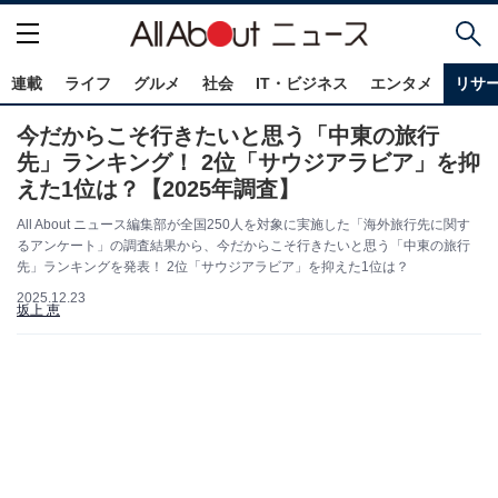
連載
ライフ
グルメ
社会
IT・ビジネス
エンタメ
リサ
今だからこそ行きたいと思う「中東の旅行
先」ランキング！ 2位「サウジアラビア」を抑
えた1位は？【2025年調査】
All About ニュース編集部が全国250人を対象に実施した「海外旅行先に関す
るアンケート」の調査結果から、今だからこそ行きたいと思う「中東の旅行
先」ランキングを発表！ 2位「サウジアラビア」を抑えた1位は？
2025.12.23
坂上 恵