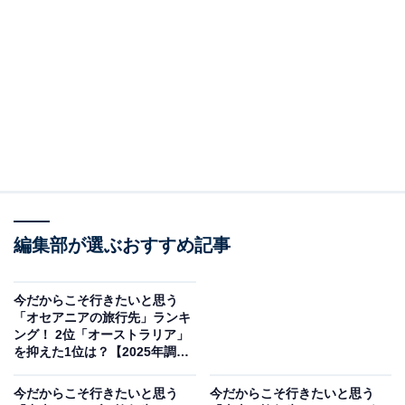
＞10位までの全ランキング結果を見る
この記事の執筆者：
坂上 恵
All About ニュースの編集者。オールアバウトに入社後、SNSトレン
ドにフォーカスした記事執筆やSEOライティングの経験を経て、の
ちにAll About ニュースチームのメンバーに加入。現在は旅行・カル
...続きを読む
チャー・エンタメなどを中心に企画編集を担当。東京都出身。居酒
屋巡りとスポーツ観戦が生きがい。
編集部が選ぶおすすめ記事
調査概要
調査期間：2025年12月17日
今だからこそ行きたいと思う
「オセアニアの旅行先」ランキ
調査方法：インターネット調査
ング！ 2位「オーストラリア」
調査対象：全国10〜60代の男女250人
を抑えた1位は？【2025年調
査】
今だからこそ行きたいと思う
今だからこそ行きたいと思う
※本調査は全国250人を対象に実施したもので、結