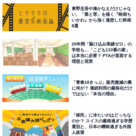
に参加したい、ラクダに乗りたい、ドバイチョコレート
東野圭吾や湊かなえだけじゃな
を食べたいから」（20代女性／埼玉県）、「ドバイの競
い、「業と罪」を描く『映画ち
馬場に行ってみたい。各国から強い競走馬が集まる大き
いかわ』から強く連想した映画
なレースが開催されるので、生で見てみたい」（20代女
8選
性／神奈川県）といった声が集まりました。
20年間「駆け込み実績ゼロ」の
学校も…「こども110番の家」
は本当に必要？ PTAが直面する
※回答者からのコメントは原文ママです
理想と現実
次ページ
10位までのランキング結果を見る
「青春18きっぷ」販売激減の裏
に何が？ 連続利用の厳格化だけ
ではない「本当の理由」
「移民」に冷たいのはどっちな
のか？ スイスの厳格過ぎる学歴
選別と、日本の曖昧過ぎる外国
人政策