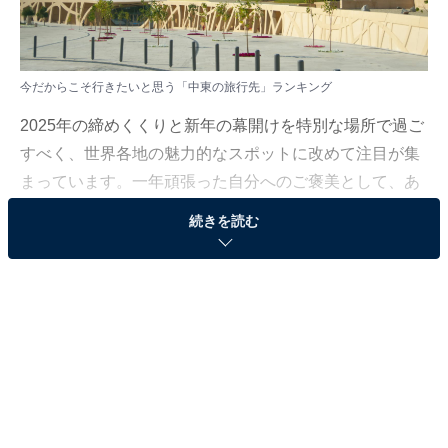
今だからこそ行きたいと思う「中東の旅行先」ランキング
2025年の締めくくりと新年の幕開けを特別な場所で過ご
すべく、世界各地の魅力的なスポットに改めて注目が集
まっています。一年頑張った自分へのご褒美として、あ
るいは大切な人と過ごすひとときのために、今この瞬間
続きを読む
に「訪れたい」と願う人が多い人気の旅先を集約しまし
た。
All About ニュース編集部では、2025年12月17日、全国
10〜60代の男女250人を対象に、「海外旅行先に関する
アンケート」を実施しました。その中から、今だからこ
そ行きたいと思う「中東の旅行先」ランキングの結果を
ご紹介します。