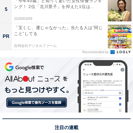
「今年40歳」と知って驚いた女性俳優ランキ
ング！ 2位「北川景子」を抑えた1位は...
5
2026/03/09
1位：アラブ首長国連邦／130票
「宝くじ、運じゃなかった」当たる人は“同じ
こと”してる
PR
ドバイやアブダビを擁するアラブ首長国連邦が、圧倒的
合同会社デジタルファーム
な票数で1位に輝きました。世界一高いビル「ブルジ
Recommended by
ュ・ハリファ」や豪華なショッピングモール、砂漠での
アクティビティなど、豪華絢爛（けんらん）な体験が可
能です。安全性も高く、ファミリー層からカップルまで
幅広く楽しめるラグジュアリーなリゾートとしての地位
を確立。進化を続ける都市の活力を肌で感じたいという
声が多く寄せられました。
回答者からは「ブルジュ・ハリファやドバイの噴水ショ
ー見に行きたい」（30代男性／兵庫県）、「砂漠ツアー
注目の連載