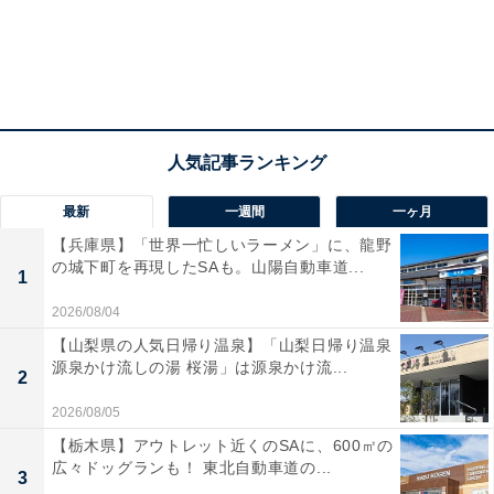
最新
一週間
一ヶ月
【兵庫県】「世界一忙しいラーメン」に、龍野
の城下町を再現したSAも。山陽自動車道...
1
2026/08/04
【山梨県の人気日帰り温泉】「山梨日帰り温泉
源泉かけ流しの湯 桜湯」は源泉かけ流...
2
2026/08/05
【栃木県】アウトレット近くのSAに、600㎡の
広々ドッグランも！ 東北自動車道の...
3