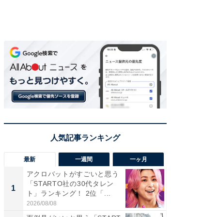
最新
一週間
一ヶ月
アクロバットがすごいと思う
癒し系だ
「STARTO社の30代タレン
の若手
1
1
ト」ランキング！ 2位「...
グ！ 2
2026/08/08
2026/08/0