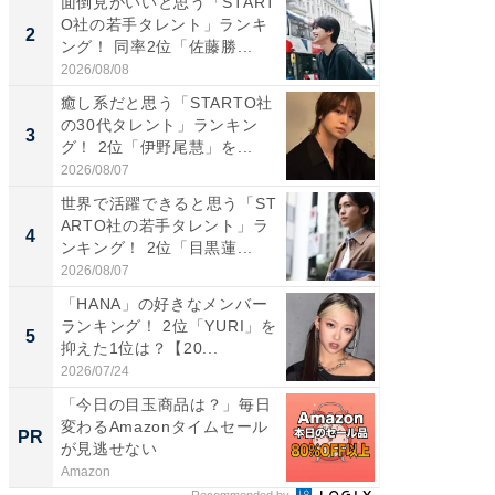
面倒見がいいと思う「START
「パフ
O社の若手タレント」ランキ
思うST
2
2
ング！ 同率2位「佐藤勝...
ンキング
2026/08/08
2026/08/0
癒し系だと思う「STARTO社
ギャップ
の30代タレント」ランキン
RTO社
3
3
グ！ 2位「伊野尾慧」を...
キング！
2026/08/07
2026/08/0
世界で活躍できると思う「ST
癒し系だ
ARTO社の若手タレント」ラ
の30代
4
4
ンキング！ 2位「目黒蓮...
グ！ 2
2026/08/07
2026/08/0
「HANA」の好きなメンバー
「ファン
ランキング！ 2位「YURI」を
ARTO
5
5
抑えた1位は？【20...
グ！ 2
2026/07/24
2026/08/0
「今日の目玉商品は？」毎日
【西野
変わるAmazonタイムセール
を追求
PR
PR
が見逃せない
は
Amazon
FINCHI o
Recommended by