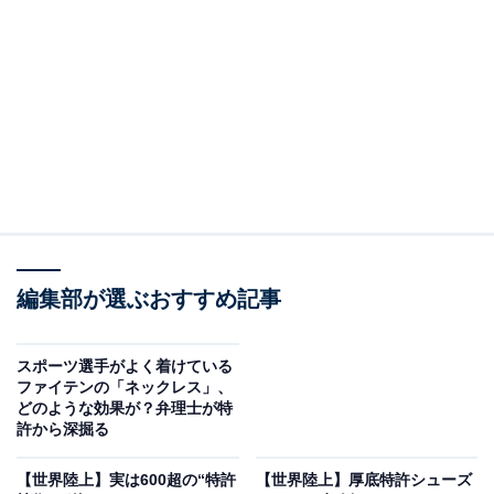
ヤー駅伝！』
が、箱根駅伝の予選会に出場した42チームの499選手が
どんなシューズを履いていたかを独自に調査し、その結
果を掲載しています。 最も多くの選手が履いていたのは
アディダスで159人（31.9パーセント）。次いでアシッ
クス、ナイキ、プーマ、ミズノの順となっています。
編集部が選ぶおすすめ記事
スポーツ選手がよく着けている
ファイテンの「ネックレス」、
どのような効果が？弁理士が特
許から深掘る
あまりに細かすぎる箱根駅伝ガイド！2026＋ニューイヤ
ー駅伝！ (ぴあMOOK)
【世界陸上】実は600超の“特許
【世界陸上】厚底特許シューズ
Amazonで見る