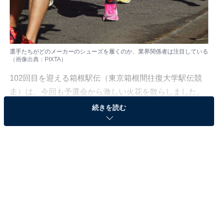
選手たちがどのメーカーのシューズを履くのか、業界関係者は注目している
（画像出典：PIXTA）
102回目を迎える箱根駅伝（東京箱根間往復大学駅伝競
走）は、今回も予選会から激しい火花を散らしました。
一方、その陰でビジネスを巡る別の戦いも繰り広げられ
続きを読む
ていたのです。
※本記事で紹介している商品の購入やサービスの利用により、売上の一部が
オールアバウトに還元されることがあります。
激化するシューズメーカーの争い
「ぴあ」が発行する
『あまりに細かすぎる箱根駅伝ガイド！2026＋ニューイ