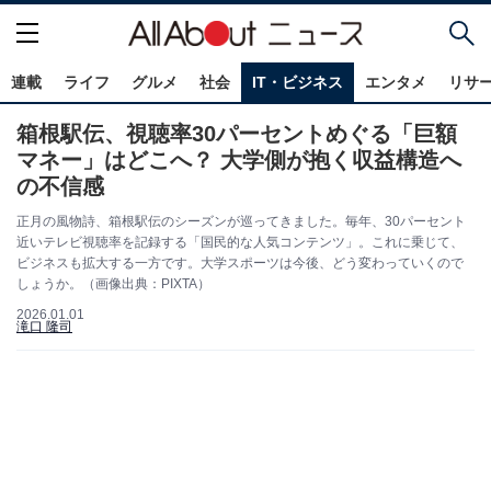
連載
ライフ
グルメ
社会
IT・ビジネス
エンタメ
リサ
箱根駅伝、視聴率30パーセントめぐる「巨額
マネー」はどこへ？ 大学側が抱く収益構造へ
の不信感
正月の風物詩、箱根駅伝のシーズンが巡ってきました。毎年、30パーセント
近いテレビ視聴率を記録する「国民的な人気コンテンツ」。これに乗じて、
ビジネスも拡大する一方です。大学スポーツは今後、どう変わっていくので
しょうか。（画像出典：PIXTA）
2026.01.01
滝口 隆司