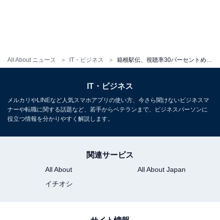
箱根駅伝に“異変”が起こっていた!? シェア1位を
巡るNIKEとadidasの「シューズ特許戦線」
All About ニュース
IT・ビジネス
箱根駅伝、視聴率30パーセントめぐる「巨額マネー」はどこへ？ 大学側が抱く収益構造への不信感
IT・ビジネス
メルカリやLINEなど人気スマホアプリの使い方、今さら聞けないビジネスマ
ナーや転職に関する話題など、若手からベテランまで、ビジネスパーソンに
1
2
役立つ情報を分かりやすく解説します。
関連サービス
All About
All About Japan
イチオシ