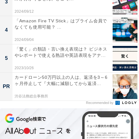
3
ビジネスが絡むのはシューズだけではありません。選手
2024/09/12
が着用するユニホームに、スポーツ用品メーカーとは別
「Amazon Fire TV Stick」はプライム会員で
に協賛企業のロゴが付くようになったのは、2021年大会
なくても使用可能？ ...
4
からです。
2024/09/04
「驚く」の類語・言い換え表現は？ ビジネス
世界陸連の広告規定が改定され、日本陸連はシャツとパ
やレポートで使える熟語や英語表現をアナ...
ンツにスポンサーのロゴを入れることを認めました。そ
5
の結果、箱根駅伝でも各大学がチームの強化や選手の経
2023/10/26
済的負担を減らすことを目的にスポンサー契約を結ぶこ
カードローン50万円以上の人は、返済を3～6
ヶ月停止して『大幅に減額してから返済...
とが可能になったのです。
PR
渋谷法務総合事務所
例えば、
駒澤大学は「ヒロセ電機」と「みんなの介
Recommended by
護」、東洋大学は「求人ボックス」と「セブン銀行」、
帝京大学は「フランスベッド」、日本体育大学は「アリ
ナミン」、立教大学は「勘定奉行」と「たのめーる」
と
いうように、企業名や商品名、サービス名などのロゴが