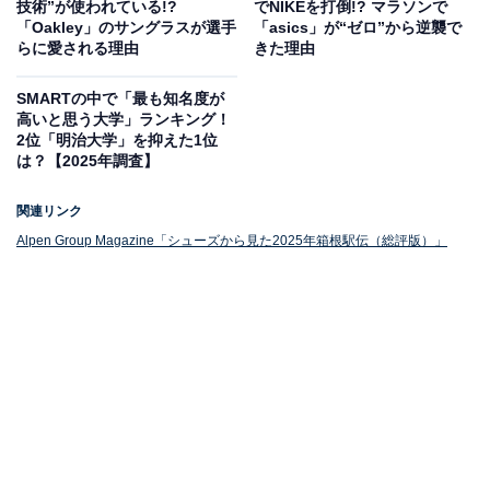
技術”が使われている!?
でNIKEを打倒!? マラソンで
「Oakley」のサングラスが選手
「asics」が“ゼロ”から逆襲で
らに愛される理由
きた理由
ナイキが長距離用の厚底シューズを開発し、世界で初め
SMARTの中で「最も知名度が
てお披露目したのは2016年のリオデジャネイロ五輪でし
高いと思う大学」ランキング！
た。
飛躍的な好記録を期待できるとあって、箱根駅伝で
2位「明治大学」を抑えた1位
は？【2025年調査】
も2018年からナイキがシェア1位となり、それ以降は市
場を席巻していました。
関連リンク
Alpen Group Magazine「シューズから見た2025年箱根駅伝（総評版）」
しかし、各メーカーが開発にしのぎを削った結果、
2025
年の前回大会でアディダスが1位となり、アシックスが2
位に。ナイキは両社の後塵（こうじん）を拝して3位に
陥落しました
（スポーツ用品販売「Alpen Group」の
Webマガジンより）。
選手がどのメーカーのシューズを履くかは市民ランナー
の購買傾向にも影響を与えます。それだけに、箱根駅伝