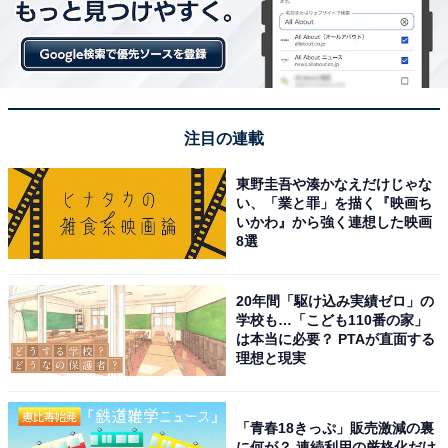
入ります。
3連覇を狙う青山学院大学のユニホームには合宿を行う
新潟県の「妙高市」と熊本県の「水上村」のロゴが入っ
ています。自治体がスポンサーというのは珍しいケース
注目の連載
ですが、支援を受けた地域の知名度向上や観光振興に一
東野圭吾や湊かなえだけじゃな
役買っているといえます。
い、「業と罪」を描く『映画ち
いかわ』から強く連想した映画
8選
2025年の前回大会は、テレビ視聴率が往路27.9パーセン
ト、復路28.8パーセントで、往復の平均は28.4パーセン
トでした（ビデオリサーチ社調べ、関東地区）。30パー
20年間「駆け込み実績ゼロ」の
学校も…「こども110番の家」
セント近い高視聴率はNHKの紅白歌合戦に迫るほどで、
は本当に必要？ PTAが直面する
国民的行事ともいえる注目度の高さです。その中で選手
理想と現実
たちは図らずも「走る広告塔」となっている現実があり
ます。
「青春18きっぷ」販売激減の裏
に何が？ 連続利用の厳格化だけ