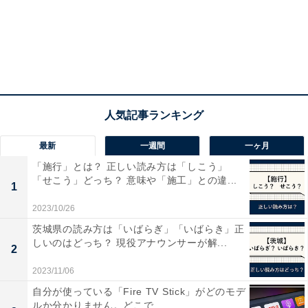
におけるシェアの獲得はメーカーにとって死活問題なの
です。
最新
一週間
一ヶ月
「施行」とは？ 正しい読み方は「しこう」
「せこう」どっち？ 意味や「施工」との違...
1
2023/10/26
茨城県の読み方は「いばらぎ」「いばらき」正
しいのはどっち？ 現役アナウンサーが解...
2
2023/11/06
2021年からユニホームに企業ロゴ
自分が使っている「Fire TV Stick」がどのモデ
ルか分かりません。どこで...