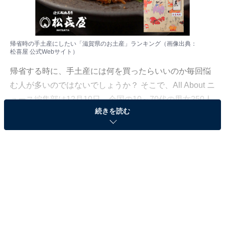
帰省時の手土産にしたい「滋賀県のお土産」ランキング（画像出典：
松喜屋 公式Webサイト
）
帰省する時に、手土産には何を買ったらいいのか毎回悩
む人が多いのではないでしょうか？ そこで、All About ニ
ュース編集部は12月10日、全国の10～70代の男女250人
続きを読む
を対象に「帰省時の手土産」に関する独自のアンケート
調査を実施。
今回は「滋賀県のお土産」に限定したランキングを作成
しました。「帰省時の手土産にしたい滋賀県のお土産」
ランキングを見ていきましょう。
＞11位までの全ランキング結果を見る