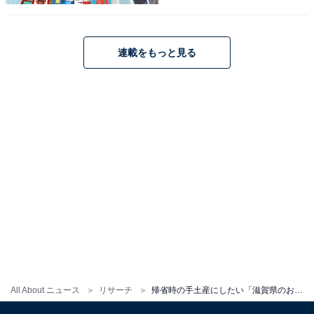
連載をもっと見る
こちらもおすすめ
帰省時の手土産にしたい「兵庫県のお土産」ラ
ンキング！ 「瀬戸内レモンケーキ」を超える2
All About ニュース
リサーチ
帰省時の手土産にしたい「滋賀県のお土産」ランキング！ 「近江牛肉 しぐれ煮 生姜風味」を上回るダントツの1位は？
商品は？【2025年調査】