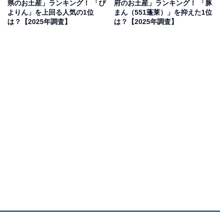
県のお土産」ランキング！ 「ぴ
府のお土産」ランキング！ 「豚
果は回答者の意見を集計したものであり、全体の意
よりん」を上回る人気の1位
まん（551蓬莱）」を抑えた1位
見を断定的に示すものではありません
は？【2025年調査】
は？【2025年調査】
2位：近江牛肉 しぐれ煮 生姜風味（松喜屋）／34
票
2位には、松喜屋で販売する「近江牛肉 しぐれ煮 生姜風
味」がランクインしました。松喜屋は明治初期に近江牛
のおいしさを広めた老舗で、明治・大正・昭和の3代に
わたって宮内省御用達として近江牛を納めてきた名店で
す。
そんな名店が、しぐれ煮用に厳選した近江牛を伝統の味
でじっくりと煮込み、柔らかな食感に仕上げ。深いうま
味とぜいたくな風味を感じられる商品で、生姜味と山椒