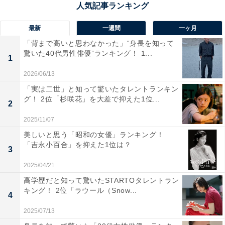
味が用意されています。近江牛は希少性が高いことで知
られ、しぐれ煮も高い評価を得ている商品です。
最新
一週間
一ヶ月
「背まで高いと思わなかった」“身長を知って
回答者からは、「名前のわかりやすさと、特別感のあり
驚いた40代男性俳優”ランキング！ 1...
1
そうな感じが良い」（20代女性／埼玉県）、「有名な近
2026/06/13
江牛を使ったもので、滋賀県をアピールできます」（40
「実は二世」と知って驚いたタレントランキン
代女性／神奈川県）、「住んでいたことがあり、買って
グ！ 2位「杉咲花」を大差で抑えた1位...
2
みたかったから」（40代男性／福岡県）などの意見が寄
せられました。
2025/11/07
美しいと思う「昭和の女優」ランキング！
「吉永小百合」を抑えた1位は？
3
2025/04/21
高学歴だと知って驚いたSTARTOタレントラン
キング！ 2位「ラウール（Snow...
4
2025/07/13