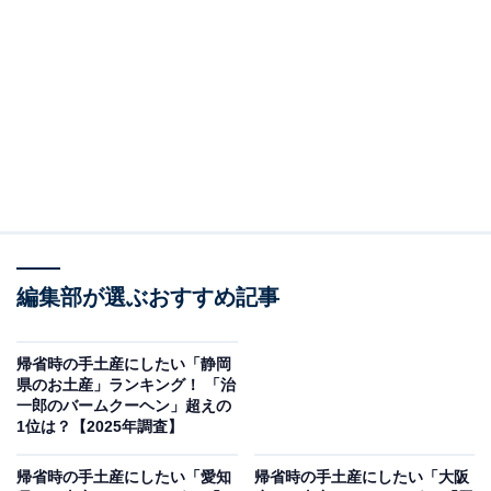
この記事の執筆者：
ゆるま 小林
元テレビ局スタッフ
長年に渡ってテレビ局でバラエティー番組、情報番組などを制作。
その後、フリーランスの編集・ライターに転身。芸能情報に精通
し、週刊誌、ネットニュースでテレビや芸能人に関するコラムなど
...続きを読む
を執筆。編集プロダクション「ゆるま」を立ち上げる。
調査概要
調査期間：2025年12月10日
編集部が選ぶおすすめ記事
調査方法：インターネット調査
回答者属性：全国の10～70代の男女250人（10代：
帰省時の手土産にしたい「静岡
3人、20代：55人、30代：75人、40代：71人、50
県のお土産」ランキング！ 「治
一郎のバームクーヘン」超えの
代：38人、60代：7人、70代：1人）
1位は？【2025年調査】
※本調査は全国250人を対象に実施したもので、結
帰省時の手土産にしたい「愛知
帰省時の手土産にしたい「大阪