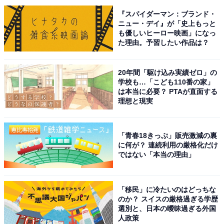
常においしいバームクーヘンを販売するお店として支持
『スパイダーマン：ブランド・
を集めています。
ニュー・デイ』が「史上もっと
も優しいヒーロー映画」になっ
た理由。予習したい作品は？
回答者からは、「少し特別感がある味わいで、お茶やコ
ーヒーにもよく合うから」（30代男性／富山県）、「し
20年間「駆け込み実績ゼロ」の
っとりふわふわの定番バームクーヘン。老若男女問わず
学校も…「こども110番の家」
は本当に必要？ PTAが直面する
喜ばれる、滋賀を代表するお土産」（20代男性／福井
理想と現実
県）、「万人受けし、老若男女に好まれるので手土産と
して最適」（30代女性／石川県）などの意見が寄せられ
ました。
「青春18きっぷ」販売激減の裏
に何が？ 連続利用の厳格化だけ
ではない「本当の理由」
※回答者コメントは原文ママです
「移民」に冷たいのはどっちな
11位までの全ランキング結果を見
のか？ スイスの厳格過ぎる学歴
次ページ
選別と、日本の曖昧過ぎる外国
る
人政策