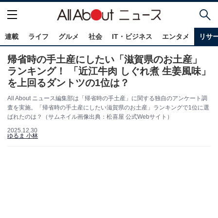
連載
ライフ
グルメ
社会
IT・ビジネス
エンタメ
リサ
帰省時の手土産にしたい「滋賀県のお土産」
ランキング！ 「近江牛肉 しぐれ煮 生姜風味」
を上回るダントツの1位は？
All About ニュース編集部は「帰省時の手土産」に関する独自のアンケート調
査を実施。「帰省時の手土産にしたい滋賀県のお土産」ランキングで1位に選
ばれたのは？（サムネイル画像出典：松喜屋 公式Webサイト）
2025.12.30
ゆるま 小林