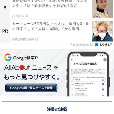
身長を知って驚いた「20代女性俳優」ランキ
ング！ 2位「橋本環奈」をわずか1票差...
5
2026/07/10
カードローン50万円以上の人は、返済を3～6
ヶ月停止して『大幅に減額してから返済...
PR
渋谷法務総合事務所
1位：バームクーヘン（クラブハリエ）／115票
Recommended by
1位には、クラブハリエで販売する「バームクーヘン」
が選ばれました。和菓子舗「たねや」の洋菓子部門とし
てはじまった歴史を持つクラブハリエは、これまでさま
ざまな洋菓子を製造。1973年にバームクーヘンの販売に
着手し、ふわふわでしっとりした味わいが評判となり全
国的に知名度を獲得しました。
一層一層を職人の手で丹念に焼きあげ、ほっとするやさ
注目の連載
しい香りと口当たりを実現。素材に徹底してこだわり、