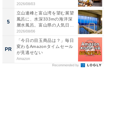
2026/08/03
2026/08/0
立山連峰と富山湾を望む展望
立山連
風呂に、水深333mの海洋深
風呂に、
5
5
層水風呂。富山県の人気日
層水風
帰...
帰...
2026/08/06
2026/08/0
「今日の目玉商品は？」毎日
特別な名
変わるAmazonタイムセール
で選ぶR
PR
PR
が見逃せない
Amazon
ReFa GIN
Recommended by