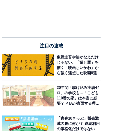
注目の連載
東野圭吾や湊かなえだけ
じゃない、「業と罪」を
描く『映画ちいかわ』か
ら強く連想した映画8選
20年間「駆け込み実績ゼ
ロ」の学校も…「こども
110番の家」は本当に必
要？ PTAが直面する理想
と現実
「青春18きっぷ」販売激
減の裏に何が？ 連続利用
の厳格化だけではない