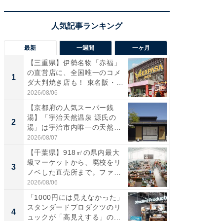
最新
一週間
一ヶ月
【三重県】伊勢名物「赤福」
【兵庫
の直営店に、全国唯一のコメ
ーメン
1
1
ダ大判焼き店も！ 東名阪・
再現した
伊...
道...
2026/08/06
2026/08/0
【京都府の人気スーパー銭
【三重
湯】「宇治天然温泉 源氏の
の直営
2
2
湯」は宇治市内唯一の天然温
ダ大判焼
泉と...
伊...
2026/08/07
2026/08/0
【千葉県】918㎡の県内最大
【千葉県
級マーケットから、廃校をリ
級マー
3
3
ノベした直売所まで。ファ
ノベし
ー...
ー...
2026/08/06
2026/08/0
「1000円には見えなかった」
ステラ
スタンダードプロダクツのリ
詰め放題
4
4
ュックが「高見えする」の...
00円で「