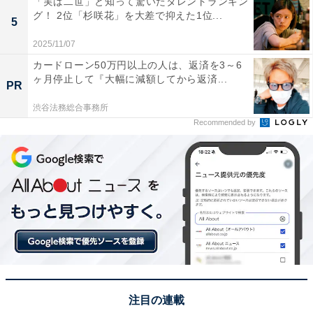
「実は二世」と知って驚いたタレントランキン
クッとした食感と絶妙な甘じょっぱさが楽しめます。ア
グ！ 2位「杉咲花」を大差で抑えた1位...
5
ンケートでは、個数が多くて配りやすい点や、甘過ぎな
2025/11/07
い味が男女問わず好評であること、賞味期限が長く常温
カードローン50万円以上の人は、返済を3～6
保存できる便利さが評価されました。
ヶ月停止して『大幅に減額してから返済...
PR
回答者からは「塩味の効いた軽い食感で人気が高く、個
渋谷法務総合事務所
Recommended by
包装で配りやすいため」（20代女性／長崎県）、「甘じ
ょっぱい感じがお茶請けにぴったりなので職場でも喜ば
れる」（40代男性／東京都）、「沖縄らしさが感じられ
るのがちんすこうだから」（40代男性／神奈川県）とい
った声が寄せられました。
※回答者からのコメントは原文ママです
次ページ
9位までのランキング結果を見る
注目の連載