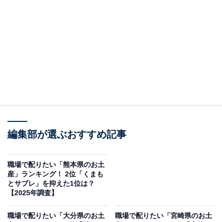
調査概要
調査期間：2025年12月8日
調査方法：インターネット調査
調査対象：全国10～60代の男女250人（10代：3
人、20代：52人、30代：87人、40代：65人、50
代：36人、60代：7人）
※本調査は全国250人を対象に実施したもので、結
編集部が選ぶおすすめ記事
果は回答者の意見を集計したものであり、全体の意
見を断定的に示すものではありません
職場で配りたい「熊本県のお土
産」ランキング！ 2位「くまも
とサブレ」を抑えた1位は？
【2025年調査】
2位：紅いもタルト（御菓子御殿）／90票
職場で配りたい「大分県のお土
職場で配りたい「宮崎県のお土