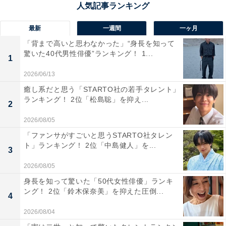
最新
一週間
一ヶ月
「背まで高いと思わなかった」“身長を知って
驚いた40代男性俳優”ランキング！ 1...
1
2026/06/13
癒し系だと思う「STARTO社の若手タレント」
ランキング！ 2位「松島聡」を抑え...
2
2026/08/05
「ファンサがすごいと思うSTARTO社タレン
ト」ランキング！ 2位「中島健人」を...
1位：雪塩ちんすこう（南風堂グループ）／115票
3
2026/08/05
1位は「雪塩ちんすこう（南風堂グループ）」でした。
身長を知って驚いた「50代女性俳優」ランキ
沖縄の伝統菓子「ちんすこう」に、宮古島の地下海水を
ング！ 2位「鈴木保奈美」を抑えた圧倒...
4
汲み上げて作られたパウダー状の塩「雪塩」を合わせた
2026/08/04
人気商品です。雪塩がちんすこうの甘さを引き立て、サ