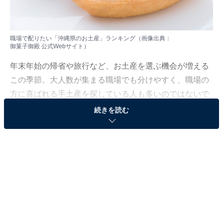
職場で配りたい「沖縄県のお土産」ランキング（画像出典：
御菓子御殿 公式Webサイト
）
年末年始の帰省や旅行など、お土産を選ぶ機会が増える
この季節。大人数が集まる職場でも分けやすく、職場の
方に喜ばれる手土産を探している人も多いのではないで
しょうか？
続きを読む
All About ニュース編集部では、2025年12月8日、全国10
～60代の男女250人を対象に、職場で配りたいお土産に
関するアンケートを実施しました。その中から、職場で
配りたい「沖縄県のお土産」ランキングの結果をご紹介
します。
＞9位までの全ランキング結果を見る