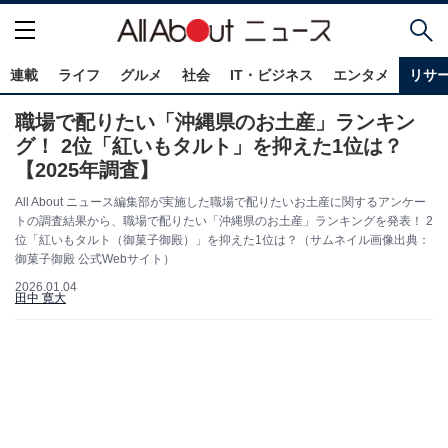
連載
ライフ
グルメ
社会
IT・ビジネス
エンタメ
リサ
職場で配りたい「沖縄県のお土産」ランキン
グ！ 2位「紅いもタルト」を抑えた1位は？
【2025年調査】
All About ニュース編集部が実施した職場で配りたいお土産に関するアンケー
トの調査結果から、職場で配りたい「沖縄県のお土産」ランキングを発表！ 2
位「紅いもタルト（御菓子御殿）」を抑えた1位は？（サムネイル画像出典：
御菓子御殿 公式Webサイト）
2026.01.04
田中 寛大