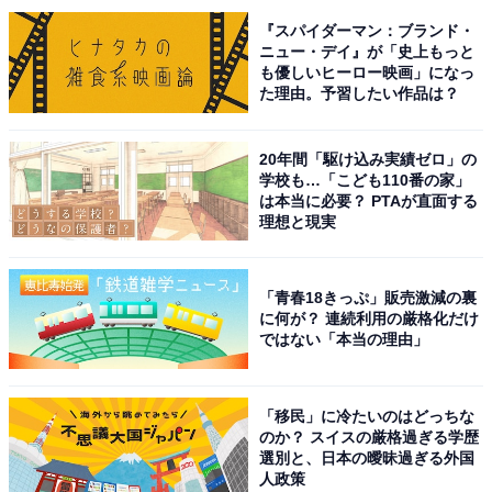
『スパイダーマン：ブランド・
ニュー・デイ』が「史上もっと
も優しいヒーロー映画」になっ
た理由。予習したい作品は？
20年間「駆け込み実績ゼロ」の
学校も…「こども110番の家」
は本当に必要？ PTAが直面する
理想と現実
「青春18きっぷ」販売激減の裏
に何が？ 連続利用の厳格化だけ
ではない「本当の理由」
こちらもおすすめ
「移民」に冷たいのはどっちな
のか？ スイスの厳格過ぎる学歴
職場で配りたい「長崎県のお土産」ランキン
選別と、日本の曖昧過ぎる外国
グ！ 2位「ぽると」を抑えた1位は？ 【2025年
人政策
調査】