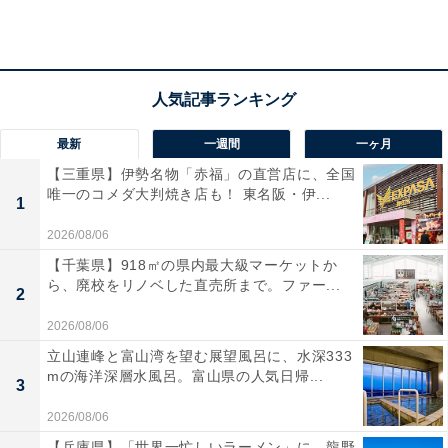
最新
一週間
一ヶ月
【三重県】伊勢名物「赤福」の直営店に、全国
唯一のコメダ大判焼き店も！ 東名阪・伊...
1
2026/08/06
【千葉県】918㎡の県内最大級マーケットか
革新的な2WAY構造！ ボタンと注ぎ口の秘密
ら、廃校をリノベした直売所まで。ファー...
2
2026/08/06
この商品の最大の特徴は、1つのボトルで「少量出し
立山連峰と富山湾を望む展望風呂に、水深333
（直注ぎ）」と「スプレー」の2通りを使い分けられる
mの海洋深層水風呂。富山県の人気日帰...
3
点にあります。ボトルの上部を見てみると、2つのボタ
ンが並んでいます。
2026/08/06
【兵庫県】「世界一忙しいラーメン」に、龍野