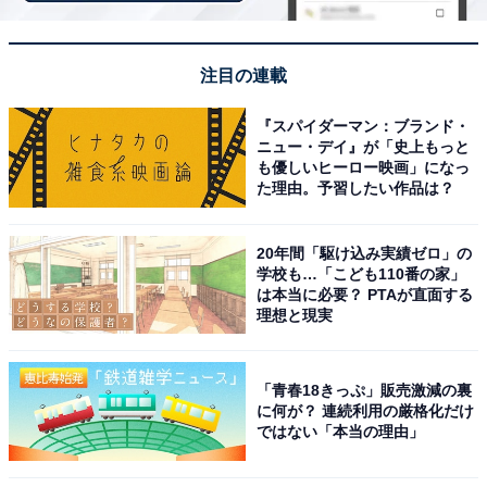
注目の連載
『スパイダーマン：ブランド・
ニュー・デイ』が「史上もっと
も優しいヒーロー映画」になっ
た理由。予習したい作品は？
20年間「駆け込み実績ゼロ」の
学校も…「こども110番の家」
は本当に必要？ PTAが直面する
理想と現実
プッシュしてしょうゆを少量出したところ
「青春18きっぷ」販売激減の裏
・「スプレー」ボタン（画像の「スプレー用ボタ
に何が？ 連続利用の厳格化だけ
ン」）：
ではない「本当の理由」
こちらを押すと、ミスト状に液体が広がります。