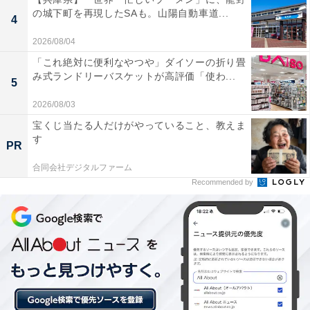
の城下町を再現したSAも。山陽自動車道...
4
2026/08/04
「これ絶対に便利なやつや」ダイソーの折り畳
み式ランドリーバスケットが高評価「使わ...
5
2026/08/03
宝くじ当たる人だけがやっていること、教えま
す
PR
合同会社デジタルファーム
Recommended by
2WAYで使えるボトル
・少量出しボタン（画像の「液体用ボタン」）：
こちらを押すと、先端の細いノズルから液体がチョロチ
ョロと出てきます。