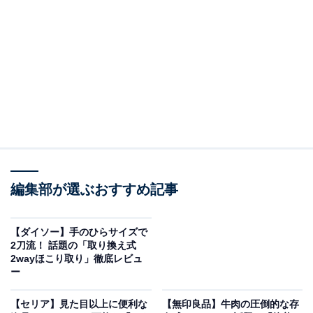
トル」とは？
編集部が選ぶおすすめ記事
【ダイソー】手のひらサイズで
2刀流！ 話題の「取り換え式
2wayほこり取り」徹底レビュ
ー
「《2WAY》液体ミニスプレーボトル」税込330円
【セリア】見た目以上に便利な
【無印良品】牛肉の圧倒的な存
・本体サイズ：約直径5×高さ13.5cm