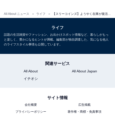
られる」のが画期的なポイント。キャップを付け替える
必要がないため、調理の手を止めることなくスムーズに
All About ニュース
ライフ
【スリーコインズ】ようやく在庫が復活！ 注ぎとスプレーの2WAYで使える「液体ミニスプレーボトル」
作業が進みます。
ライフ
話題の生活雑貨やファッション、お出かけスポット情報など、暮らしがもっ
と楽しく、豊かになるヒントが満載。編集部が独自調査した、気になる他人
のライフスタイル事情も公開しています。
関連サービス
All About
All About Japan
イチオシ
サイト情報
会社概要
広告掲載
健康管理から家事時短まで！ こんなシーンで大活
プライバシーポリシー
著作権・商標・免責事項