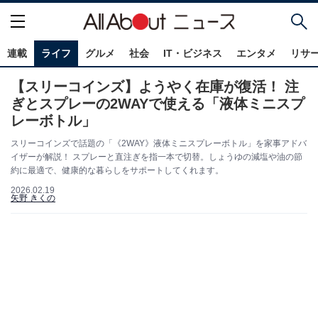
連載
ライフ
グルメ
社会
IT・ビジネス
エンタメ
リサ
【スリーコインズ】ようやく在庫が復活！ 注
ぎとスプレーの2WAYで使える「液体ミニスプ
レーボトル」
スリーコインズで話題の「《2WAY》液体ミニスプレーボトル」を家事アドバ
イザーが解説！ スプレーと直注ぎを指一本で切替。しょうゆの減塩や油の節
約に最適で、健康的な暮らしをサポートしてくれます。
2026.02.19
矢野 きくの