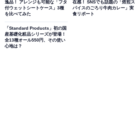
逸品！ アレンジも可能な「フタ
在感！ SNSでも話題の「焙煎ス
・容量：120mL
付ウェットシートケース」3種
パイスのごろり牛肉カレー」実
を比べてみた
食リポート
手に取ってみると、女性の手にもすっぽりと収まるスリ
「Standard Products」初の国
ムな円柱型。120mLという容量は調味料が酸化する前に
産基礎化粧品シリーズが登場！
全13種オール550円、その使い
使い切りやすく、かつ頻繁に補充する手間もかからない
心地は？
「ちょうどいい」サイズです。
・価格：税込330円
・カラー：アイボリー、グレーの2種
スリーコインズらしいシンプルで清潔感のあるデザイ
ン。出しっぱなしにしておいてもインテリアの邪魔をせ
ず、食卓にそのまま出してもスマートになじみます。