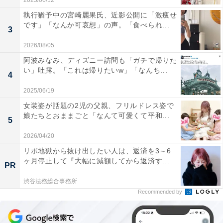
2025/06/12
執行猶予中の宮崎麗果氏、近影公開に「激痩せ
です」「なんか可哀想」の声。「食べられ...
3
2026/08/05
阿波みなみ、ディズニー訪問も「ガチで帰りた
い」吐露。「これは帰りたいw」「なんち...
4
2025/06/19
女装姿が話題の2児の父親、フリルドレス姿で
娘たちとおままごと「なんて可愛くて平和...
5
2026/04/20
リボ地獄から抜け出したい人は、返済を3～6
ヶ月停止して『大幅に減額してから返済す...
PR
渋谷法務総合事務所
Recommended by