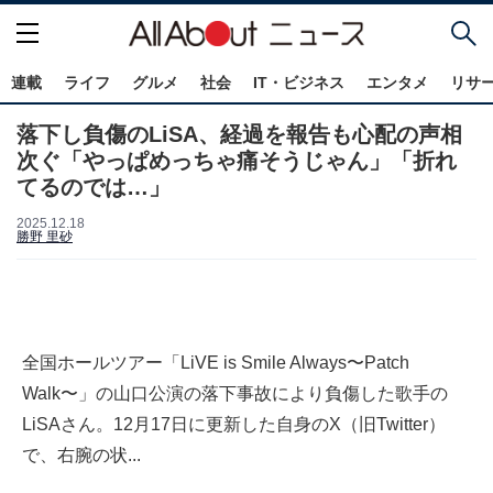
連載
ライフ
グルメ
社会
IT・ビジネス
エンタメ
リサ
落下し負傷のLiSA、経過を報告も心配の声相
次ぐ「やっぱめっちゃ痛そうじゃん」「折れ
てるのでは…」
2025.12.18
勝野 里砂
全国ホールツアー「LiVE is Smile Always〜Patch
Walk〜」の山口公演の落下事故により負傷した歌手の
LiSAさん。12月17日に更新した自身のX（旧Twitter）
で、右腕の状...