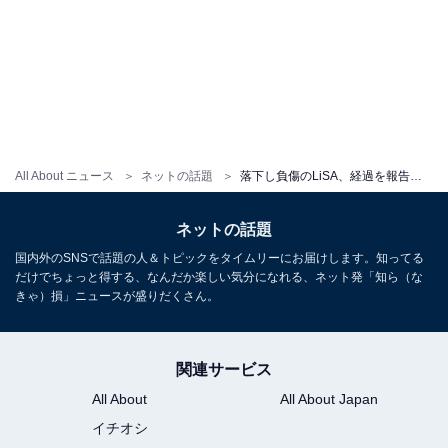
All About ニュース
ネットの話題
落下し負傷のLiSA、経過を報告も心配の声相次ぐ「やっぱめっちゃ痛そうじゃん」「折れてるのでは…」
ネットの話題
国内外のSNSで話題の人＆トピックをタイムリーにお届けします。知ってる
だけでちょっと得する、なんだか楽しい気分になれる、ネット発「知ら（な
きゃ）損」ニュースが盛りだくさん。
関連サービス
All About
All About Japan
イチオシ