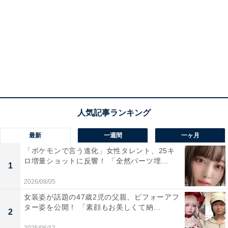
最新
一週間
一ヶ月
「ポケモンで言う進化」女性タレント、25キ
ロ増量ショットに反響！ 「全然パーツ埋...
1
2026/08/05
女装姿が話題の47歳2児の父親、ビフォーアフ
ター姿を公開！ 「素顔もお美しくて納...
2