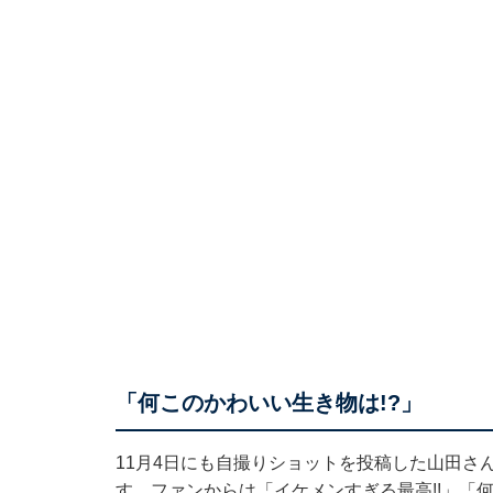
「何このかわいい生き物は!?」
11月4日にも自撮りショットを投稿した山田さ
す。ファンからは「イケメンすぎる最高!!」「