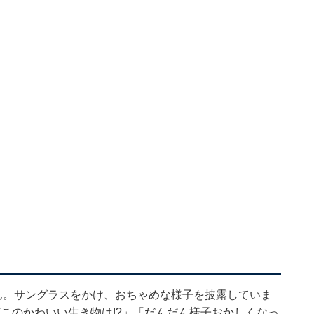
ん。サングラスをかけ、おちゃめな様子を披露していま
何このかわいい生き物は!?」「だんだん様子おかしくなっ