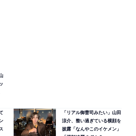
山
ッ
て
「リアル御曹司みたい」山田
ン
涼介、整い過ぎている横顔を
ス
披露「なんやこのイケメン」