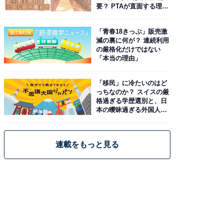
要？ PTAが直面する理想
と現実
「青春18きっぷ」販売激
減の裏に何が？ 連続利用
の厳格化だけではない
「本当の理由」
「移民」に冷たいのはど
っちなのか？ スイスの厳
格過ぎる学歴選別と、日
本の曖昧過ぎる外国人政
策
連載をもっと見る