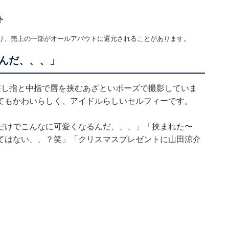
ト
り、売上の一部がオールアバウトに還元されることがあります。
んだ、、、」
差し指と中指で唇を挟むあざといポーズで撮影していま
てもかわいらしく、アイドルらしいセルフィーです。
だけでこんなに可愛くなるんだ、、、」「挟まれた〜
てはない、、？笑」「クリスマスプレゼントに山田涼介