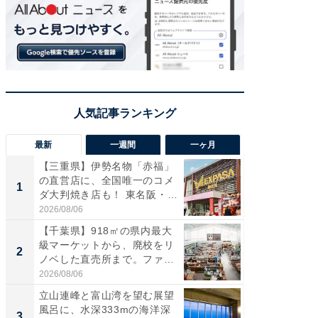
最新
一週間
一ヶ月
【三重県】伊勢名物「赤福」
【兵庫
の直営店に、全国唯一のコメ
ーメン
1
1
ダ大判焼き店も！ 東名阪・
再現した
伊...
道...
2026/08/06
2026/08/0
【千葉県】918㎡の県内最大
【三重
級マーケットから、廃校をリ
「鈴鹿天
2
2
ノベした直売所まで。ファ
は100
ー...
2026/08/06
2026/08/0
立山連峰と富山湾を望む展望
ステラ
風呂に、水深333mの海洋深
詰め放題
3
3