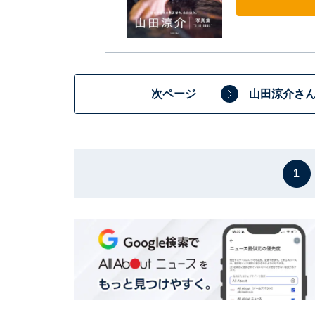
次ページ
山田涼介さ
1