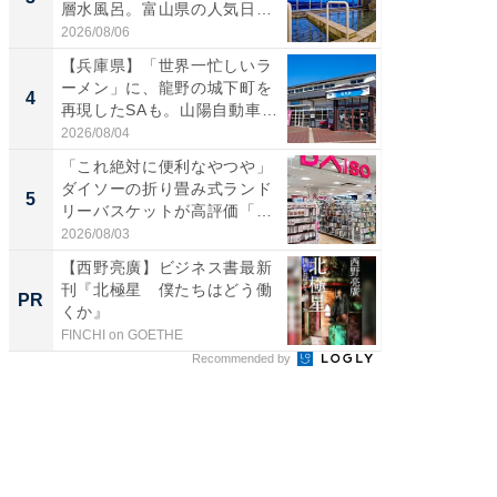
層水風呂。富山県の人気日
00円で「
帰...
2026/08/06
2026/08/0
【兵庫県】「世界一忙しいラ
「ミニオ
ーメン」に、龍野の城下町を
ッグ！ 
4
4
再現したSAも。山陽自動車
ど、夏限
道...
2026/08/04
2026/08/0
「これ絶対に便利なやつや」
【埼玉
ダイソーの折り畳み式ランド
「行田天
5
5
リーバスケットが高評価「使
は和の
わ...
が...
2026/08/03
2026/08/0
【西野亮廣】ビジネス書最新
【大人
刊『北極星 僕たちはどう働
で快適
PR
PR
くか』
FINCHI on GOETHE
アイリス
Recommended by