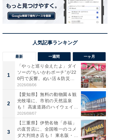
最新
一週間
一ヶ月
「やっと巡り会えたよ」ダイ
【兵庫
ソーの“ちいかわポーチ”が22
ーメン
1
1
0円で反響。ぬい活＆防災...
再現した
道...
2026/08/06
2026/08/0
【愛知県】無料の動物園＆観
【三重
光牧場に、市初の天然温泉
の直営
2
2
も！ 高速道路のハイウェイオ
ダ大判焼
ア...
伊...
2026/08/07
2026/08/0
【三重県】伊勢名物「赤福」
【千葉県
の直営店に、全国唯一のコメ
級マー
3
3
ダ大判焼き店も！ 東名阪・
ノベし