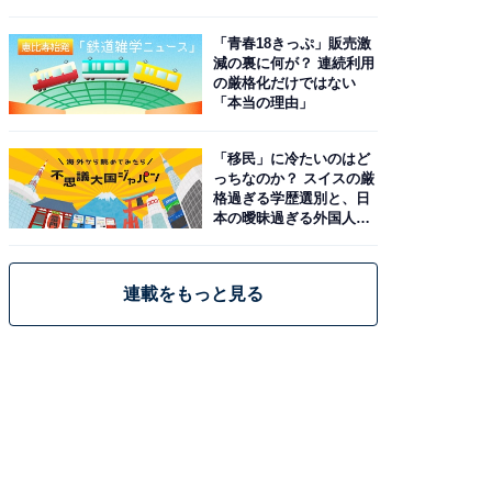
と現実
「青春18きっぷ」販売激
減の裏に何が？ 連続利用
の厳格化だけではない
「本当の理由」
「移民」に冷たいのはど
っちなのか？ スイスの厳
格過ぎる学歴選別と、日
本の曖昧過ぎる外国人政
策
連載をもっと見る