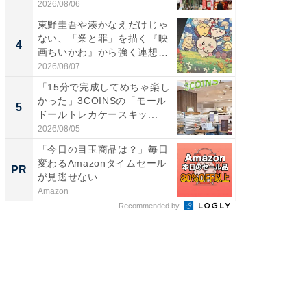
伊...
ー...
2026/08/06
2026/08/0
東野圭吾や湊かなえだけじゃ
ステラ
ない、「業と罪」を描く『映
詰め放題
4
4
画ちいかわ』から強く連想し
00円で「
た...
2026/08/07
2026/08/0
「15分で完成してめちゃ楽し
立山連
かった」3COINSの「モール
風呂に、
5
5
ドールトレカケースキッ...
層水風
帰...
2026/08/05
2026/08/0
「今日の目玉商品は？」毎日
【西野
変わるAmazonタイムセール
を追求
PR
PR
が見逃せない
は
Amazon
FINCHI o
Recommended by