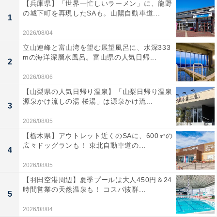
【兵庫県】「世界一忙しいラーメン」に、龍野
の城下町を再現したSAも。山陽自動車道...
1
2026/08/04
立山連峰と富山湾を望む展望風呂に、水深333
mの海洋深層水風呂。富山県の人気日帰...
2
2026/08/06
【山梨県の人気日帰り温泉】「山梨日帰り温泉
源泉かけ流しの湯 桜湯」は源泉かけ流...
3
2026/08/05
【栃木県】アウトレット近くのSAに、600㎡の
広々ドッグランも！ 東北自動車道の...
4
2026/08/05
【羽田空港周辺】夏季プールは大人450円＆24
時間営業の天然温泉も！ コスパ抜群...
5
2026/08/04