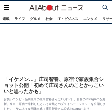
連載
ライフ
グルメ
社会
IT・ビジネス
エンタメ
リサ
「イケメン…」庄司智春、原宿で家族集合シ
ョット公開「初めて庄司さんのことかっこい
いと思ったかも」
お笑いコンビ・品川庄司の庄司智春さんは12月17日、自身のInstagramを更
新。東京・原宿で撮影したという家族とのプライベートショットを公開しま
した。（サムネイル画像出典：庄司智春さん公式Instagramより）