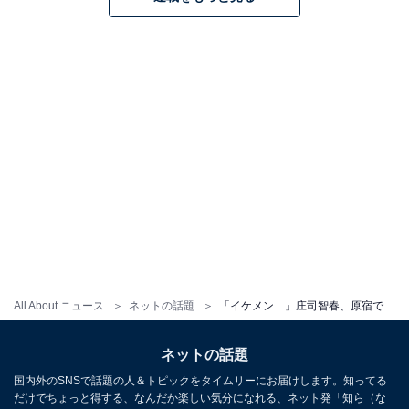
All About ニュース
ネットの話題
「イケメン…」庄司智春、原宿で家族集合ショット公開「初めて庄司さんのことかっこいいと思ったかも」
ネットの話題
国内外のSNSで話題の人＆トピックをタイムリーにお届けします。知ってる
だけでちょっと得する、なんだか楽しい気分になれる、ネット発「知ら（な