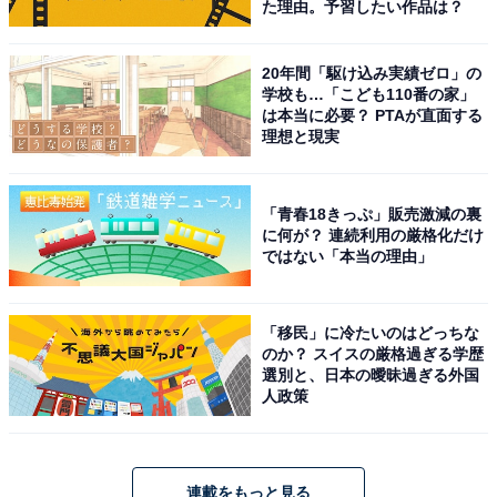
た理由。予習したい作品は？
20年間「駆け込み実績ゼロ」の
学校も…「こども110番の家」
は本当に必要？ PTAが直面する
理想と現実
「青春18きっぷ」販売激減の裏
に何が？ 連続利用の厳格化だけ
ではない「本当の理由」
「移民」に冷たいのはどっちな
のか？ スイスの厳格過ぎる学歴
選別と、日本の曖昧過ぎる外国
人政策
連載をもっと見る