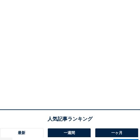
最新
一週間
一ヶ月