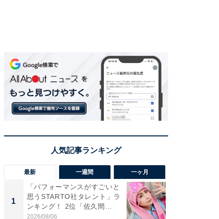
最新
一週間
一ヶ月
「パフォーマンスがすごいと
「癒し系
思うSTARTO社タレント」ラ
タレント
1
1
ンキング！ 2位「佐久間...
「井ノ原
2026/08/06
2026/08/0