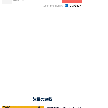
Amazon
FINCHI o
Recommended by
注目の連載