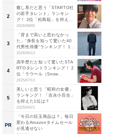
癒し系だと思う「STARTO社
癒し系だ
の若手タレント」ランキン
の若手
2
2
グ！ 2位「松島聡」を抑え...
グ！ 2
2026/08/05
2026/08/0
「背まで高いと思わなかっ
ギャップ
た」“身長を知って驚いた40
RTO社
3
3
代男性俳優”ランキング！ 1...
キング！
2026/06/13
2026/08/0
高学歴だと知って驚いたSTA
「世界で
RTOタレントランキング！ 2
ARTO
4
4
位「ラウール（Snow...
グ！ 2
2025/07/13
2026/08/0
美しいと思う「昭和の女優」
身長を知
ランキング！ 「吉永小百合」
性俳優」
5
5
を抑えた1位は？
「鈴木
倒...
2025/04/21
2026/08/0
「今日の目玉商品は？」毎日
FINCH
変わるAmazonタイムセール
クセッ
PR
PR
が見逃せない