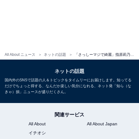
All About ニュース
ネットの話題
「さっしーマジで綺麗」指原莉乃、マッチングアプリのアンバサダーに！ 「どんどん綺麗になっていく」
ネットの話題
国内外のSNSで話題の人＆トピックをタイムリーにお届けします。知ってる
だけでちょっと得する、なんだか楽しい気分になれる、ネット発「知ら（な
きゃ）損」ニュースが盛りだくさん。
関連サービス
All About
All About Japan
イチオシ