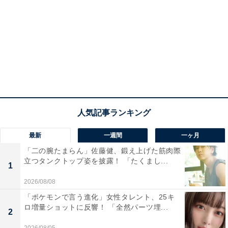
最新
一週間
一ヶ月
「二の腕たまらん」佐藤健、鍛え上げた筋肉際
立つタンクトップ姿を披露！ 「たくまし...
1
2026/08/08
「ポケモンで言う進化」女性タレント、25キ
ロ増量ショットに反響！ 「全然パーツ埋...
2