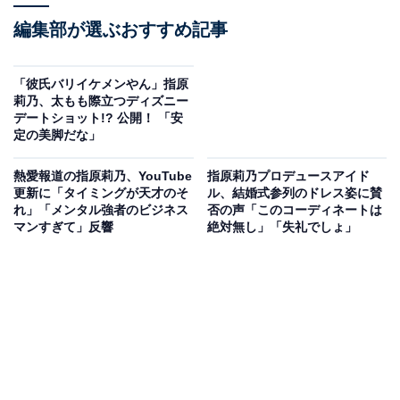
編集部が選ぶおすすめ記事
「彼氏バリイケメンやん」指原
莉乃、太もも際立つディズニー
デートショット!? 公開！ 「安
定の美脚だな」
熱愛報道の指原莉乃、YouTube
指原莉乃プロデュースアイド
更新に「タイミングが天才のそ
ル、結婚式参列のドレス姿に賛
れ」「メンタル強者のビジネス
否の声「このコーディネートは
マンすぎて」反響
絶対無し」「失礼でしょ」