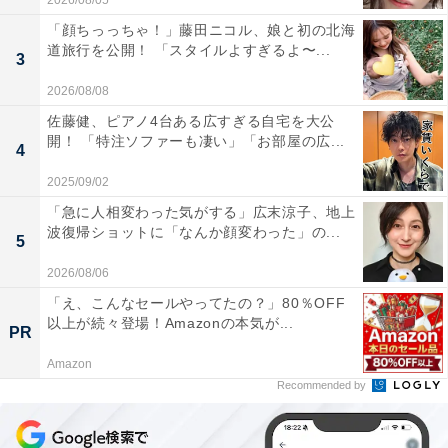
2026/08/05
「顔ちっっちゃ！」藤田ニコル、娘と初の北海
道旅行を公開！ 「スタイルよすぎるよ〜...
3
2026/08/08
佐藤健、ピアノ4台ある広すぎる自宅を大公
開！ 「特注ソファーも凄い」「お部屋の広...
4
2025/09/02
「急に人相変わった気がする」広末涼子、地上
波復帰ショットに「なんか顔変わった」の...
5
2026/08/06
「え、こんなセールやってたの？」80％OFF
以上が続々登場！Amazonの本気が...
PR
Amazon
Recommended by