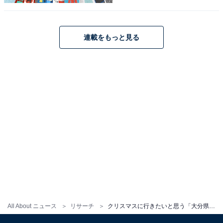
連載をもっと見る
こちらもおすすめ
クリスマスに行きたいと思う「熊本県の温泉
地」ランキング！ 2位「人吉温泉」を抑えた1位
All About ニュース
リサーチ
クリスマスに行きたいと思う「大分県の温泉地」ランキング！ 2位「由布院温泉」を抑えた1位は？【2025年調査】
は？【2025年調査】