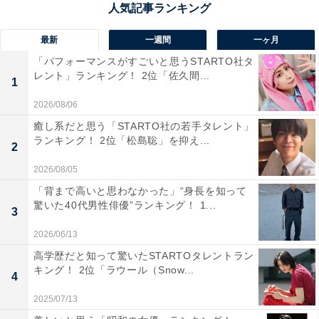
だと思うから」（60代男性／愛知県）、「王道だが、お
しゃれな宿がたくさんあるし最高のクリスマスになるの
最新
一週間
一ヶ月
間違いない温泉地。おしゃれな街やカフェもありロマン
「パフォーマンスがすごいと思うSTARTO社タ
ティックだから」（40代女性／京都府）、「クリスマス
レント」ランキング！ 2位「佐久間...
1
ツリーが飾られていて楽し気な雰囲気を味わうことがで
2026/08/06
きそうだと思うからです」（30代女性／宮城県）といっ
癒し系だと思う「STARTO社の若手タレント」
た声が集まりました。
ランキング！ 2位「松島聡」を抑え...
2
2026/08/05
「背まで高いと思わなかった」“身長を知って
驚いた40代男性俳優”ランキング！ 1...
3
2026/06/13
高学歴だと知って驚いたSTARTOタレントラン
キング！ 2位「ラウール（Snow...
4
2025/07/13