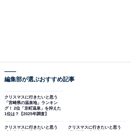
＞5位までの全ランキング結果を見る
この記事の執筆者：
坂上 恵
All About ニュースの編集者。オールアバウトに入社後、SNSトレン
ドにフォーカスした記事執筆やSEOライティングの経験を経て、の
ちにAll About ニュースチームのメンバーに加入。現在は旅行・カル
...続きを読む
チャー・エンタメなどを中心に企画編集を担当。東京都出身。居酒
屋巡りとスポーツ観戦が生きがい。
調査概要
編集部が選ぶおすすめ記事
調査期間：2025年12月16日
調査方法：インターネット調査
クリスマスに行きたいと思う
調査対象：全国20〜70代の男女250人
「宮崎県の温泉地」ランキン
グ！ 2位「京町温泉」を抑えた
1位は？【2025年調査】
※本調査は全国250人を対象に実施したもので、結
果は回答者の意見を集計したものであり、全体の意
クリスマスに行きたいと思う
クリスマスに行きたいと思う