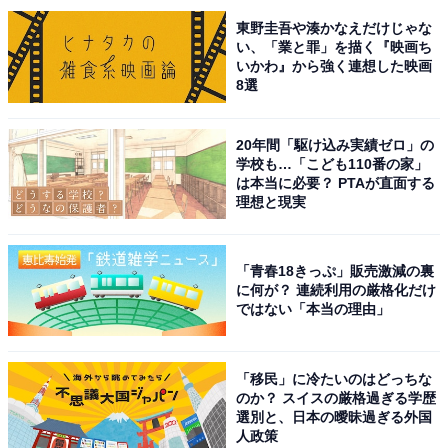
景色そのものを非日常に変えてくれるからです。地獄め
東野圭吾や湊かなえだけじゃな
い、「業と罪」を描く『映画ち
ぐりや多彩な泉質を楽しみつつ、夜は温泉街の灯りに包
いかわ』から強く連想した映画
まれて過ごせる。温泉のスケール感を体ごと味わえるの
8選
は、別府温泉ならではだと思います」（20代女性／東京
都）、「湯煙がホワイトクリスマスっぽくて幻想的だか
20年間「駆け込み実績ゼロ」の
ら」（30代女性／愛知県）、「湯けむりが立ちのぼる街
学校も…「こども110番の家」
は本当に必要？ PTAが直面する
全体が、まるで温泉の都のように感じ、冬の夜、湯けむ
理想と現実
りとイルミネーションが交差する風景は、まるで幻想の
中にいるような感覚になれるから」（50代男性／広島
県）といった声が集まりました。
「青春18きっぷ」販売激減の裏
に何が？ 連続利用の厳格化だけ
ではない「本当の理由」
※回答者からのコメントは原文ママです
「移民」に冷たいのはどっちな
のか？ スイスの厳格過ぎる学歴
次ページ
5位までのランキング結果を見る
選別と、日本の曖昧過ぎる外国
人政策