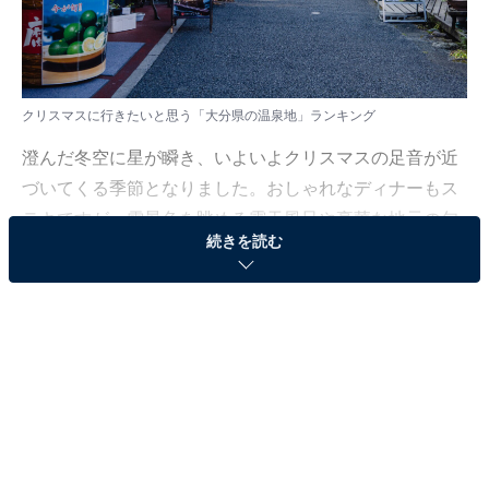
クリスマスに行きたいと思う「大分県の温泉地」ランキング
澄んだ冬空に星が瞬き、いよいよクリスマスの足音が近
づいてくる季節となりました。おしゃれなディナーもス
テキですが、雪景色を眺める露天風呂や豪華な地元の旬
続きを読む
の味覚も、一年を締めくくる最高のご褒美になります。
All About ニュース編集部では、2025年12月16日の期
間、全国20〜70代の男女250人を対象に、「クリスマス
に行きたい温泉地に関するアンケート」を実施しまし
た。その中から、「クリスマスに行きたいと思う大分県
の温泉地」ランキングの結果をご紹介します。