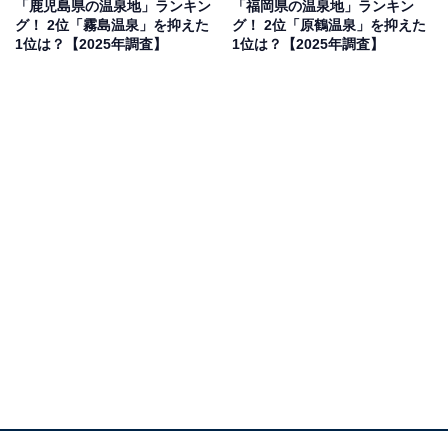
「鹿児島県の温泉地」ランキン
「福岡県の温泉地」ランキン
見を断定的に示すものではありません
グ！ 2位「霧島温泉」を抑えた
グ！ 2位「原鶴温泉」を抑えた
1位は？【2025年調査】
1位は？【2025年調査】
2位：由布院温泉／116票
2位は、雄大な由布岳の麓に広がる、全国屈指の人気を
誇る「由布院温泉」です。にぎな温泉街「湯の坪街道」
や、英国風の街並みがかわいい「湯布院フローラルヴィ
レッジ」など、クリスマスデートにぴったりのスポット
が充実。冬の早朝には、湖底から温泉が湧く「金鱗湖」
で幻想的な朝霧が見られることもあり、ロマンチックな
ひとときを演出してくれます。
回答者からは「由布岳と朝霧が織りなす幻想的な冬景色
で、夜は静かで、露天風呂付き客室が特に人気で、カフ
ェや街歩きも楽しく、クリスマスの上質な大人旅に最適