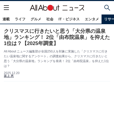
連載
ライフ
グルメ
社会
IT・ビジネス
エンタメ
リサ
クリスマスに行きたいと思う「大分県の温泉
地」ランキング！ 2位「由布院温泉」を抑えた
1位は？【2025年調査】
All About ニュース編集部が全国250人を対象に実施した「クリスマスに行き
たい温泉地に関するアンケート」の調査結果から、クリスマスに行きたいと
思う「大分県の温泉地」ランキングを発表！ 2位「由布院温泉」を抑えた1位
は？
2025.12.20
坂上 恵