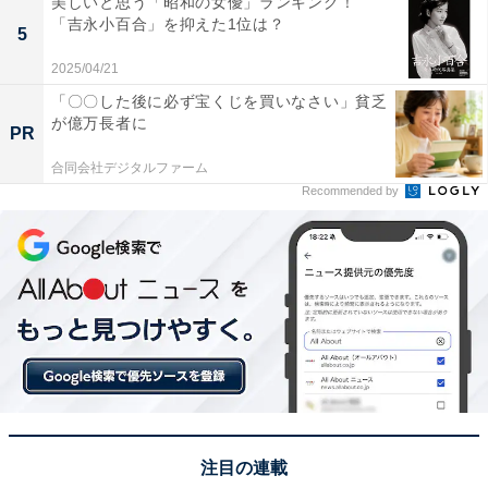
美しいと思う「昭和の女優」ランキング！
「吉永小百合」を抑えた1位は？
5
2025/04/21
「〇〇した後に必ず宝くじを買いなさい」貧乏
1位：別府温泉／134票
が億万長者に
PR
合同会社デジタルファーム
1位に輝いたのは、源泉数・湧出量ともに日本一を誇る
Recommended by
「おんせん県おおいた」の象徴、「別府温泉」でした。
別府のクリスマスといえば、12月に開催される「べっぷ
クリスマスファンタジア」が有名で、温泉街全体を魔法
のような多幸感で包み込みます。ダイナミックな「地獄
めぐり」で冬の寒さを忘れるほど温まり、夜には湯けむ
りと夜景が織りなす幻想的な景色を眺める。そんな、圧
倒的なエンターテインメント性と温泉情緒の両方を楽し
める点が、多くの支持を集めた理由といえるでしょう。
注目の連載
回答者からは「街じゅうから立ち上る湯けむりが、冬の