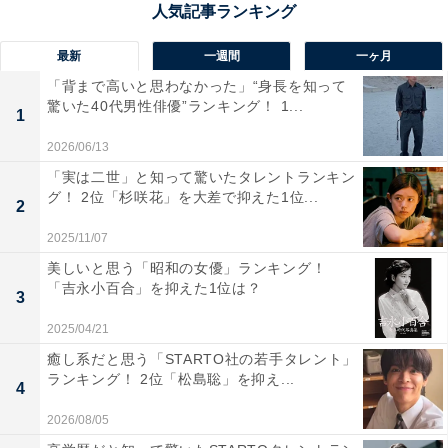
でリラックスしたいと思ったから」（30代男性／富山
県）、「自然が豊かで静かに過ごせるイメージがあり、
最新
一週間
一ヶ月
長期休みにのんびり滞在したいと思ったため選びまし
「背まで高いと思わなかった」“身長を知って
た。観光も合わせて楽しめそうでした」（30代女性／秋
驚いた40代男性俳優”ランキング！ 1...
1
田県）などのコメントがありました。
2026/06/13
「実は二世」と知って驚いたタレントランキン
グ！ 2位「杉咲花」を大差で抑えた1位...
2
2025/11/07
美しいと思う「昭和の女優」ランキング！
「吉永小百合」を抑えた1位は？
3
2025/04/21
癒し系だと思う「STARTO社の若手タレント」
ランキング！ 2位「松島聡」を抑え...
4
2026/08/05