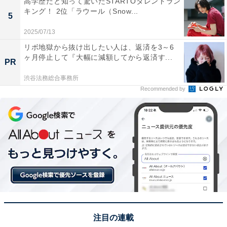
高学歴だと知って驚いたSTARTOタレントラン
キング！ 2位「ラウール（Snow...
5
1位：長島温泉／77票
2025/07/13
リボ地獄から抜け出したい人は、返済を3～6
1位は「長島温泉」でした。桑名市にある長島温泉「湯
ヶ月停止して『大幅に減額してから返済す...
PR
あみの島」は、ナガシマスパーランドやアウトレットモ
ール、なばなの里といった人気レジャー施設と隣接して
渋谷法務総合事務所
Recommended by
おり、家族連れやカップルに高い人気を誇ります。多彩
な湯船を楽しめ、遊びと癒しが一度に味わえる点が魅力
です。
回答者のコメントを見ると「なばなの里やながしまスパ
ーランドもあわせていけるため」（20代女性／兵庫
県）、「近くに遊園地やレジャー施設が多くあるので1
日中遊んで温泉でゆっくりしたい！」（30代男性／佐賀
県）、「スーパー温泉の施設が広いのでしっかり時間を
注目の連載
かけて回りたいから」（20代女性／千葉県）といった声