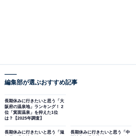
※本調査は全国250人を対象に実施したもので、結果は
回答者の意見を集計したものであり、全体の意見を断定
的に示すものではありません
この記事の執筆者：
坂上 恵
All About ニュースの編集者。オールアバウトに入社後、SNSトレン
ドにフォーカスした記事執筆やSEOライティングの経験を経て、の
ちにAll About ニュースチームのメンバーに加入。現在は旅行・カル
...続きを読む
チャー・エンタメなどを中心に企画編集を担当。東京都出身。居酒
編集部が選ぶおすすめ記事
屋巡りとスポーツ観戦が生きがい。
調査概要
長期休みに行きたいと思う「大
阪府の温泉地」ランキング！ 2
調査期間：2025年12月8～9日
位「箕面温泉」を抑えた1位
調査方法：インターネット調査
は？【2025年調査】
回答者属性：全国10～70代の男女250人（10代：6
長期休みに行きたいと思う「滋
長期休みに行きたいと思う「中
人、20代：69人、30代：83人、40代：56人、50