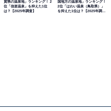
賀県の温泉地」ランキング！ 2
国地方の温泉地」ランキング！
代：29人、60代：6人、70代：1人）
位「信楽温泉」を抑えた1位
2位「はわい温泉（鳥取県）」
は？【2025年調査】
を抑えた1位は？【2025年調
査】
2位：湯の山温泉／65票
2位は「湯の山温泉」でした。鈴鹿山脈のふもとに位置
し、開湯1300年以上の歴史を持つ由緒ある温泉地。四季
折々の美しい自然に囲まれ、特に秋の紅葉や冬の雪景色
が楽しめる観光地として人気です。御在所ロープウェイ
からは伊勢平野、伊勢湾、知多半島の絶景がが一望でき
ます。
回答者からは「鈴鹿山脈の麓にあり、登山やハイキング
と組み合わせて楽しめる温泉地なので、長期休みに行き
たいと思う温泉地だからです」（60代女性／愛知県）、
「山に囲まれた場所で静かに過ごせると知り、自然の中