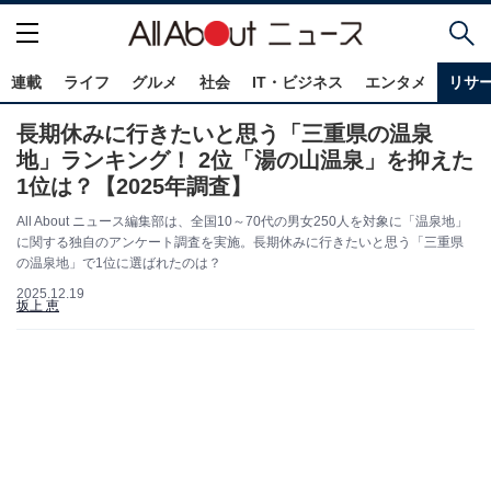
連載
ライフ
グルメ
社会
IT・ビジネス
エンタメ
リサ
長期休みに行きたいと思う「三重県の温泉
地」ランキング！ 2位「湯の山温泉」を抑えた
1位は？【2025年調査】
All About ニュース編集部は、全国10～70代の男女250人を対象に「温泉地」
に関する独自のアンケート調査を実施。長期休みに行きたいと思う「三重県
の温泉地」で1位に選ばれたのは？
2025.12.19
坂上 恵