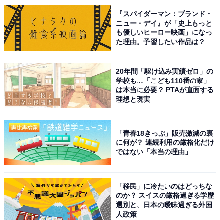
がありました。
『スパイダーマン：ブランド・
ニュー・デイ』が「史上もっと
も優しいヒーロー映画」になっ
※回答者のコメントは原文ママです
た理由。予習したい作品は？
次ページ
8位までのランキング結果を見る
20年間「駆け込み実績ゼロ」の
学校も…「こども110番の家」
は本当に必要？ PTAが直面する
理想と現実
「青春18きっぷ」販売激減の裏
に何が？ 連続利用の厳格化だけ
ではない「本当の理由」
「移民」に冷たいのはどっちな
のか？ スイスの厳格過ぎる学歴
選別と、日本の曖昧過ぎる外国
人政策