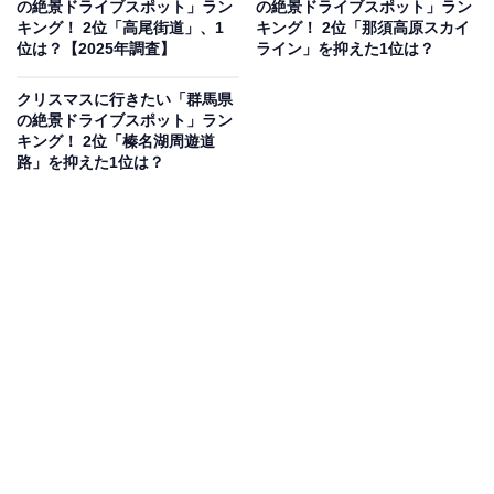
の絶景ドライブスポット」ラン
の絶景ドライブスポット」ラン
見を断定的に示すものではありません
キング！ 2位「高尾街道」、1
キング！ 2位「那須高原スカイ
位は？【2025年調査】
ライン」を抑えた1位は？
クリスマスに行きたい「群馬県
2位：九十九里ビーチライン（九十九里有料道路）
の絶景ドライブスポット」ラン
キング！ 2位「榛名湖周遊道
／90票
路」を抑えた1位は？
太平洋に面した九十九里浜の海岸線に沿って走る有料道
路です。全長約60kmにも及ぶ長い砂浜の景色を横目に、
爽快なドライブが楽しめます。視界が開けており、遮る
ものが少ないため、海の雄大さを感じられます。冬場は
サーファーが少なくなり、静かな海を眺めながらゆった
りと走ることができます。特に日の出の時間帯は美し
く、クリスマスの早朝ドライブにもおすすめです。
回答者からは「灯台が七色に変化するライトアップや、
展望施設周辺のハート型イルミネーションなどがロマン