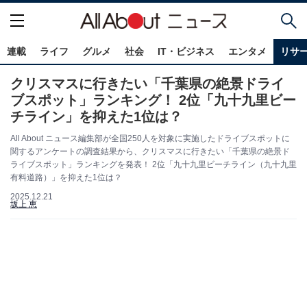
連載
ライフ
グルメ
社会
IT・ビジネス
エンタメ
リサ
クリスマスに行きたい「千葉県の絶景ドライ
ブスポット」ランキング！ 2位「九十九里ビー
チライン」を抑えた1位は？
All About ニュース編集部が全国250人を対象に実施したドライブスポットに
関するアンケートの調査結果から、クリスマスに行きたい「千葉県の絶景ド
ライブスポット」ランキングを発表！ 2位「九十九里ビーチライン（九十九里
有料道路）」を抑えた1位は？
2025.12.21
坂上 恵