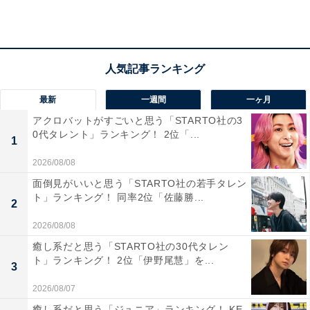
チックな雰囲気を演出します」（60代男性／香川県）、
「冬景色の海を見ながらドライブするのは風情があって
楽しめると思う」（30代男性／大阪府）、「南国っぽい
雰囲気で綺麗だから」（20代女性／神奈川県）といった
声が集まりました。
最新
一週間
一ヶ月
アクロバットがすごいと思う「STARTO社の3
0代タレント」ランキング！ 2位「...
1
2026/08/08
面倒見がいいと思う「STARTO社の若手タレン
ト」ランキング！ 同率2位「佐藤勝...
2
2026/08/08
癒し系だと思う「STARTO社の30代タレン
ト」ランキング！ 2位「伊野尾慧」を...
3
2026/08/07
癒し系だと思う「ジュニア」ランキング！ KE