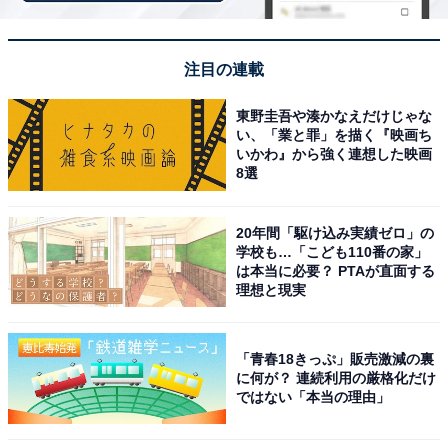
色が味わえるからです」（60代男性／愛知県）、「海辺
をドライブが気持ちいい。ここは冬でも暖かいので途中
注目の連載
で停まって海岸を歩くのもいいし、ローズマリー公園に
立ち寄って散策するのも良い。道も空いてるし、実は牧
東野圭吾や湊かなえだけじゃな
場があったり、滝があったり穴場だらけ」（40代男性／
い、「業と罪」を描く『映画ち
いかわ』から強く連想した映画
千葉県）といった声が集まりました。
8選
※回答者からのコメントは原文ママです
20年間「駆け込み実績ゼロ」の
学校も…「こども110番の家」
は本当に必要？ PTAが直面する
理想と現実
次ページ
9位までのランキング結果を見る
「青春18きっぷ」販売激減の裏
に何が？ 連続利用の厳格化だけ
ではない「本当の理由」