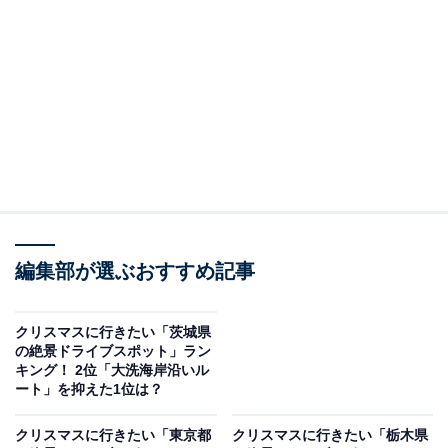
＞9位までの全ランキング結果を見る
この記事の執筆者：
坂上 恵
All About ニュースの編集者。オールアバウトに入社後、SNSトレン
ドにフォーカスした記事執筆やSEOライティングの経験を経て、の
ちにAll About ニュースチームのメンバーに加入。現在は旅行・カル
...続きを読む
チャー・エンタメなどを中心に企画編集を担当。東京都出身。居酒
屋巡りとスポーツ観戦が生きがい。
調査概要
編集部が選ぶおすすめ記事
調査期間：2025年12月16日
調査方法：インターネット調査
クリスマスに行きたい「茨城県
調査対象：全国20〜60代の男女250人
の絶景ドライブスポット」ラン
キング！ 2位「大洗海岸沿いル
ート」を抑えた1位は？
※本調査は全国250人を対象に実施したもので、結
果は回答者の意見を集計したものであり、全体の意
クリスマスに行きたい「東京都
クリスマスに行きたい「栃木県