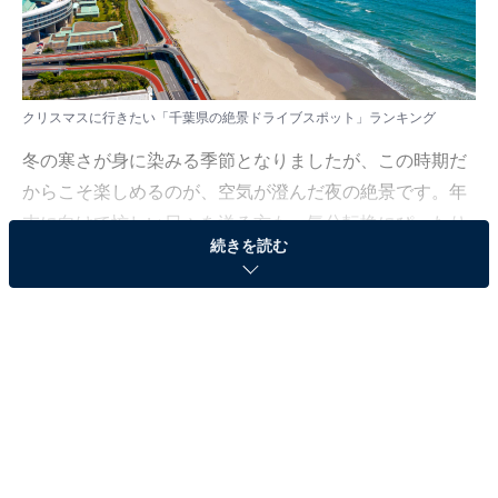
クリスマスに行きたい「千葉県の絶景ドライブスポット」ランキング
冬の寒さが身に染みる季節となりましたが、この時期だ
からこそ楽しめるのが、空気が澄んだ夜の絶景です。年
末に向けて忙しい日々を送る方も、気分転換にぴったり
続きを読む
な、ロマンチックなドライブスポットを厳選しました。
All About ニュース編集部では、2025年12月16日の期
間、全国20〜60代の男女250人を対象に、ドライブスポ
ットに関するアンケートを実施しました。その中から、
クリスマスに行きたい「千葉県の絶景ドライブスポッ
ト」ランキングの結果をご紹介します。