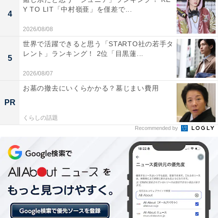
Y TO LIT「中村嶺亜」を僅差で...
4
1位：房総フラワーライン（館山～南房総）／94票
2026/08/08
世界で活躍できると思う「STARTO社の若手タ
房総半島南端の館山から南房総にかけて、海岸線沿いを
レント」ランキング！ 2位「目黒蓮...
5
走る絶景ルートです。温暖な気候のため、冬でも菜の花
2026/08/07
やポピーなどの花々が咲き、一足早い春の訪れを感じる
お墓の撤去にいくらかかる？墓じまい費用
ことができます。海を眺めながら走るルートは開放感が
PR
あり、色鮮やかな花々と海のコントラストが魅力。道の
くらしの話題
駅などで休憩を取りながら、のんびり楽しめるため、ク
Recommended by
リスマスのロマンチックなドライブに最適です。
回答者からは「冬でも比較的温暖な房総らしく、クリス
マス時期でも花と海を同時に楽しめる開放感が魅力だか
ら」（40代男性／大阪府）、「房総フラワーラインは海
沿いの爽快な道で、太平洋を眺めながら走るだけでもク
リスマスは澄んだ空気と静かな海岸線で十分に美しい景