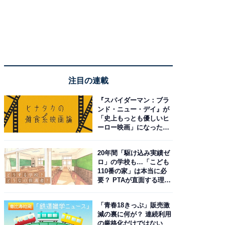
注目の連載
『スパイダーマン：ブラ
ンド・ニュー・デイ』が
「史上もっとも優しいヒ
ーロー映画」になった理
由。予習したい作品は？
20年間「駆け込み実績ゼ
ロ」の学校も…「こども
110番の家」は本当に必
要？ PTAが直面する理想
と現実
「青春18きっぷ」販売激
減の裏に何が？ 連続利用
の厳格化だけではない