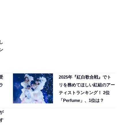
し
ン
じ
受
2025年『紅白歌合戦』でト
ラ
リを務めてほしい紅組のアー
ティストランキング！ 2位
？
「Perfume」、1位は？
が
す