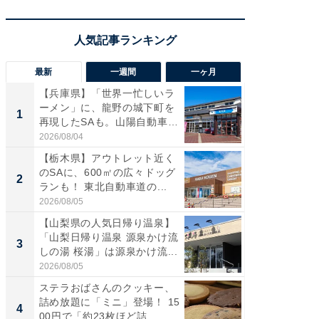
最新
一週間
一ヶ月
【兵庫県】「世界一忙しいラ
「気に
ーメン」に、龍野の城下町を
る〜」3
1
1
再現したSAも。山陽自動車
バー」
道...
好...
2026/08/04
2026/07/3
【栃木県】アウトレット近く
【三重
のSAに、600㎡の広々ドッグ
「鈴鹿天
2
2
ランも！ 東北自動車道の...
は100
2026/08/05
2026/08/0
【山梨県の人気日帰り温泉】
「ミニオ
「山梨日帰り温泉 源泉かけ流
ッグ！ 
3
3
しの湯 桜湯」は源泉かけ流...
ど、夏限
2026/08/05
2026/08/0
ステラおばさんのクッキー、
ステラ
詰め放題に「ミニ」登場！ 15
詰め放題
4
4
00円で「約23枚ほど詰...
00円で「