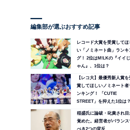
編集部が選ぶおすすめ記事
レコード大賞を受賞してほ
い「ノミネート曲」ランキ
グ！ 2位はM!LKの『イイ
ゃん』、1位は？
【レコ大】最優秀新人賞を
賞してほしいノミネート者
ンキング！ 「CUTIE
STREET」を抑えた1位は
稲盛氏に論破・叱責され目
覚めた。経営者がバランス
べき2つの背反