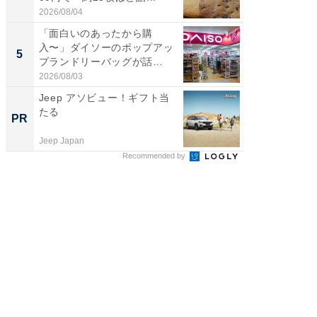
2026/08/04
2026/08/0
「面白いのあったから購
【埼玉
入〜」ダイソーのポップアッ
「行田天
5
5
プランドリーバッグが話
は和の
題。“さま...
が...
2026/08/03
2026/08/0
Jeep アソビュー！ギフト当
arro
たる
いレベ
PR
PR
Jeep Japan
arrows
Recommended by