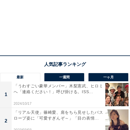
最新
一週間
一ヶ月
「うわすごい豪華メンバー」木梨憲武、ヒロミ
へ「連絡ください！」呼び掛ける。ISS...
1
2024/10/17
「リアル天使」篠崎愛、肩をちら見せしたバス
ローブ姿に「可愛すぎんぞ～」「目の表情...
2