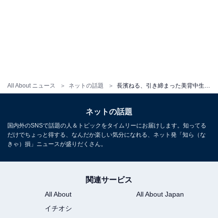
All About ニュース
ネットの話題
長濱ねる、引き締まった美背中生かした黒ドレス姿を公開！ 透き通る白い肌で『ar』1月号は表紙を務める
ネットの話題
国内外のSNSで話題の人＆トピックをタイムリーにお届けします。知ってる
だけでちょっと得する、なんだか楽しい気分になれる、ネット発「知ら（な
きゃ）損」ニュースが盛りだくさん。
関連サービス
All About
All About Japan
イチオシ