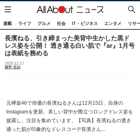
連載
ライフ
グルメ
社会
IT・ビジネス
エンタメ
リサ
長濱ねる、引き締まった美背中生かした黒ド
レス姿を公開！ 透き通る白い肌で『ar』1月号
は表紙を務める
2025.12.17
勝野 里砂
元欅坂46で俳優の長濱ねるさんは12月15日、自身の
Instagramを更新。美しい背中が際立つロングドレス姿を
披露し、注目を集めています。【写真】長濱ねるの透き
通った肌が印象的なドレスコーデ長濱さん...