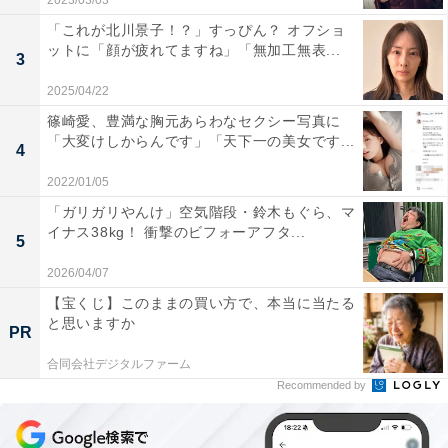
2023/03/03
「これが北川景子！？」すっぴん？ オフショ
ットに「顔が疲れてますね」「無加工無表...
3
2025/04/22
篠崎愛、豊満な胸元あらわなセクシー写真に
「大変けしからんです」「天下一の美女です...
4
2022/01/05
「ガリガリやんけ」空気階段・鈴木もぐら、マ
イナス38kg！ 衝撃のビフォーアフタ...
5
2026/04/07
【宝くじ】このままの買い方で、本当に当たる
と思いますか
PR
合同会社デジタルファーム
Recommended by