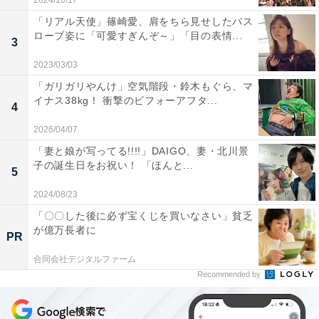
2024/10/17
「リアル天使」篠崎愛、肩をちら見せしたバス
ローブ姿に「可愛すぎんぞ～」「目の表情...
3
2023/03/03
「ガリガリやんけ」空気階段・鈴木もぐら、マ
イナス38kg！ 衝撃のビフォーアフタ...
4
2026/04/07
「妻と娘が写ってる!!!!」DAIGO、妻・北川景
子の誕生日をお祝い！ 「ほんと...
5
2024/08/23
「〇〇した後に必ず宝くじを買いなさい」貧乏
が億万長者に
PR
合同会社デジタルファーム
Recommended by