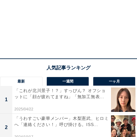
最新
一週間
一ヶ月
「これが北川景子！？」すっぴん？ オフショ
ットに「顔が疲れてますね」「無加工無表...
1
2025/04/22
「うわすごい豪華メンバー」木梨憲武、ヒロミ
へ「連絡ください！」呼び掛ける。ISS...
2