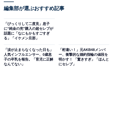
編集部が選ぶおすすめ記事
「びっくりして二度見」息子
に“純金の兜”購入の超セレブが
話題に「なにもかもすごすぎ
る」「イケメン旦那」
「涙が止まらなくなった日も」
「桁違い！」元AKB48メンバ
人気インフルエンサー、0歳息
ー、衝撃的な婚約指輪の値段を
子の卒乳を報告。「育児に正解
明かす！ 「驚きすぎ」「ほんと
なんてない」
にセレブ」