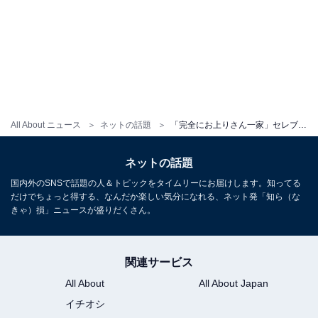
All About ニュース
ネットの話題
「完全にお上りさん一家」セレブ系インフルエンサー、ハワイで親子ショット公開「お子様大きくなりましたね」
ネットの話題
国内外のSNSで話題の人＆トピックをタイムリーにお届けします。知ってる
だけでちょっと得する、なんだか楽しい気分になれる、ネット発「知ら（な
きゃ）損」ニュースが盛りだくさん。
関連サービス
All About
All About Japan
イチオシ