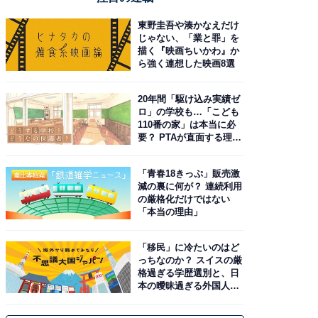
東野圭吾や湊かなえだけ
じゃない、「業と罪」を
描く『映画ちいかわ』か
ら強く連想した映画8選
20年間「駆け込み実績ゼ
ロ」の学校も…「こども
110番の家」は本当に必
要？ PTAが直面する理想
と現実
「青春18きっぷ」販売激
減の裏に何が？ 連続利用
の厳格化だけではない
「本当の理由」
「移民」に冷たいのはど
っちなのか？ スイスの厳
格過ぎる学歴選別と、日
本の曖昧過ぎる外国人政
策