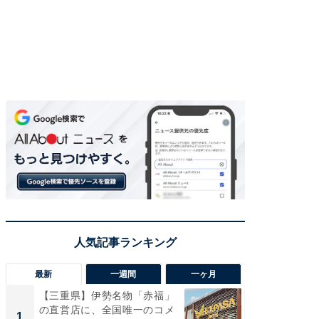
最新
一週間
一ヶ月
【三重県】伊勢名物「赤福」
【兵庫
の直営店に、全国唯一のコメ
ーメン
1
1