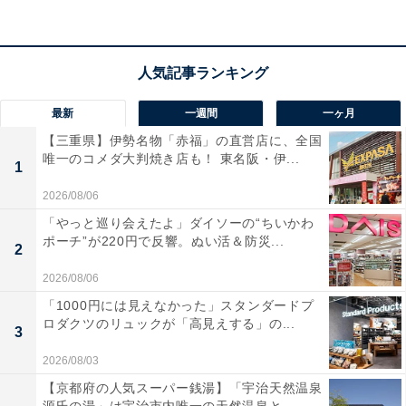
宿泊者からは「海を眺めながらの温泉、食事、サービス
全て大満足な宿でした」「夜には書いたメッセージをレ
ーザーで映してくれて、とても感動しました」という声
があがっています。露天風呂付きの部屋で気兼ねなく温
最新
一週間
一ヶ月
泉を楽しみたい人や、特別な演出で大切な人に感動を届
【三重県】伊勢名物「赤福」の直営店に、全国
けたい人におすすめの宿です。
唯一のコメダ大判焼き店も！ 東名阪・伊...
1
2026/08/06
「やっと巡り会えたよ」ダイソーの“ちいかわ
ポーチ”が220円で反響。ぬい活＆防災...
2
2026/08/06
「1000円には見えなかった」スタンダードプ
ロダクツのリュックが「高見えする」の...
3
2026/08/03
【京都府の人気スーパー銭湯】「宇治天然温泉