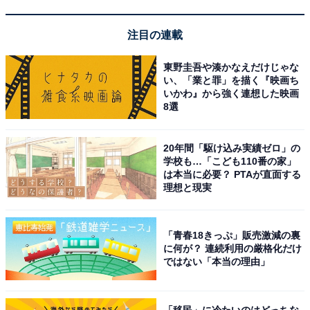
注目の連載
楽天トラベルでクーポン祭を見る
東野圭吾や湊かなえだけじゃな
い、「業と罪」を描く『映画ち
いかわ』から強く連想した映画
8選
20年間「駆け込み実績ゼロ」の
学校も…「こども110番の家」
※掲載されている情報は記事公開時のものです。あらか
は本当に必要？ PTAが直面する
じめご了承ください。
理想と現実
また、記事中の宿泊プランを予約すると、売上の一部が
オールアバウトに還元されることがあります。
「青春18きっぷ」販売激減の裏
に何が？ 連続利用の厳格化だけ
ではない「本当の理由」
この記事の執筆者：
All About ニュース お買
いもの部
「移民」に冷たいのはどっちな