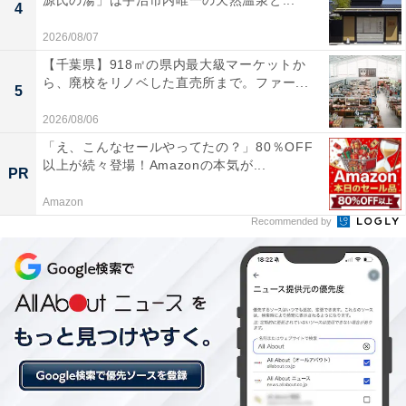
源氏の湯」は宇治市内唯一の天然温泉と...
4
2026/08/07
【千葉県】918㎡の県内最大級マーケットか
ら、廃校をリノベした直売所まで。ファー...
楽天トラベルの「クーポン祭」とは？
5
2026/08/06
楽天トラベルでは、定期的に「クーポン祭」を開催。人
「え、こんなセールやってたの？」80％OFF
気の宿やホテルを対象に、宿泊予約で使えるお得な割引
以上が続々登場！Amazonの本気が...
PR
クーポンを配布します。
Amazon
Recommended by
クーポンは、国内宿泊や海外ツアー、レンタカーなど、
さまざまな旅行商品で利用可能。複数のクーポンを組み
合わせて、さらに割引率をアップできる場合もありま
す。賢く旅の計画を立てて、お得に旅行を楽しみましょ
う。