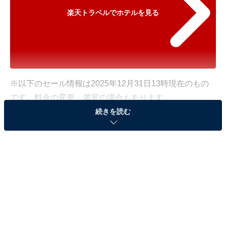
楽天トラベルでホテルを見る
※以下のセール情報は2025年12月31日13時現在のもの
です。料金の変更、満室の場合もあります。
続きを読む
※本記事で紹介している商品の購入やサービスの利用により、売上の一部が
オールアバウトに還元されることがあります。
「ギネス認定の宿 ＸＹＺ Ｓｅａｓｉｄｅ Ｒ
ｅｓｏｒｔ」が500円オフで登場！