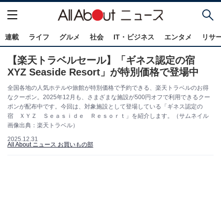
連載
ライフ
グルメ
社会
IT・ビジネス
エンタメ
リサ
【楽天トラベルセール】「ギネス認定の宿
XYZ Seaside Resort」が特別価格で登場中
全国各地の人気ホテルや旅館が特別価格で予約できる、楽天トラベルのお得
なクーポン。2025年12月も、さまざまな施設が500円オフで利用できるクー
ポンが配布中です。今回は、対象施設として登場している「ギネス認定の
宿 ＸＹＺ Ｓｅａｓｉｄｅ Ｒｅｓｏｒｔ」を紹介します。（サムネイル
画像出典：楽天トラベル）
2025.12.31
All About ニュース お買いもの部