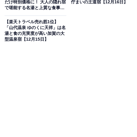
だけ特別価格に！ 大人の隠れ宿
佇まいの王道宿【12月16日】
楽天トラベルでホテルを見る
で堪能する名湯と上質な食事
【1月1日】
【楽天トラベル売れ筋1位】
「山代温泉 ゆのくに天祥」は名
湯と食の充実度が高い加賀の大
型温泉宿【12月15日】
この宿泊施設のおすすめポイントは？
「XYZ Seaside Resort」は、非日常と感動が交差する特
別な体験ができる宿です。最大の特徴は、全16室に日本
初の全天候対応の電動開閉式露天風呂を完備しているこ
と。pH9.8のアルカリ性硫黄泉「美人湯」に浸りなが
ら、潮風と波の音を感じる贅沢な時間を過ごせます。ま
た、ギネス世界記録に認定されたレーザーメッセージ
は、世界で唯一のサービスです。食事は、快適なテラス
レストランで炭火焼きのコース料理や、地元ブランド牛
のしゃぶしゃぶを楽しめます。