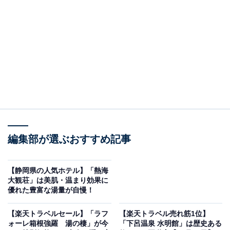
画像出典：楽天トラベル
編集部が選ぶおすすめ記事
「ギネス認定の宿 ＸＹＺ Ｓｅａｓｉｄｅ Ｒｅｓｏ
ｒｔ」は現在特別価格で宿泊可能です。
【静岡県の人気ホテル】「熱海
大観荘」は美肌・温まり効果に
優れた豊富な湯量が自慢！
【楽天トラベルセール】「ラフ
【楽天トラベル売れ筋1位】
ォーレ箱根強羅 湯の棲」が今
「下呂温泉 水明館」は歴史ある