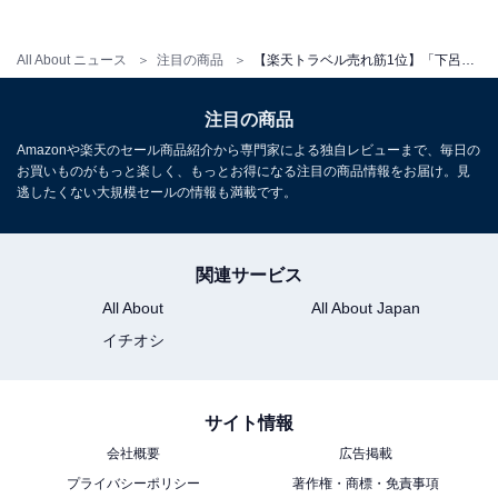
All About ニュース
注目の商品
【楽天トラベル売れ筋1位】「下呂温泉 水明館」は歴史ある佇まいの王道宿【12月16日】
注目の商品
Amazonや楽天のセール商品紹介から専門家による独自レビューまで、毎日の
お買いものがもっと楽しく、もっとお得になる注目の商品情報をお届け。見
逃したくない大規模セールの情報も満載です。
関連サービス
All About
All About Japan
イチオシ
サイト情報
会社概要
広告掲載
プライバシーポリシー
著作権・商標・免責事項