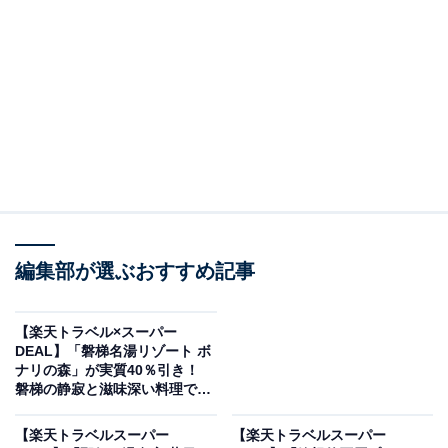
編集部が選ぶおすすめ記事
画像出典：楽天トラベル
【楽天トラベル×スーパー
DEAL】「磐梯名湯リゾート ボ
「岐阜県の300～101室以上のホテル・旅館」で1位を獲
ナリの森」が実質40％引き！
得しているのは、「下呂温泉 水明館」です。
磐梯の静寂と滋味深い料理で心
身をととのえる宿【12月15日】
【楽天トラベルスーパー
【楽天トラベルスーパー