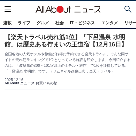
連載
ライフ
グルメ
社会
IT・ビジネス
エンタメ
リサ
【楽天トラベル売れ筋1位】「下呂温泉 水明
館」は歴史ある佇まいの王道宿【12月16日】
全国各地の人気ホテルや旅館がお得に予約できる楽天トラベル。そんな同サ
イトの売れ筋ランキングで1位となっている施設を紹介します。今回紹介する
のは、「岐阜県の300～101室以上のホテル・旅館」で1位を獲得している、
「下呂温泉 水明館」です。（サムネイル画像出典：楽天トラベル）
2025.12.16
All About ニュース お買いもの部