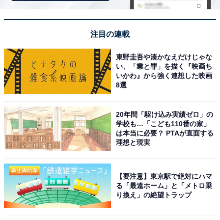
すると、売上の一部がオールアバウトに還元されること
があります。
注目の連載
この記事の執筆者：
All About ニュース お買
東野圭吾や湊かなえだけじゃな
いもの部
い、「業と罪」を描く『映画ち
いかわ』から強く連想した映画
8選
Amazonのセール商品から売れ筋ランキングまで、毎日のお買いも
のがもっと楽しく、もっとお得になる情報をお届け。編集部員によ
る独自レビューなど、ここでしか手に入らない情報も満載です。
...続きを読む
20年間「駆け込み実績ゼロ」の
学校も…「こども110番の家」
は本当に必要？ PTAが直面する
理想と現実
こちらもおすすめ
【楽天トラベル売れ筋1位】「山代温泉 ゆのく
に天祥」は名湯と食の充実度が高い加賀の大型
【要注意】東京駅で絶対にハマ
温泉宿【12月15日】
る「最遠ホーム」と「メトロ乗
り換え」の絶望トラップ