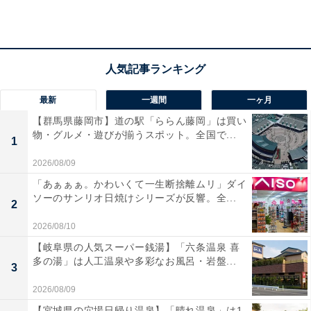
た」「立地、部屋、食事などすべてに満足でした」とい
う声があがっています。館内で温泉や文化体験、食事を
満喫したい人におすすめの宿です。
最新
一週間
一ヶ月
【群馬県藤岡市】道の駅「ららん藤岡」は買い
物・グルメ・遊びが揃うスポット。全国で...
1
2026/08/09
「あぁぁぁ。かわいくて一生断捨離ムリ」ダイ
ソーのサンリオ日焼けシリーズが反響。全...
2
2026/08/10
【岐阜県の人気スーパー銭湯】「六条温泉 喜
多の湯」は人工温泉や多彩なお風呂・岩盤...
3
2026/08/09
楽天トラベルの「5と0のつく日」キャンペーンと
【宮城県の穴場日帰り温泉】「晴れ温泉」は1