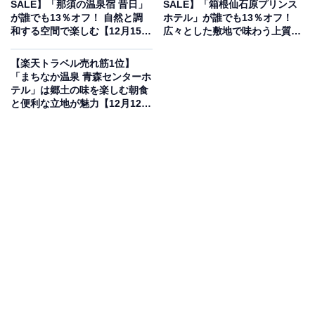
SALE】「那須の温泉宿 昔日」
SALE】「箱根仙石原プリンス
が誰でも13％オフ！ 自然と調
ホテル」が誰でも13％オフ！
和する空間で楽しむ【12月15
広々とした敷地で味わう上質な
日】
食事と癒しの時間【12月15日】
楽天トラベルでホテルを見る
【楽天トラベル売れ筋1位】
「まちなか温泉 青森センターホ
テル」は郷土の味を楽しむ朝食
と便利な立地が魅力【12月12
日】
この宿泊施設のおすすめポイントは？
下呂温泉にある「水明館」は、飛騨川の畔に建つ老舗旅
館。滑らかな泉質が「美人の湯」として知られる温泉
を、趣の異なる3つの大浴場で楽しめます。能舞台や茶
室、温泉プールなど館内施設が充実しており、和洋中の
レストランから夕食を選べるのも魅力の一つです。
宿泊者からは「下呂のお湯を堪能することができまし