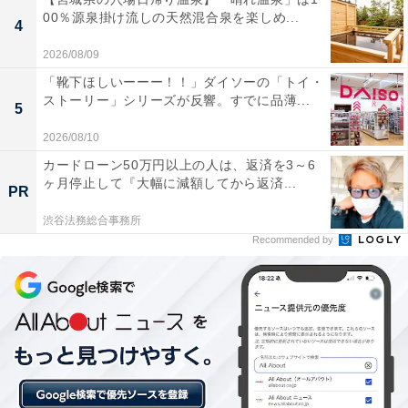
は？
00％源泉掛け流しの天然混合泉を楽しめ...
4
2026/08/09
楽天トラベルでは、毎月5日・10日・15日・20日・25
「靴下ほしいーーー！！」ダイソーの「トイ・
日・30日に特別キャンペーンを実施。対象日にエントリ
ストーリー」シリーズが反響。すでに品薄...
5
ー＆予約をすると、宿泊料金が特別価格になるほか、ポ
2026/08/10
イント還元率もアップします。
カードローン50万円以上の人は、返済を3～6
ヶ月停止して『大幅に減額してから返済...
PR
さらに、キャンペーン対象施設の中には、期間限定のス
ペシャルプランや豪華特典が付く場合もあります。旅行
渋谷法務総合事務所
Recommended by
をお得に楽しみたい方は、ぜひこの機会を活用しましょ
う。
＞楽天トラベルでキャンペーンを見る
※掲載されている情報は記事公開時のものです。あらか
じめご了承ください。また、記事中の宿泊プランを予約