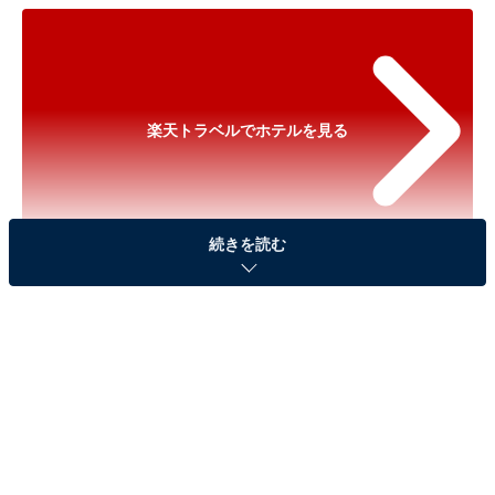
楽天トラベルでホテルを見る
続きを読む
※以下のセール情報は2025年12月16日17時45分現在の
ものです。料金の変更、満室の場合もあります。
※本記事で紹介している商品の購入やサービスの利用により、売上の一部が
オールアバウトに還元されることがあります。
「下呂温泉 水明館」は飛騨川の畔に建つ老舗旅館