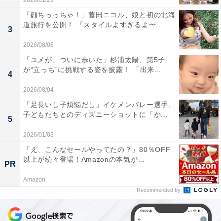
2026/01/29
「顔ちっっちゃ！」藤田ニコル、娘と初の北海
道旅行を公開！ 「スタイルよすぎるよ〜...
3
2026/08/08
「ユメが、ついに歩いた」杉浦太陽、第5子
が“立っち”に挑戦する姿を披露！ 「出来...
4
2026/08/04
「足長いし子煩悩だし」イケメンバレー選手、
子どもたちとのディズニーショットに「か...
5
2026/01/03
「え、こんなセールやってたの？」80％OFF
以上が続々登場！Amazonの本気が...
PR
Amazon
Recommended by