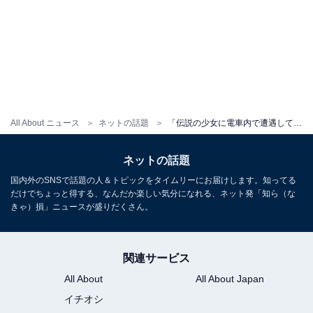
All About ニュース
ネットの話題
「伝説の少女に電車内で遭遇してみたい」観月ありさ、変装なしで電車に乗る！ 「オーラがダダ漏れ」驚きの声
ネットの話題
国内外のSNSで話題の人＆トピックをタイムリーにお届けします。知ってる
だけでちょっと得する、なんだか楽しい気分になれる、ネット発「知ら（な
きゃ）損」ニュースが盛りだくさん。
関連サービス
All About
All About Japan
イチオシ