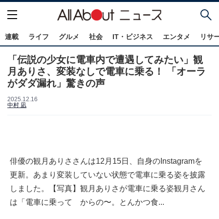
連載
ライフ
グルメ
社会
IT・ビジネス
エンタメ
リサ
「伝説の少女に電車内で遭遇してみたい」観
月ありさ、変装なしで電車に乗る！ 「オーラ
がダダ漏れ」驚きの声
2025.12.16
中村 凪
俳優の観月ありささんは12月15日、自身のInstagramを
更新。あまり変装していない状態で電車に乗る姿を披露
しました。【写真】観月ありさが電車に乗る姿観月さん
は「電車に乗って からの〜。とんかつ食...