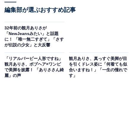
編集部が選ぶおすすめ記事
32年前の観月ありさが
「NewJeansみたい」と話題
に！ 「唯一無二すぎて」「さす
が伝説の少女」と大反響
「リアルバービー人形ですね」
観月ありさ、真っすぐ美脚が目
観月ありさ、ボブヘア×ワンピ
を引くドレス姿に「何着ても似
で美脚を披露！ 「ありささん綺
合いますね！」「一生の憧れで
麗」の声
す」