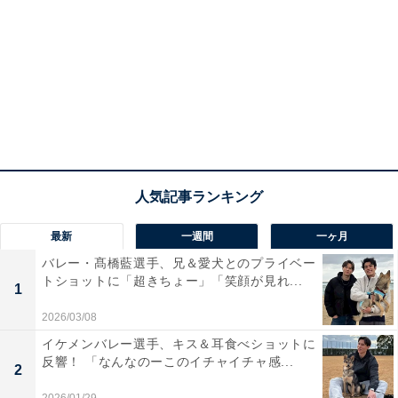
最新
一週間
一ヶ月
バレー・髙橋藍選手、兄＆愛犬とのプライベー
トショットに「超きちょー」「笑顔が見れ...
1
2026/03/08
イケメンバレー選手、キス＆耳食べショットに
反響！ 「なんなのーこのイチャイチャ感...
2