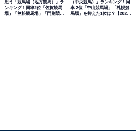
思う「競馬場（地方競馬）」ラ
（中央競馬）」ランキング！同
見を断定的に示すものではありません
ンキング！同率2位「佐賀競馬
率 2位「中山競馬場」「札幌競
場」「笠松競馬場」「門別競馬
馬場」を抑えた1位は？【2025
場」を抑えた1位は？【2025年
年調査】
調査】
同率2位：小倉競馬場／40票
同率2位にランクインしたのは、福岡県北九州市にある
「小倉競馬場」でした。この競馬場は地方競馬のアット
ホームなムードが魅力。スタンドとコースが近いため、
ゴール前の直線では馬の走りや観客の熱狂が肌で感じら
れます。小倉記念などの夏開催は、他の大きな競馬場ほ
ど混み合わないため、ゆったりと馬を間近で楽しみたい
人にはピッタリの競馬場です。
回答者からは「スタンドの構造がコンパクトで、どの席
からも馬がよく見えます。馬との距離が近く感じられま
す」（60代男性／新潟県）、「スタート地点が近く疾走