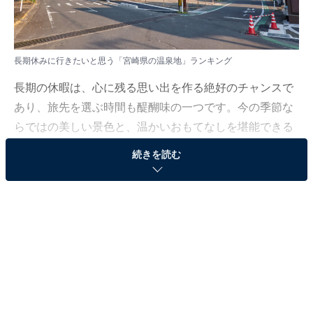
長期休みに行きたいと思う「宮崎県の温泉地」ランキング
長期の休暇は、心に残る思い出を作る絶好のチャンスで
あり、旅先を選ぶ時間も醍醐味の一つです。今の季節な
らではの美しい景色と、温かいおもてなしを堪能できる
人気の温泉地を、あなたの旅の候補としてご覧くださ
続きを読む
い。
All About ニュース編集部では、2025年12月8〜9日の期
間、全国10〜60代の男女250人を対象に、温泉地に関す
るアンケートを実施しました。
その中から、長期休みに行きたいと思う「宮崎県の温泉
地」ランキングの結果をご紹介します。