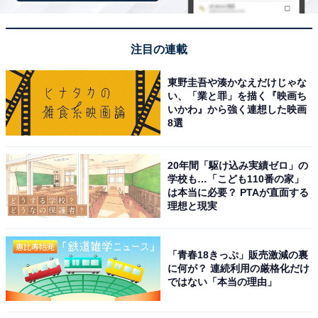
いから」（50代男性／東京都）、「青島温泉は海に近
く、南国らしい雰囲気が魅力です。青島神社や鬼の洗濯
板など観光スポットも近く、温泉と観光を組み合わせて
注目の連載
楽しめる点が長期休みに向いています」（40代男性／北
海道）、「日向灘の絶景を一望できる開放的なロケーシ
東野圭吾や湊かなえだけじゃな
い、「業と罪」を描く『映画ち
ョンにあり、長期休みを使ってリゾート気分を楽しみな
いかわ』から強く連想した映画
がら心身ともにリフレッシュできるからです。特に、太
8選
平洋の水平線を眺めながら入る露天風呂は格別で、非日
常的な癒やしを提供してくれます」（50代男性／静岡
20年間「駆け込み実績ゼロ」の
学校も…「こども110番の家」
県）といった声が集まりました。
は本当に必要？ PTAが直面する
理想と現実
※回答者からのコメントは原文ママです
「青春18きっぷ」販売激減の裏
に何が？ 連続利用の厳格化だけ
次ページ
3位までのランキング結果を見る
ではない「本当の理由」