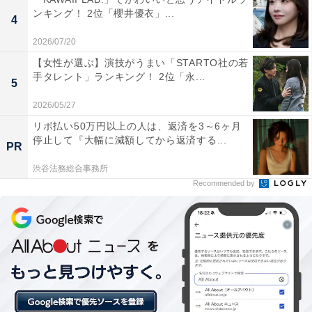
ンキング！ 2位「櫻井優衣」...
4
2026/07/20
【女性が選ぶ】演技がうまい「STARTO社の若
手タレント」ランキング！ 2位「永...
1位：青島温泉／137票
5
2026/05/27
宮崎市南部の海岸沿いにある青島温泉は、太平洋を一望
リボ払い50万円以上の人は、返済を3～6ヶ月
できるロケーションが魅力の温泉地です。特に目の前に
停止して『大幅に減額してから返済する...
PR
ある青島（鬼の洗濯板）の絶景は圧巻で、海岸線に並ぶ
渋谷法務総合事務所
ヤシの木と相まって南国ムード満点。泉質はナトリウム-
Recommended by
塩化物泉で、湯冷めしにくく美肌効果も期待できます。
日の出を海から眺めながらの入浴は格別で、リゾート気
分を満喫可能。周辺には青島神社などの観光スポットも
あります。
回答者からは「青島観光とセットで南国気分を堪能した