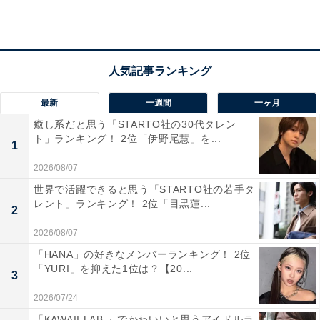
とのことで行ってみたい温泉です」（40代男性／埼玉
県）、「京町温泉は、豊富な湯量とやわらかい泉質が魅
力で、長期休みにゆったりと体を癒したいと思い選びま
した。自然に囲まれた静かな環境で、落ち着いて過ごせ
る点も魅力です。温泉街の雰囲気も穏やかで、散策しな
最新
一週間
一ヶ月
がらのんびり滞在できると感じました」（40代女性／滋
癒し系だと思う「STARTO社の30代タレン
賀県）といった声が集まりました。
ト」ランキング！ 2位「伊野尾慧」を...
1
2026/08/07
世界で活躍できると思う「STARTO社の若手タ
レント」ランキング！ 2位「目黒蓮...
2
2026/08/07
「HANA」の好きなメンバーランキング！ 2位
「YURI」を抑えた1位は？【20...
3
2026/07/24
「KAWAII LAB.」でかわいいと思うアイドルラ