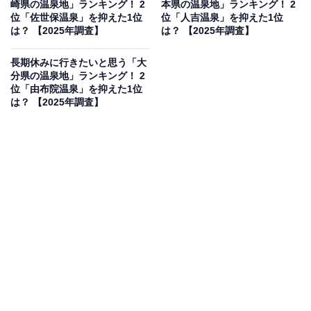
崎県の温泉地」ランキング！ 2
本県の温泉地」ランキング！ 2
果は回答者の意見を集計したものであり、全体の意
位「佐世保温泉」を抑えた1位
位「人吉温泉」を抑えた1位
は？ 【2025年調査】
は？ 【2025年調査】
見を断定的に示すものではありません
長期休みに行きたいと思う「大
分県の温泉地」ランキング！ 2
位「由布院温泉」を抑えた1位
2位：京町温泉／72票
は？ 【2025年調査】
宮崎県えびの市にある京町温泉は、宮崎県の西南端、鹿
児島県との県境に位置する温泉地です。霧島連山の矢岳
の山麓に広がり、のどかな田園風景の中に旅館が点在。
泉質は主に弱アルカリ性の単純温泉で、美肌効果のほ
か、疲労回復や神経痛に効能があるとされます。周囲は
霧島連山の自然に恵まれ、登山やハイキングの拠点とし
ても利用されています。
回答者からは「静かな環境とレトロな街並みが魅力」
（40代女性／福島県）、「効能の良さと特にお肌に良い