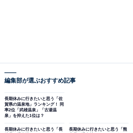
＞3位までの全ランキング結果を見る
この記事の執筆者：
坂上 恵
All About ニュースの編集者。オールアバウトに入社後、SNSトレン
ドにフォーカスした記事執筆やSEOライティングの経験を経て、の
ちにAll About ニュースチームのメンバーに加入。現在は旅行・カル
...続きを読む
チャー・エンタメなどを中心に企画編集を担当。東京都出身。居酒
屋巡りとスポーツ観戦が生きがい。
編集部が選ぶおすすめ記事
調査概要
調査期間：2025年12月8〜9日
長期休みに行きたいと思う「佐
賀県の温泉地」ランキング！ 同
調査方法：インターネット調査
率2位「武雄温泉」「古湯温
調査対象：全国10〜60代の男女250人
泉」を抑えた1位は？
長期休みに行きたいと思う「長
長期休みに行きたいと思う「熊
※本調査は全国250人を対象に実施したもので、結