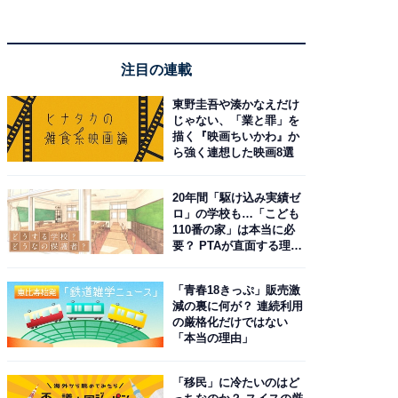
注目の連載
東野圭吾や湊かなえだけ
じゃない、「業と罪」を
描く『映画ちいかわ』か
ら強く連想した映画8選
20年間「駆け込み実績ゼ
ロ」の学校も…「こども
110番の家」は本当に必
要？ PTAが直面する理想
と現実
「青春18きっぷ」販売激
減の裏に何が？ 連続利用
の厳格化だけではない
「本当の理由」
「移民」に冷たいのはど