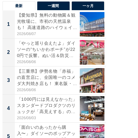
最新
一週間
一ヶ月
【愛知県】無料の動物園＆観
【兵庫
光牧場に、市初の天然温泉
ーメン
1
1
も！ 高速道路のハイウェイオ
再現した
ア...
道...
2026/08/07
2026/08/0
「やっと巡り会えたよ」ダイ
【三重
ソーの“ちいかわポーチ”が22
の直営
2
2
0円で反響。ぬい活＆防災...
ダ大判焼
伊...
2026/08/06
2026/08/0
【三重県】伊勢名物「赤福」
【千葉県
の直営店に、全国唯一のコメ
級マー
3
3
ダ大判焼き店も！ 東名阪・
ノベし
伊...
ー...
2026/08/06
2026/08/0
「1000円には見えなかった」
ステラ
スタンダードプロダクツのリ
詰め放題
4
4
ュックが「高見えする」の...
00円で「
2026/08/03
2026/08/0
「面白いのあったから購
立山連
入〜」ダイソーのポップアッ
風呂に、
5
5