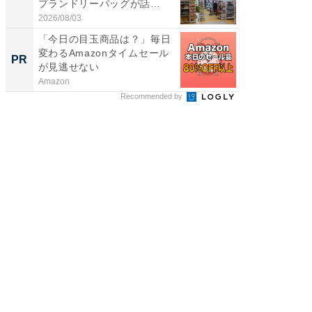
プランドリーバッグが話
層水風
題。“さま...
帰...
2026/08/03
2026/08/0
「今日の目玉商品は？」毎日
GOETH
変わるAmazonタイムセール
を組み
PR
PR
が見逃せない
Amazon
FINCHI o
Recommended by