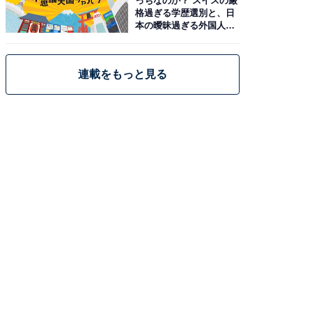
っちなのか？ スイスの厳
格過ぎる学歴選別と、日
本の曖昧過ぎる外国人政
策
連載をもっと見る